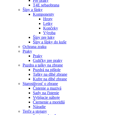
Pre praky
T4E sebaobrana
Šípy a šípky
Komponenty
Hroty
Letky
Končeky
Výroba
Šípy pre luky
Šípy a šípky do kuše
Ochrana zraku
Praky
Praky
Guličky pre praky
Puzdra a tašky na zbrane
Puzdrá na pištole
Tašky na dlhé zbrane
Kufre na dlhé zbrane
Starostlivosť o zbrane
Čistenie a mazivá
Sady na čistenie
Vybíjacie náboje
Čiernenie a moridlá
Náradie
Terče a stojany