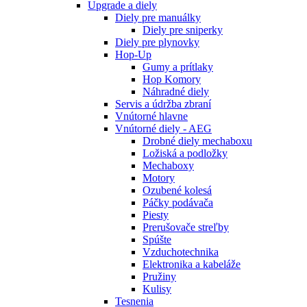
Upgrade a diely
Diely pre manuálky
Diely pre sniperky
Diely pre plynovky
Hop-Up
Gumy a prítlaky
Hop Komory
Náhradné diely
Servis a údržba zbraní
Vnútorné hlavne
Vnútorné diely - AEG
Drobné diely mechaboxu
Ložiská a podložky
Mechaboxy
Motory
Ozubené kolesá
Páčky podávača
Piesty
Prerušovače streľby
Spúšte
Vzduchotechnika
Elektronika a kabeláže
Pružiny
Kulisy
Tesnenia