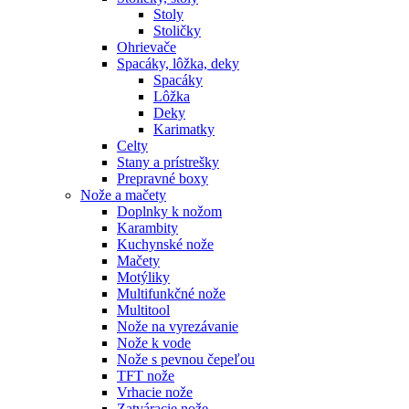
Stoly
Stoličky
Ohrievače
Spacáky, lôžka, deky
Spacáky
Lôžka
Deky
Karimatky
Celty
Stany a prístrešky
Prepravné boxy
Nože a mačety
Doplnky k nožom
Karambity
Kuchynské nože
Mačety
Motýliky
Multifunkčné nože
Multitool
Nože na vyrezávanie
Nože k vode
Nože s pevnou čepeľou
TFT nože
Vrhacie nože
Zatváracie nože