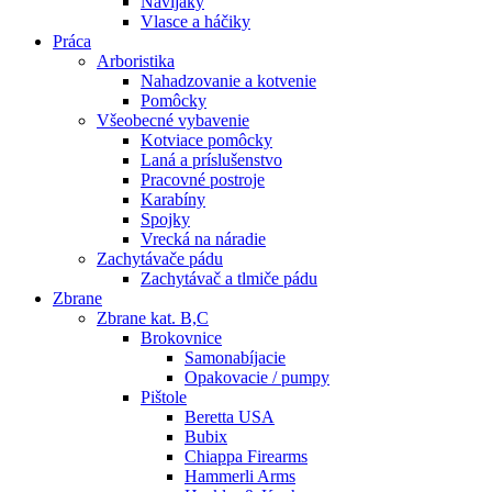
Navijáky
Vlasce a háčiky
Práca
Arboristika
Nahadzovanie a kotvenie
Pomôcky
Všeobecné vybavenie
Kotviace pomôcky
Laná a príslušenstvo
Pracovné postroje
Karabíny
Spojky
Vrecká na náradie
Zachytávače pádu
Zachytávač a tlmiče pádu
Zbrane
Zbrane kat. B,C
Brokovnice
Samonabíjacie
Opakovacie / pumpy
Pištole
Beretta USA
Bubix
Chiappa Firearms
Hammerli Arms