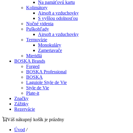
Na pamäťovú kartu
Kolimátory
Airsoft a vzduchovky
S vyššou odolnosťou
Nočné videnia
Puškohľady
Airsoft a vzduchovky
Termovízie
Monokuláry
Zameriavače
Mieridlá
BOSKA Brands
Forged
BOSKA Professional
BOSKA
Laguiole Style de Vie
Style de Vie
Plate-it
Značky
Zážitky
Rezervácie
Váš nákupný košík je prázdny
Úvod
/