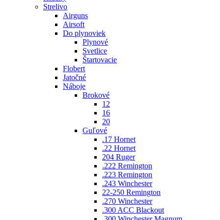
Strelivo
Airguns
Airsoft
Do plynoviek
Plynové
Svetlice
Štartovacie
Flobert
Jatočné
Náboje
Brokové
12
16
20
Guľové
.17 Hornet
.22 Hornet
204 Ruger
.222 Remington
.223 Remington
.243 Winchester
22-250 Remington
.270 Winchester
.300 ACC Blackout
.300 Winchester Magnum