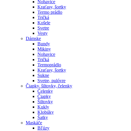
Nohavice
Kraťasy, šortky
Termo prádlo
Tričká
Košele
Svetre
Vesty
Dámske
Bundy
Mikiny
Nohavice
Tričká
Termoprádlo
Kraťasy, šortky
Sukne
Svetre, pulóvre
Čiapky, šiltovky, čelenky
Čelenky
Čiapky
Šiltovky
Kukly
Klobúky
Šatky
Maskáče
Bľúzy