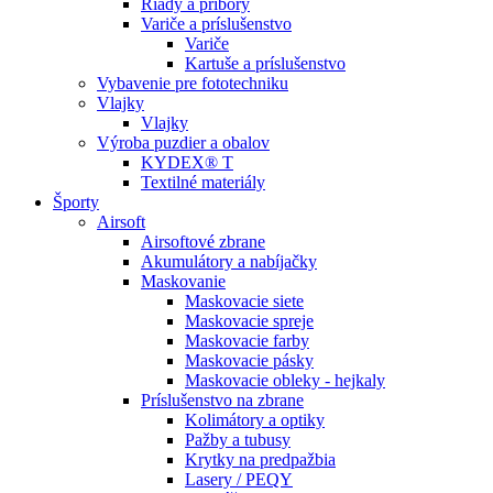
Riady a príbory
Variče a príslušenstvo
Variče
Kartuše a príslušenstvo
Vybavenie pre fototechniku
Vlajky
Vlajky
Výroba puzdier a obalov
KYDEX® T
Textilné materiály
Športy
Airsoft
Airsoftové zbrane
Akumulátory a nabíjačky
Maskovanie
Maskovacie siete
Maskovacie spreje
Maskovacie farby
Maskovacie pásky
Maskovacie obleky - hejkaly
Príslušenstvo na zbrane
Kolimátory a optiky
Pažby a tubusy
Krytky na predpažbia
Lasery / PEQY