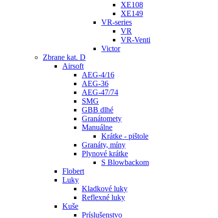
XE108
XE149
VR-series
VR
VR-Venti
Victor
Zbrane kat. D
Airsoft
AEG-4/16
AEG-36
AEG-47/74
SMG
GBB dlhé
Granátomety
Manuálne
Krátke - pištole
Granáty, míny
Plynové krátke
S Blowbackom
Flobert
Luky
Kladkové luky
Reflexné luky
Kuše
Príslušenstvo