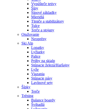
Vypúšteče tetivy
Šípy
Šípové základky
Mieridlá
Tlmiče a stabilizátory
Tulce
Terče a stojany
Otužovanie
Neoprény
Ski Alp
Lopatky
Lyžiarky
Palice
Prilby na skialp
Stúpacie železá/Haršajny
Lyže
Viazania
Stúpacie pásy
Lavínové sety
Šípky
Terče
Tréning
Balance boardy
Švihadlá
Lyžovanie