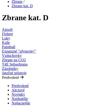
Zbrane
/
Zbrane kat. D
Zbrane kat. D
Airsoft
Flobert
Luky
Kuše
Paintball
Expanzné "plynovky"
Vzduchovky
Zbrane na CO2
T4E Sebaobrana
Zásobníky
Jatočné prístroje
Predvolené
Predvolené
Akciové
Novinky
Najdrahšie
Najlacnejšie