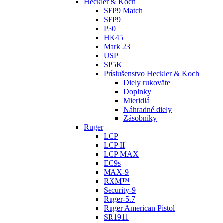
Heckler & Koch
SFP9 Match
SFP9
P30
HK45
Mark 23
USP
SP5K
Príslušenstvo Heckler & Koch
Diely rukoväte
Doplnky
Mieridlá
Náhradné diely
Zásobníky
Ruger
LCP
LCP II
LCP MAX
EC9s
MAX-9
RXM™
Security-9
Ruger-5.7
Ruger American Pistol
SR1911