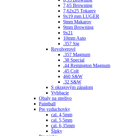
7,65 Browning
7,62x25 Tokarev
9x19 mm LUGER
9mm Makarov
9mm Browning
9x21
10mm Auto
.357 Sig
Revolverové
.357 Magnum
.38 Special
.44 Remington Magnum
.45 Colt
460 S&W
.32 S&W
S okrajovým zápalom
Vybíjacie
Obaly na strelivo
Paintball
Pre vzduchovky
cal. 4,5mm
cal. 5,5mm
cal. 6,35mm
Šípky