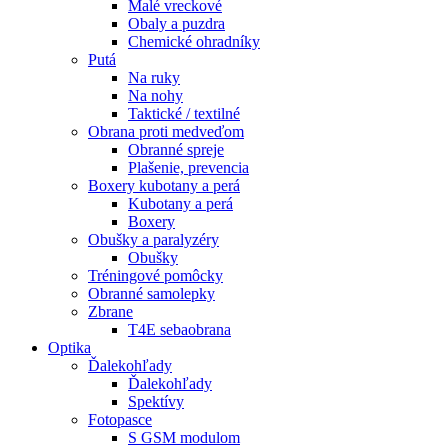
Malé vreckové
Obaly a puzdra
Chemické ohradníky
Putá
Na ruky
Na nohy
Taktické / textilné
Obrana proti medveďom
Obranné spreje
Plašenie, prevencia
Boxery kubotany a perá
Kubotany a perá
Boxery
Obušky a paralyzéry
Obušky
Tréningové pomôcky
Obranné samolepky
Zbrane
T4E sebaobrana
Optika
Ďalekohľady
Ďalekohľady
Spektívy
Fotopasce
S GSM modulom