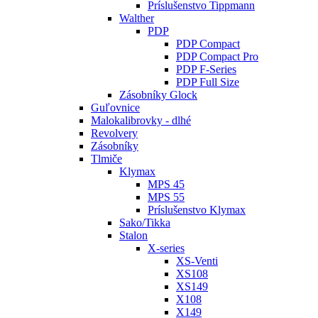
Príslušenstvo Tippmann
Walther
PDP
PDP Compact
PDP Compact Pro
PDP F-Series
PDP Full Size
Zásobníky Glock
Guľovnice
Malokalibrovky - dlhé
Revolvery
Zásobníky
Tlmiče
Klymax
MPS 45
MPS 55
Príslušenstvo Klymax
Sako/Tikka
Stalon
X-series
XS-Venti
XS108
XS149
X108
X149