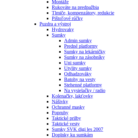
Montáže
Rukoväte na predpažbia
Tlmiče, kompenzátory, redukcie
Pištoľové rúčky
Puzdra a výstroj
Hydrovaky
Sumky
Admin sumky
Predné platformy
Sumky na lekárničky
Sumky na zásobníky
Uni sumky
Utylity sumky
Odhadzováky
Batohy na vesty
Stehenné platformy
Na vysielačky / radio
Kolenačky, lakťovky
Nášivky
Ochranné masky
Popruhy
Taktické prilby
Taktické vesty
Sumky SVK digi les 2007
Doplnky ku sumkám