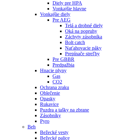
Diely pre HPA
Vonkajšie hlavne
Vonkajšie diely
Pre AEG
Telá a drobné diely
Oká na popruhy
Záchyty zásobníka
Bolt catch
Naťahovacie páky
Prepínače streľby
Pre GBBR
Predpažbia
Hnacie plyny
Gas
CO2
Ochrana zraku
Oblečenie
Opasky
Rukavice
Puzdra a tašky na zbrane
Zásobníky
Pyro
Beh
Bežecké vesty
Bežecké palice