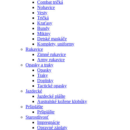
Combat tričká
Nohavice
Vesty
Tričká
Kraťasy
Bundy
Mikiny
Detské maskáče
Komplety, uniformy
Rukavice
Zimné rukavice
Army rukavice
Opasky a traky
Opasky
Traky
Doplnky
Tactické opasky
Jazdecké
Jazdecké plášte
Australské kožene klobúky
Pršiplášte
Pršiplášte
Starostlivosť
Impregnácie
Opravné záplaty