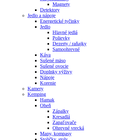
Magnety
Detektory
Jedlo a nápoje
Energetické tyčinky
Jedlo
Hlavné jedlá
Polievky
Dezerty / raňajky
Samoohrevné
Káva
Sušené mäso
Sušené ovocie
Doplnky výživy
Nápoje
Korenie
Kamery
Kemping
Hamak
Oheň
Zápalky
Kresadlá
Zapaľovače
Ohrevné vrecká
Mapy, kompasy
Stoličky, stoly