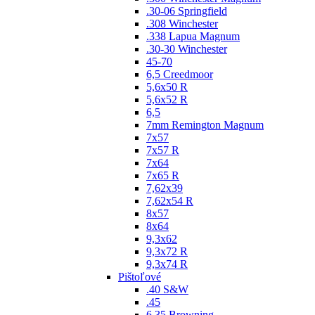
.30-06 Springfield
.308 Winchester
.338 Lapua Magnum
.30-30 Winchester
45-70
6,5 Creedmoor
5,6x50 R
5,6x52 R
6,5
7mm Remington Magnum
7x57
7x57 R
7x64
7x65 R
7,62x39
7,62x54 R
8x57
8x64
9,3x62
9,3x72 R
9,3x74 R
Pištoľové
.40 S&W
.45
6,35 Browning