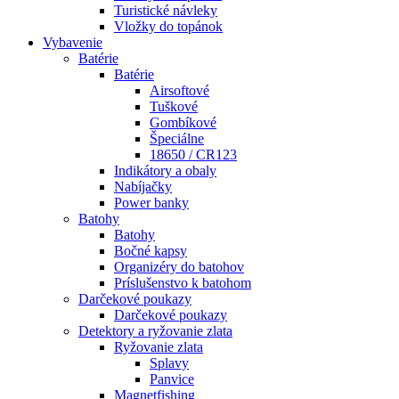
Turistické návleky
Vložky do topánok
Vybavenie
Batérie
Batérie
Airsoftové
Tuškové
Gombíkové
Špeciálne
18650 / CR123
Indikátory a obaly
Nabíjačky
Power banky
Batohy
Batohy
Bočné kapsy
Organizéry do batohov
Príslušenstvo k batohom
Darčekové poukazy
Darčekové poukazy
Detektory a ryžovanie zlata
Ryžovanie zlata
Splavy
Panvice
Magnetfishing