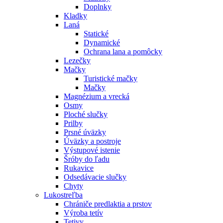
Doplnky
Kladky
Laná
Statické
Dynamické
Ochrana lana a pomôcky
Lezečky
Mačky
Turistické mačky
Mačky
Magnézium a vrecká
Osmy
Ploché slučky
Prilby
Prsné úväzky
Úväzky a postroje
Výstupové istenie
Šróby do ľadu
Rukavice
Odsedávacie slučky
Chyty
Lukostreľba
Chrániče predlaktia a prstov
Výroba tetív
Tetivy