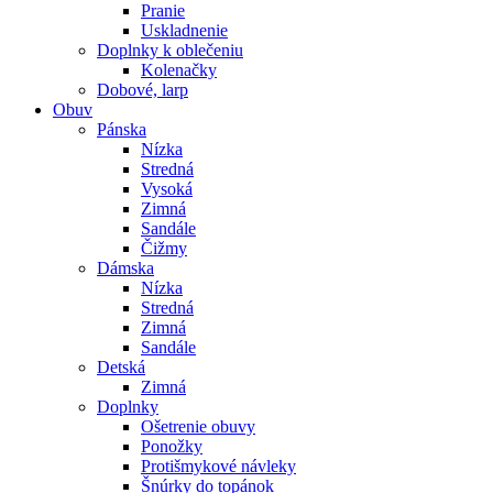
Pranie
Uskladnenie
Doplnky k oblečeniu
Kolenačky
Dobové, larp
Obuv
Pánska
Nízka
Stredná
Vysoká
Zimná
Sandále
Čižmy
Dámska
Nízka
Stredná
Zimná
Sandále
Detská
Zimná
Doplnky
Ošetrenie obuvy
Ponožky
Protišmykové návleky
Šnúrky do topánok