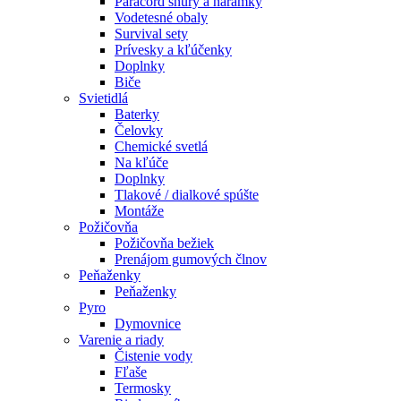
Paracord šnúry a náramky
Vodetesné obaly
Survival sety
Prívesky a kľúčenky
Doplnky
Biče
Svietidlá
Baterky
Čelovky
Chemické svetlá
Na kľúče
Doplnky
Tlakové / dialkové spúšte
Montáže
Požičovňa
Požičovňa bežiek
Prenájom gumových člnov
Peňaženky
Peňaženky
Pyro
Dymovnice
Varenie a riady
Čistenie vody
Fľaše
Termosky