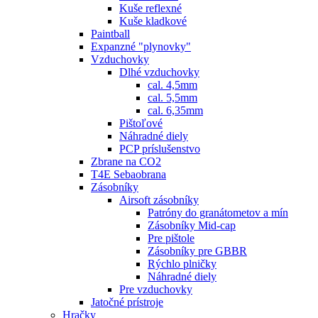
Kuše reflexné
Kuše kladkové
Paintball
Expanzné "plynovky"
Vzduchovky
Dlhé vzduchovky
cal. 4,5mm
cal. 5,5mm
cal. 6,35mm
Pištoľové
Náhradné diely
PCP príslušenstvo
Zbrane na CO2
T4E Sebaobrana
Zásobníky
Airsoft zásobníky
Patróny do granátometov a mín
Zásobníky Mid-cap
Pre pištole
Zásobníky pre GBBR
Rýchlo plničky
Náhradné diely
Pre vzduchovky
Jatočné prístroje
Hračky