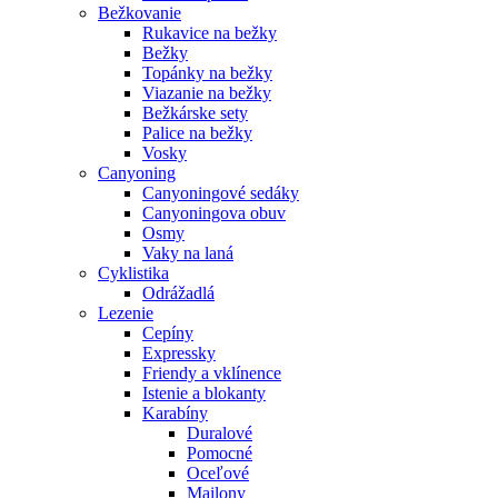
Bežkovanie
Rukavice na bežky
Bežky
Topánky na bežky
Viazanie na bežky
Bežkárske sety
Palice na bežky
Vosky
Canyoning
Canyoningové sedáky
Canyoningova obuv
Osmy
Vaky na laná
Cyklistika
Odrážadlá
Lezenie
Cepíny
Expressky
Friendy a vklínence
Istenie a blokanty
Karabíny
Duralové
Pomocné
Oceľové
Mailony