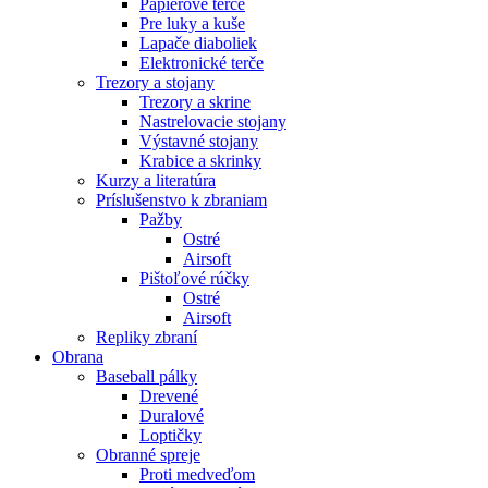
Papierové terče
Pre luky a kuše
Lapače diaboliek
Elektronické terče
Trezory a stojany
Trezory a skrine
Nastrelovacie stojany
Výstavné stojany
Krabice a skrinky
Kurzy a literatúra
Príslušenstvo k zbraniam
Pažby
Ostré
Airsoft
Pištoľové rúčky
Ostré
Airsoft
Repliky zbraní
Obrana
Baseball pálky
Drevené
Duralové
Loptičky
Obranné spreje
Proti medveďom