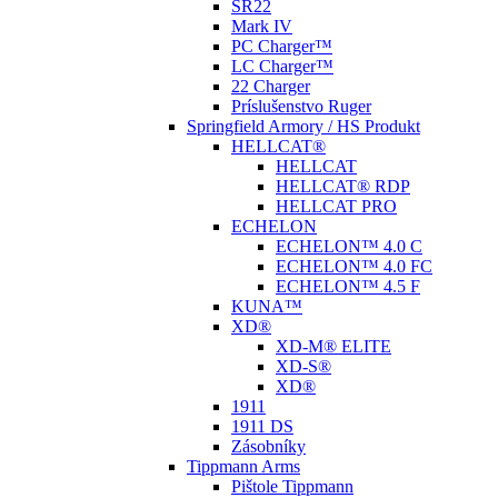
SR22
Mark IV
PC Charger™
LC Charger™
22 Charger
Príslušenstvo Ruger
Springfield Armory / HS Produkt
HELLCAT®
HELLCAT
HELLCAT® RDP
HELLCAT PRO
ECHELON
ECHELON™ 4.0 C
ECHELON™ 4.0 FC
ECHELON™ 4.5 F
KUNA™
XD®
XD-M® ELITE
XD-S®
XD®
1911
1911 DS
Zásobníky
Tippmann Arms
Pištole Tippmann