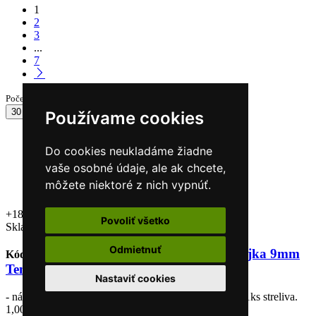
1
2
3
...
7
Počet produktov: 207
30
Používame cookies
12
produktov
Do cookies neukladáme žiadne
24
produktov
60
produktov
vaše osobné údaje, ale ak chcete,
Všetky produkty
môžete niektoré z nich vypnúť.
+18
Povoliť všetko
Skladom
Odmietnuť
Jatočná nábojka 9mm
Kód: V3518521ks
Sellier & Bellot
Tempo st.5 červená 1ks
Nastaviť cookies
- nábojka do jatočného prístroja, - uvedená cena je za 1ks streliva.
1,00 €