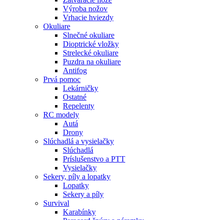
Výroba nožov
Vrhacie hviezdy
Okuliare
Slnečné okuliare
Dioptrické vložky
Strelecké okuliare
Puzdra na okuliare
Antifog
Prvá pomoc
Lekárničky
Ostatné
Repelenty
RC modely
Autá
Drony
Slúchadlá a vysielačky
Slúchadlá
Príslušenstvo a PTT
Vysielačky
Sekery, píly a lopatky
Lopatky
Sekery a píly
Survival
Karabínky