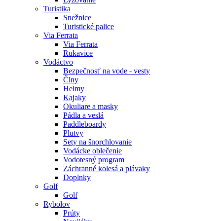
Turistika
Snežnice
Turistické palice
Via Ferrata
Via Ferrata
Rukavice
Vodáctvo
Bezpečnosť na vode - vesty
Člny
Helmy
Kajaky
Okuliare a masky
Pádla a veslá
Paddleboardy
Plutvy
Sety na šnorchlovanie
Vodácke oblečenie
Vodotesný program
Záchranné kolesá a plávaky
Doplnky
Golf
Golf
Rybolov
Prúty