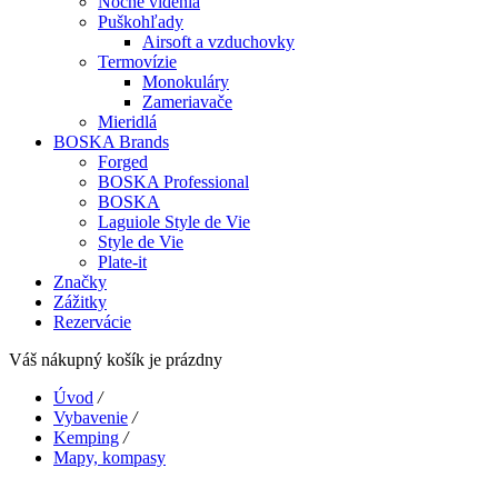
Nočné videnia
Puškohľady
Airsoft a vzduchovky
Termovízie
Monokuláry
Zameriavače
Mieridlá
BOSKA Brands
Forged
BOSKA Professional
BOSKA
Laguiole Style de Vie
Style de Vie
Plate-it
Značky
Zážitky
Rezervácie
Váš nákupný košík je prázdny
Úvod
/
Vybavenie
/
Kemping
/
Mapy, kompasy