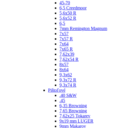
45-70
6,5 Creedmoor
5,6x50 R
5,6x52 R
6,5
7mm Remington Magnum
7x57
7x57 R
7x64
7x65 R
7,62x39
7,62x54 R
8x57
8x64
9,3x62
9,3x72 R
9,3x74 R
Pištoľové
.40 S&W
.45
6,35 Browning
7,65 Browning
7,62x25 Tokarev
9x19 mm LUGER
9mm Makarov