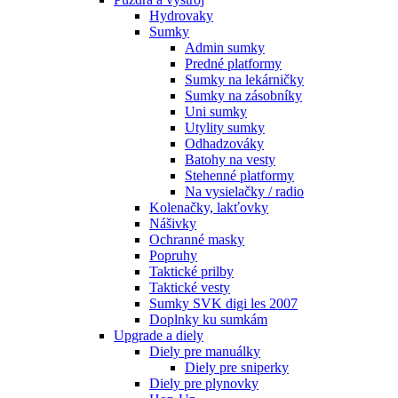
Hydrovaky
Sumky
Admin sumky
Predné platformy
Sumky na lekárničky
Sumky na zásobníky
Uni sumky
Utylity sumky
Odhadzováky
Batohy na vesty
Stehenné platformy
Na vysielačky / radio
Kolenačky, lakťovky
Nášivky
Ochranné masky
Popruhy
Taktické prilby
Taktické vesty
Sumky SVK digi les 2007
Doplnky ku sumkám
Upgrade a diely
Diely pre manuálky
Diely pre sniperky
Diely pre plynovky