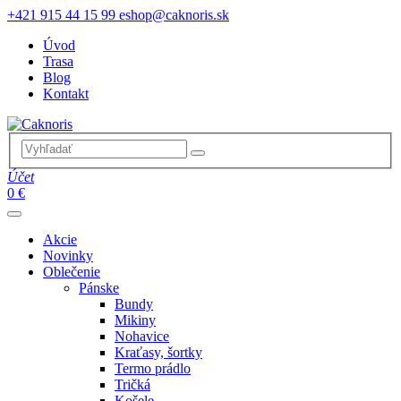
+421 915 44 15 99
eshop@caknoris.sk
Úvod
Trasa
Blog
Kontakt
Účet
0 €
Akcie
Novinky
Oblečenie
Pánske
Bundy
Mikiny
Nohavice
Kraťasy, šortky
Termo prádlo
Tričká
Košele