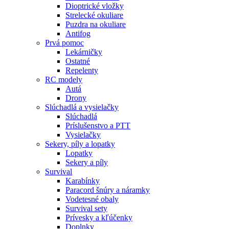
Dioptrické vložky
Strelecké okuliare
Puzdra na okuliare
Antifog
Prvá pomoc
Lekárničky
Ostatné
Repelenty
RC modely
Autá
Drony
Slúchadlá a vysielačky
Slúchadlá
Príslušenstvo a PTT
Vysielačky
Sekery, píly a lopatky
Lopatky
Sekery a píly
Survival
Karabínky
Paracord šnúry a náramky
Vodetesné obaly
Survival sety
Prívesky a kľúčenky
Doplnky