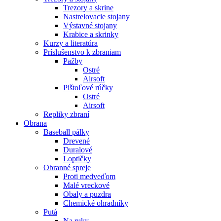
Trezory a skrine
Nastrelovacie stojany
Výstavné stojany
Krabice a skrinky
Kurzy a literatúra
Príslušenstvo k zbraniam
Pažby
Ostré
Airsoft
Pištoľové rúčky
Ostré
Airsoft
Repliky zbraní
Obrana
Baseball pálky
Drevené
Duralové
Loptičky
Obranné spreje
Proti medveďom
Malé vreckové
Obaly a puzdra
Chemické ohradníky
Putá
Na ruky