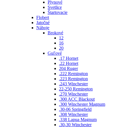
Plynové
Svetlice
Štartovacie
Flobert
Jatočné
Náboje
Brokové
12
16
20
Guľové
.17 Hornet
.22 Hornet
204 Ruger
.222 Remington
.223 Remington
.243 Winchester
22-250 Remington
.270 Winchester
.300 ACC Blackout
.300 Winchester Magnum
.30-06 Springfield
.308 Winchester
.338 Lapua Magnum
.30-30 Winchester