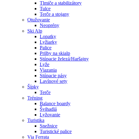
Tlmiče a stabilizátory
Tulce
Terče a stojany
Otužovanie
Neoprény
Ski Alp
Lopatky
Lyžiarky
Palice
Prilby na skialp
Stúpacie železá/Haršajny
Lyže
Viazania
Stúpacie pásy
Lavínové sety
Šípky
Terče
Tréning
Balance boardy
Švihadlá
Lyžovanie
Turistika
Snežnice
Turistické palice
Via Ferrata