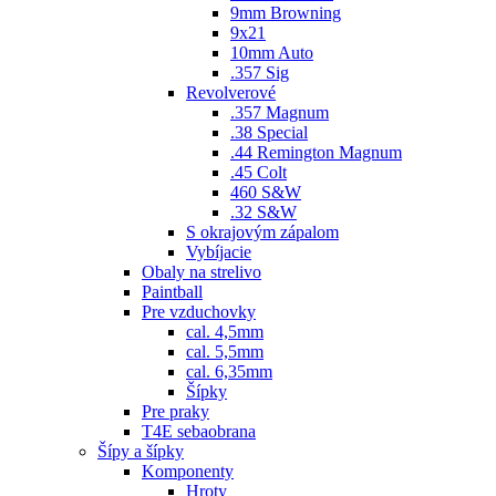
9mm Browning
9x21
10mm Auto
.357 Sig
Revolverové
.357 Magnum
.38 Special
.44 Remington Magnum
.45 Colt
460 S&W
.32 S&W
S okrajovým zápalom
Vybíjacie
Obaly na strelivo
Paintball
Pre vzduchovky
cal. 4,5mm
cal. 5,5mm
cal. 6,35mm
Šípky
Pre praky
T4E sebaobrana
Šípy a šípky
Komponenty
Hroty