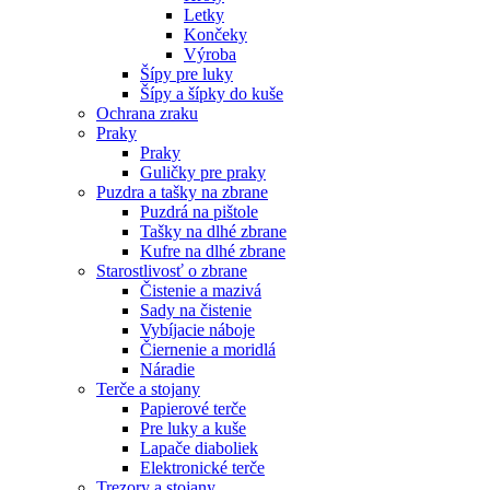
Letky
Končeky
Výroba
Šípy pre luky
Šípy a šípky do kuše
Ochrana zraku
Praky
Praky
Guličky pre praky
Puzdra a tašky na zbrane
Puzdrá na pištole
Tašky na dlhé zbrane
Kufre na dlhé zbrane
Starostlivosť o zbrane
Čistenie a mazivá
Sady na čistenie
Vybíjacie náboje
Čiernenie a moridlá
Náradie
Terče a stojany
Papierové terče
Pre luky a kuše
Lapače diaboliek
Elektronické terče
Trezory a stojany