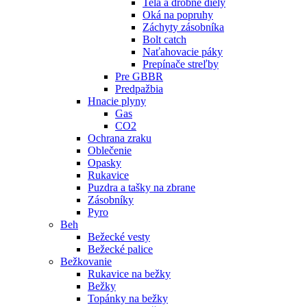
Telá a drobné diely
Oká na popruhy
Záchyty zásobníka
Bolt catch
Naťahovacie páky
Prepínače streľby
Pre GBBR
Predpažbia
Hnacie plyny
Gas
CO2
Ochrana zraku
Oblečenie
Opasky
Rukavice
Puzdra a tašky na zbrane
Zásobníky
Pyro
Beh
Bežecké vesty
Bežecké palice
Bežkovanie
Rukavice na bežky
Bežky
Topánky na bežky