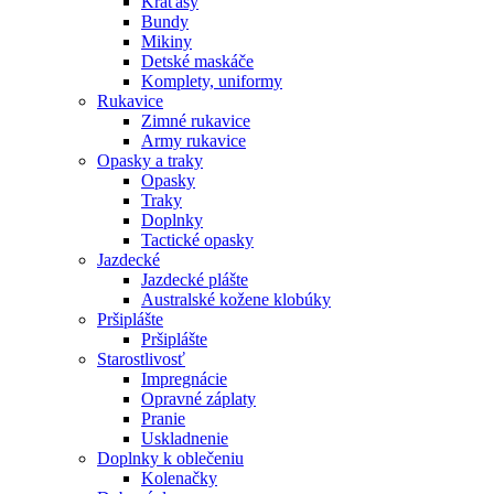
Kraťasy
Bundy
Mikiny
Detské maskáče
Komplety, uniformy
Rukavice
Zimné rukavice
Army rukavice
Opasky a traky
Opasky
Traky
Doplnky
Tactické opasky
Jazdecké
Jazdecké plášte
Australské kožene klobúky
Pršiplášte
Pršiplášte
Starostlivosť
Impregnácie
Opravné záplaty
Pranie
Uskladnenie
Doplnky k oblečeniu
Kolenačky