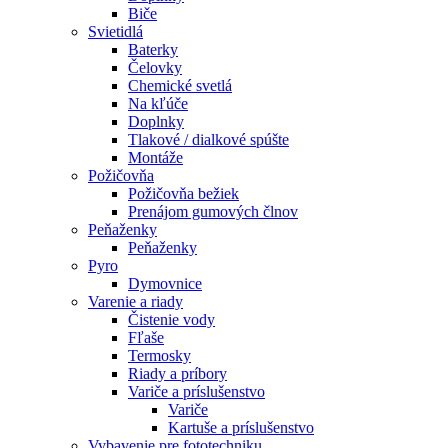
Biče
Svietidlá
Baterky
Čelovky
Chemické svetlá
Na kľúče
Doplnky
Tlakové / dialkové spúšte
Montáže
Požičovňa
Požičovňa bežiek
Prenájom gumových člnov
Peňaženky
Peňaženky
Pyro
Dymovnice
Varenie a riady
Čistenie vody
Fľaše
Termosky
Riady a príbory
Variče a príslušenstvo
Variče
Kartuše a príslušenstvo
Vybavenie pre fototechniku