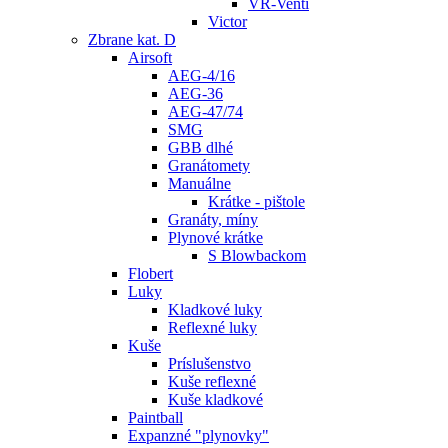
VR-Venti
Victor
Zbrane kat. D
Airsoft
AEG-4/16
AEG-36
AEG-47/74
SMG
GBB dlhé
Granátomety
Manuálne
Krátke - pištole
Granáty, míny
Plynové krátke
S Blowbackom
Flobert
Luky
Kladkové luky
Reflexné luky
Kuše
Príslušenstvo
Kuše reflexné
Kuše kladkové
Paintball
Expanzné "plynovky"