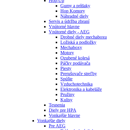
Hop-Up
Gumy a prítlaky
Hop Komory
Náhradné diely
Servis a údržba zbraní
Vnútorné hlavne
Vnútorné diely - AEG
Drobné diely mechaboxu
Ložiská a podložky
Mechaboxy
Motory
Ozubené kolesá
Páčky podávača
Piesty
Prerušovače streľby
Spúšte
Vzduchotechnika
Elektronika a kabeláže
Pružiny
Kulisy
Tesnenia
Diely pre HPA
Vonkajšie hlavne
Vonkajšie diely
Pre AEG