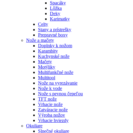
Spacáky
Lôžka
Deky
Karimatky
Celty
Stany a prístrešky
Prepravné boxy
Nože a mačety
Doplnky k nožom
Karambity
Kuchynské nože
Mačety
Motýliky
Multifunkčné nože
Multitool
Nože na vyrezávanie
Nože k vode
Nože s pevnou čepeľou
TFT nože
Vrhacie nože
Zatváracie nože
Výroba nožov
Vrhacie hviezdy
Okuliare
Slnečné okuliare