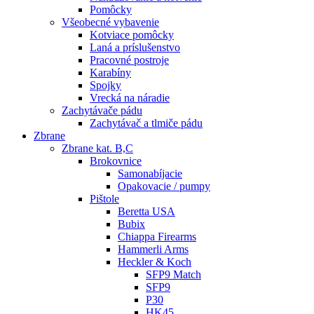
Pomôcky
Všeobecné vybavenie
Kotviace pomôcky
Laná a príslušenstvo
Pracovné postroje
Karabíny
Spojky
Vrecká na náradie
Zachytávače pádu
Zachytávač a tlmiče pádu
Zbrane
Zbrane kat. B,C
Brokovnice
Samonabíjacie
Opakovacie / pumpy
Pištole
Beretta USA
Bubix
Chiappa Firearms
Hammerli Arms
Heckler & Koch
SFP9 Match
SFP9
P30
HK45