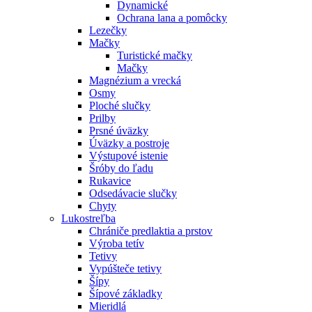
Dynamické
Ochrana lana a pomôcky
Lezečky
Mačky
Turistické mačky
Mačky
Magnézium a vrecká
Osmy
Ploché slučky
Prilby
Prsné úväzky
Úväzky a postroje
Výstupové istenie
Šróby do ľadu
Rukavice
Odsedávacie slučky
Chyty
Lukostreľba
Chrániče predlaktia a prstov
Výroba tetív
Tetivy
Vypúšteče tetivy
Šípy
Šípové základky
Mieridlá