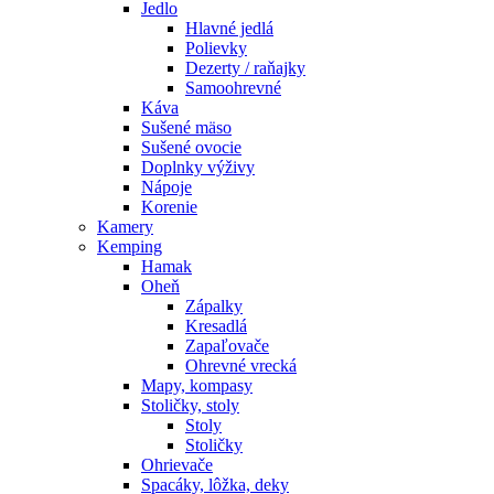
Jedlo
Hlavné jedlá
Polievky
Dezerty / raňajky
Samoohrevné
Káva
Sušené mäso
Sušené ovocie
Doplnky výživy
Nápoje
Korenie
Kamery
Kemping
Hamak
Oheň
Zápalky
Kresadlá
Zapaľovače
Ohrevné vrecká
Mapy, kompasy
Stoličky, stoly
Stoly
Stoličky
Ohrievače
Spacáky, lôžka, deky