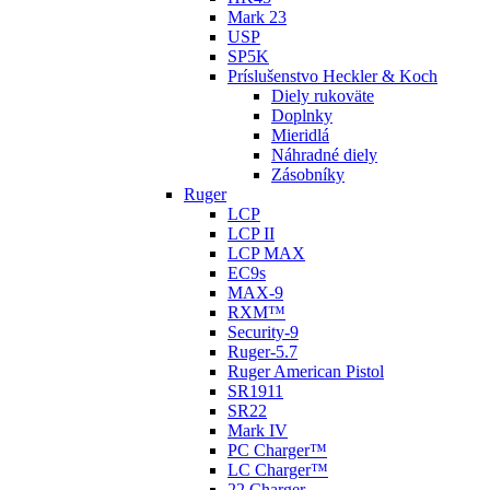
Mark 23
USP
SP5K
Príslušenstvo Heckler & Koch
Diely rukoväte
Doplnky
Mieridlá
Náhradné diely
Zásobníky
Ruger
LCP
LCP II
LCP MAX
EC9s
MAX-9
RXM™
Security-9
Ruger-5.7
Ruger American Pistol
SR1911
SR22
Mark IV
PC Charger™
LC Charger™
22 Charger