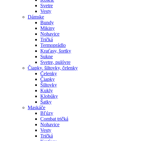
Svetre
Vesty
Dámske
Bundy
Mikiny
Nohavice
Tričká
Termoprádlo
Kraťasy, šortky
Sukne
Svetre, pulóvre
Čiapky, šiltovky, čelenky
Čelenky
Čiapky
Šiltovky
Kukly
Klobúky
Šatky
Maskáče
Bľúzy
Combat tričká
Nohavice
Vesty
Tričká