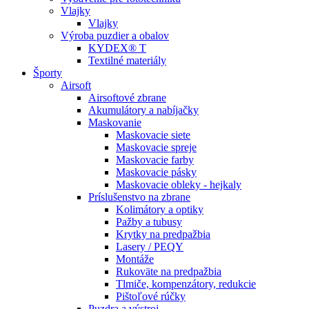
Vlajky
Vlajky
Výroba puzdier a obalov
KYDEX® T
Textilné materiály
Športy
Airsoft
Airsoftové zbrane
Akumulátory a nabíjačky
Maskovanie
Maskovacie siete
Maskovacie spreje
Maskovacie farby
Maskovacie pásky
Maskovacie obleky - hejkaly
Príslušenstvo na zbrane
Kolimátory a optiky
Pažby a tubusy
Krytky na predpažbia
Lasery / PEQY
Montáže
Rukoväte na predpažbia
Tlmiče, kompenzátory, redukcie
Pištoľové rúčky
Puzdra a výstroj