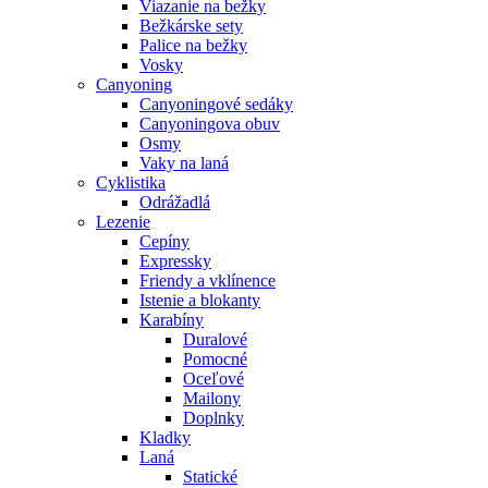
Viazanie na bežky
Bežkárske sety
Palice na bežky
Vosky
Canyoning
Canyoningové sedáky
Canyoningova obuv
Osmy
Vaky na laná
Cyklistika
Odrážadlá
Lezenie
Cepíny
Expressky
Friendy a vklínence
Istenie a blokanty
Karabíny
Duralové
Pomocné
Oceľové
Mailony
Doplnky
Kladky
Laná
Statické