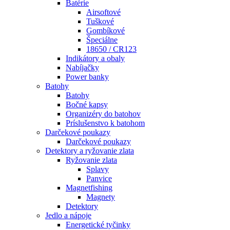
Batérie
Airsoftové
Tuškové
Gombíkové
Špeciálne
18650 / CR123
Indikátory a obaly
Nabíjačky
Power banky
Batohy
Batohy
Bočné kapsy
Organizéry do batohov
Príslušenstvo k batohom
Darčekové poukazy
Darčekové poukazy
Detektory a ryžovanie zlata
Ryžovanie zlata
Splavy
Panvice
Magnetfishing
Magnety
Detektory
Jedlo a nápoje
Energetické tyčinky