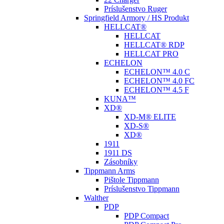
Príslušenstvo Ruger
Springfield Armory / HS Produkt
HELLCAT®
HELLCAT
HELLCAT® RDP
HELLCAT PRO
ECHELON
ECHELON™ 4.0 C
ECHELON™ 4.0 FC
ECHELON™ 4.5 F
KUNA™
XD®
XD-M® ELITE
XD-S®
XD®
1911
1911 DS
Zásobníky
Tippmann Arms
Pištole Tippmann
Príslušenstvo Tippmann
Walther
PDP
PDP Compact