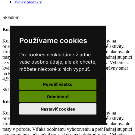
Všetky produkty
Skladom
Kompas Scout
Kód: 34163
Max Fuchs
Používame cookies
Kompas (buzola) je spoľahlivý navigačný nástroj určený na
orientáciu v teréne, turistiku, kempovanie aj outdoorové aktivity.
Umožňuje presné určenie svetových strán a jednoduché plánovanie
Do cookies neukladáme žiadne
trasy v prírode. Vďaka odolnému vyhotoveniu a prehľadnej stupnici
vaše osobné údaje, ale ak chcete,
je vhodný pre začiatočníkov aj skúsených dobrodruhov. Vyberte si
kvalitný kompas, ktorý vám pomôže bezpečne nájsť správny smer
môžete niektoré z nich vypnúť.
na každej výprave.
4,90 €
Povoliť všetko
Skladom
Odmietnuť
Buzola
Kód: 34203
Max Fuchs
Nastaviť cookies
Kompas (buzola) je spoľahlivý navigačný nástroj určený na
orientáciu v teréne, turistiku, kempovanie aj outdoorové aktivity.
Umožňuje presné určenie svetových strán a jednoduché plánovanie
trasy v prírode. Vďaka odolnému vyhotoveniu a prehľadnej stupnici
je vhodný pre začiatočníkov aj skúsených dobrodruhov. Vyberte si