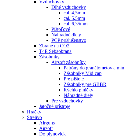
Vzduchovky
Dlhé vzduchovky
cal. 4,5mm
cal. 5,5mm
cal. 6,35mm
Pištoľové
Náhradné diely
PCP príslušenstvo
Zbrane na CO2
T4E Sebaobrana
Zásobníky
Airsoft zásobníky
Patróny do granátometov a mín
Zásobníky Mid-cap
Pre pištole
Zásobníky pre GBBR
Rýchlo plničky
Náhradné diely
Pre vzduchovky
Jatočné prístroje
Hračky
Strelivo
Airguns
Airsoft
Do plynoviek