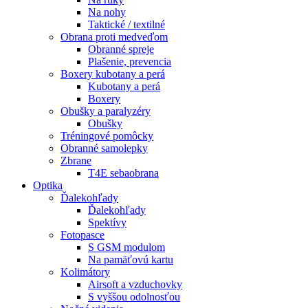
Na nohy
Taktické / textilné
Obrana proti medveďom
Obranné spreje
Plašenie, prevencia
Boxery kubotany a perá
Kubotany a perá
Boxery
Obušky a paralyzéry
Obušky
Tréningové pomôcky
Obranné samolepky
Zbrane
T4E sebaobrana
Optika
Ďalekohľady
Ďalekohľady
Spektívy
Fotopasce
S GSM modulom
Na pamäťovú kartu
Kolimátory
Airsoft a vzduchovky
S vyššou odolnosťou