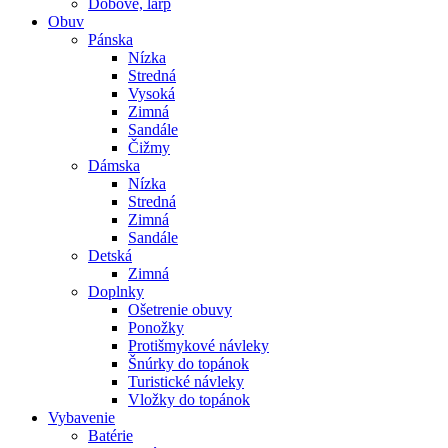
Dobové, larp
Obuv
Pánska
Nízka
Stredná
Vysoká
Zimná
Sandále
Čižmy
Dámska
Nízka
Stredná
Zimná
Sandále
Detská
Zimná
Doplnky
Ošetrenie obuvy
Ponožky
Protišmykové návleky
Šnúrky do topánok
Turistické návleky
Vložky do topánok
Vybavenie
Batérie