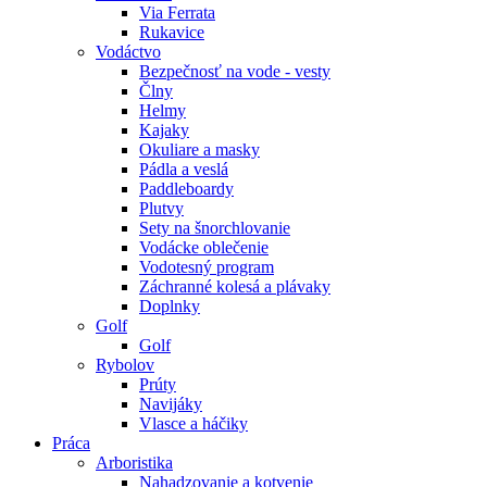
Via Ferrata
Rukavice
Vodáctvo
Bezpečnosť na vode - vesty
Člny
Helmy
Kajaky
Okuliare a masky
Pádla a veslá
Paddleboardy
Plutvy
Sety na šnorchlovanie
Vodácke oblečenie
Vodotesný program
Záchranné kolesá a plávaky
Doplnky
Golf
Golf
Rybolov
Prúty
Navijáky
Vlasce a háčiky
Práca
Arboristika
Nahadzovanie a kotvenie