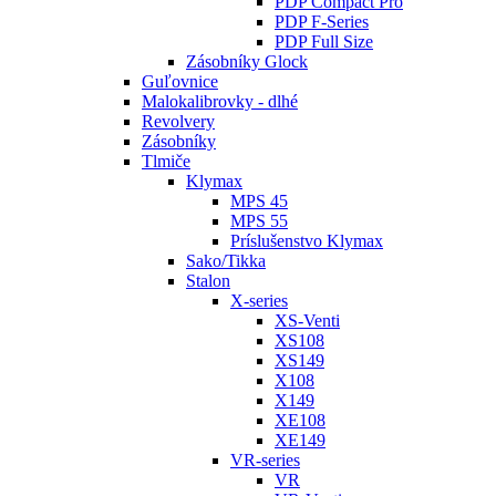
PDP Compact Pro
PDP F-Series
PDP Full Size
Zásobníky Glock
Guľovnice
Malokalibrovky - dlhé
Revolvery
Zásobníky
Tlmiče
Klymax
MPS 45
MPS 55
Príslušenstvo Klymax
Sako/Tikka
Stalon
X-series
XS-Venti
XS108
XS149
X108
X149
XE108
XE149
VR-series
VR