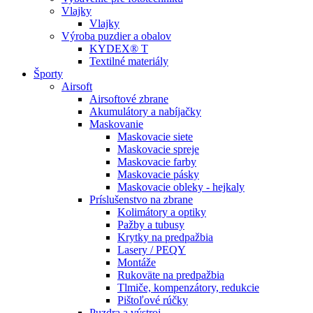
Vlajky
Vlajky
Výroba puzdier a obalov
KYDEX® T
Textilné materiály
Športy
Airsoft
Airsoftové zbrane
Akumulátory a nabíjačky
Maskovanie
Maskovacie siete
Maskovacie spreje
Maskovacie farby
Maskovacie pásky
Maskovacie obleky - hejkaly
Príslušenstvo na zbrane
Kolimátory a optiky
Pažby a tubusy
Krytky na predpažbia
Lasery / PEQY
Montáže
Rukoväte na predpažbia
Tlmiče, kompenzátory, redukcie
Pištoľové rúčky
Puzdra a výstroj