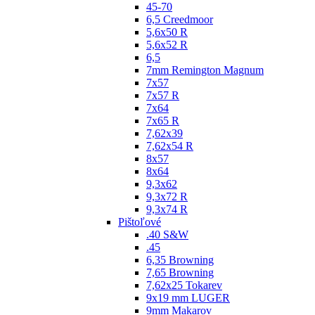
45-70
6,5 Creedmoor
5,6x50 R
5,6x52 R
6,5
7mm Remington Magnum
7x57
7x57 R
7x64
7x65 R
7,62x39
7,62x54 R
8x57
8x64
9,3x62
9,3x72 R
9,3x74 R
Pištoľové
.40 S&W
.45
6,35 Browning
7,65 Browning
7,62x25 Tokarev
9x19 mm LUGER
9mm Makarov