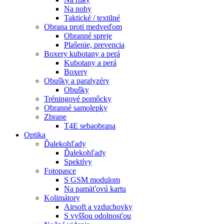
Na nohy
Taktické / textilné
Obrana proti medveďom
Obranné spreje
Plašenie, prevencia
Boxery kubotany a perá
Kubotany a perá
Boxery
Obušky a paralyzéry
Obušky
Tréningové pomôcky
Obranné samolepky
Zbrane
T4E sebaobrana
Optika
Ďalekohľady
Ďalekohľady
Spektívy
Fotopasce
S GSM modulom
Na pamäťovú kartu
Kolimátory
Airsoft a vzduchovky
S vyššou odolnosťou