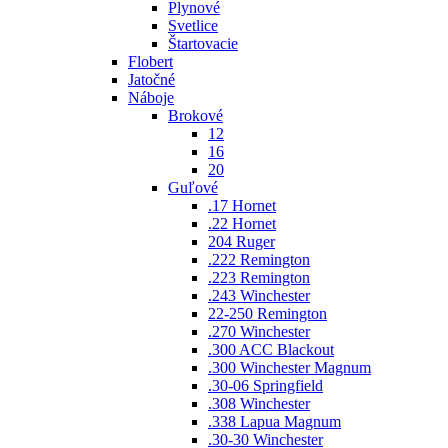
Plynové
Svetlice
Štartovacie
Flobert
Jatočné
Náboje
Brokové
12
16
20
Guľové
.17 Hornet
.22 Hornet
204 Ruger
.222 Remington
.223 Remington
.243 Winchester
22-250 Remington
.270 Winchester
.300 ACC Blackout
.300 Winchester Magnum
.30-06 Springfield
.308 Winchester
.338 Lapua Magnum
.30-30 Winchester