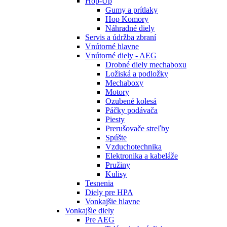
Hop-Up
Gumy a prítlaky
Hop Komory
Náhradné diely
Servis a údržba zbraní
Vnútorné hlavne
Vnútorné diely - AEG
Drobné diely mechaboxu
Ložiská a podložky
Mechaboxy
Motory
Ozubené kolesá
Páčky podávača
Piesty
Prerušovače streľby
Spúšte
Vzduchotechnika
Elektronika a kabeláže
Pružiny
Kulisy
Tesnenia
Diely pre HPA
Vonkajšie hlavne
Vonkajšie diely
Pre AEG