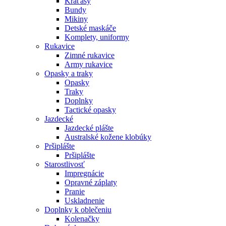
Kraťasy
Bundy
Mikiny
Detské maskáče
Komplety, uniformy
Rukavice
Zimné rukavice
Army rukavice
Opasky a traky
Opasky
Traky
Doplnky
Tactické opasky
Jazdecké
Jazdecké plášte
Australské kožene klobúky
Pršiplášte
Pršiplášte
Starostlivosť
Impregnácie
Opravné záplaty
Pranie
Uskladnenie
Doplnky k oblečeniu
Kolenačky