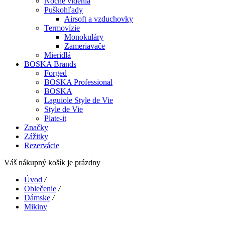
Nočné videnia
Puškohľady
Airsoft a vzduchovky
Termovízie
Monokuláry
Zameriavače
Mieridlá
BOSKA Brands
Forged
BOSKA Professional
BOSKA
Laguiole Style de Vie
Style de Vie
Plate-it
Značky
Zážitky
Rezervácie
Váš nákupný košík je prázdny
Úvod
/
Oblečenie
/
Dámske
/
Mikiny