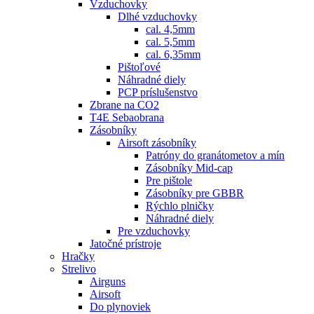
Vzduchovky
Dlhé vzduchovky
cal. 4,5mm
cal. 5,5mm
cal. 6,35mm
Pištoľové
Náhradné diely
PCP príslušenstvo
Zbrane na CO2
T4E Sebaobrana
Zásobníky
Airsoft zásobníky
Patróny do granátometov a mín
Zásobníky Mid-cap
Pre pištole
Zásobníky pre GBBR
Rýchlo plničky
Náhradné diely
Pre vzduchovky
Jatočné prístroje
Hračky
Strelivo
Airguns
Airsoft
Do plynoviek