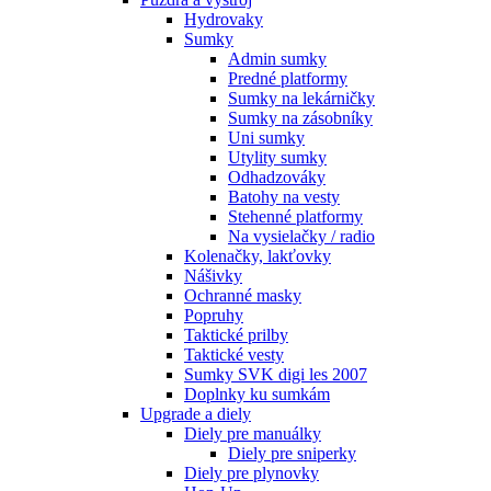
Hydrovaky
Sumky
Admin sumky
Predné platformy
Sumky na lekárničky
Sumky na zásobníky
Uni sumky
Utylity sumky
Odhadzováky
Batohy na vesty
Stehenné platformy
Na vysielačky / radio
Kolenačky, lakťovky
Nášivky
Ochranné masky
Popruhy
Taktické prilby
Taktické vesty
Sumky SVK digi les 2007
Doplnky ku sumkám
Upgrade a diely
Diely pre manuálky
Diely pre sniperky
Diely pre plynovky