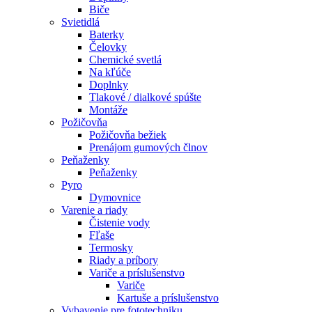
Biče
Svietidlá
Baterky
Čelovky
Chemické svetlá
Na kľúče
Doplnky
Tlakové / dialkové spúšte
Montáže
Požičovňa
Požičovňa bežiek
Prenájom gumových člnov
Peňaženky
Peňaženky
Pyro
Dymovnice
Varenie a riady
Čistenie vody
Fľaše
Termosky
Riady a príbory
Variče a príslušenstvo
Variče
Kartuše a príslušenstvo
Vybavenie pre fototechniku