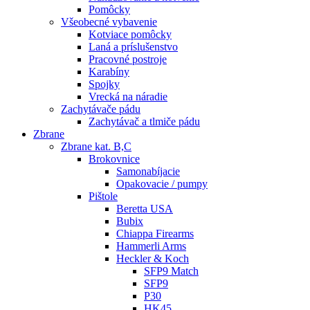
Pomôcky
Všeobecné vybavenie
Kotviace pomôcky
Laná a príslušenstvo
Pracovné postroje
Karabíny
Spojky
Vrecká na náradie
Zachytávače pádu
Zachytávač a tlmiče pádu
Zbrane
Zbrane kat. B,C
Brokovnice
Samonabíjacie
Opakovacie / pumpy
Pištole
Beretta USA
Bubix
Chiappa Firearms
Hammerli Arms
Heckler & Koch
SFP9 Match
SFP9
P30
HK45