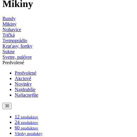
Mikiny
Bundy
Mikiny
Nohavice
Tričká
Termoprádlo
Kraťasy, šortky
Sukne
Svetre, pulóvre
Predvolené
Predvolené
Akciové
Novinky
Najdrahšie
Najlacnejšie
30
12
produktov
24
produktov
60
produktov
Všetky produkty