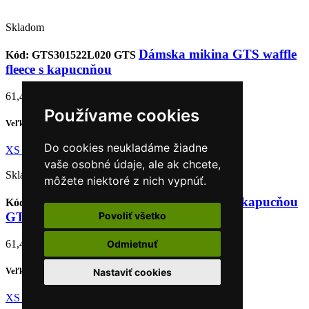
Skladom
Dámska mikina GTS waffle
Kód: GTS301522L020
GTS
fleece s kapucnňou
61,40 €
Používame cookies
Veľkosť
Do cookies neukladáme žiadne
XS
S
M
L
XL
XXL
XXXL
vaše osobné údaje, ale ak chcete,
Skladom
môžete niektoré z nich vypnúť.
Dámska mikina s kapucňou
Kód: GTS407022L040
GTS
GTX navy
Povoliť všetko
61,40 €
Odmietnuť
Veľkosť
Nastaviť cookies
XS
S
L
XL
XXL
XXXL