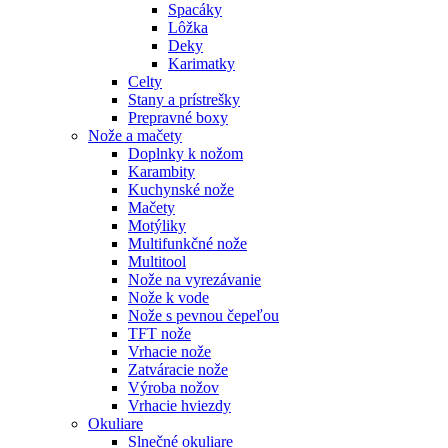
Spacáky
Lôžka
Deky
Karimatky
Celty
Stany a prístrešky
Prepravné boxy
Nože a mačety
Doplnky k nožom
Karambity
Kuchynské nože
Mačety
Motýliky
Multifunkčné nože
Multitool
Nože na vyrezávanie
Nože k vode
Nože s pevnou čepeľou
TFT nože
Vrhacie nože
Zatváracie nože
Výroba nožov
Vrhacie hviezdy
Okuliare
Slnečné okuliare