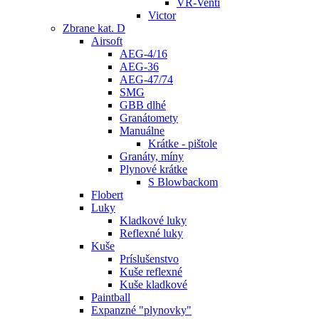
VR-Venti
Victor
Zbrane kat. D
Airsoft
AEG-4/16
AEG-36
AEG-47/74
SMG
GBB dlhé
Granátomety
Manuálne
Krátke - pištole
Granáty, míny
Plynové krátke
S Blowbackom
Flobert
Luky
Kladkové luky
Reflexné luky
Kuše
Príslušenstvo
Kuše reflexné
Kuše kladkové
Paintball
Expanzné "plynovky"