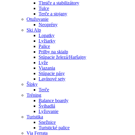
Tlmiče a stabilizátory
Tulce
Terče a stojany
Otužovanie
Neoprény
Ski Alp
Lopatky
Lyžiarky
Palice
Prilby na skialp
Stúpacie železá/Haršajny
Lyže
Viazania
Stúpacie pásy
Lavínové sety
Šípky
Terče
Tréning
Balance boardy
Švihadlá
Lyžovanie
Turistika
Snežnice
Turistické palice
Via Ferrata