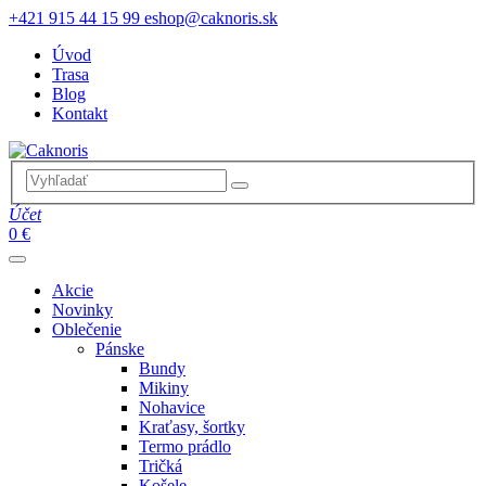
+421 915 44 15 99
eshop@caknoris.sk
Úvod
Trasa
Blog
Kontakt
Účet
0 €
Akcie
Novinky
Oblečenie
Pánske
Bundy
Mikiny
Nohavice
Kraťasy, šortky
Termo prádlo
Tričká
Košele