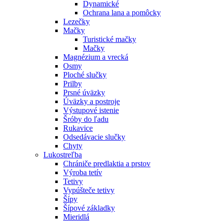
Dynamické
Ochrana lana a pomôcky
Lezečky
Mačky
Turistické mačky
Mačky
Magnézium a vrecká
Osmy
Ploché slučky
Prilby
Prsné úväzky
Úväzky a postroje
Výstupové istenie
Šróby do ľadu
Rukavice
Odsedávacie slučky
Chyty
Lukostreľba
Chrániče predlaktia a prstov
Výroba tetív
Tetivy
Vypúšteče tetivy
Šípy
Šípové základky
Mieridlá