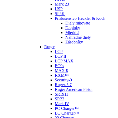
Mark 23
USP
SP5K
Príslušenstvo Heckler & Koch
Diely rukoväte
Doplnky
Mieridlá
Náhradné diely
Zásobníky
Ruger
LCP
LCP II
LCP MAX
EC9s
MAX-9
RXM™
Security-9
Ruger-5.7
Ruger American Pistol
SR1911
SR22
Mark IV
PC Charger™
LC Charger™
22 Charger