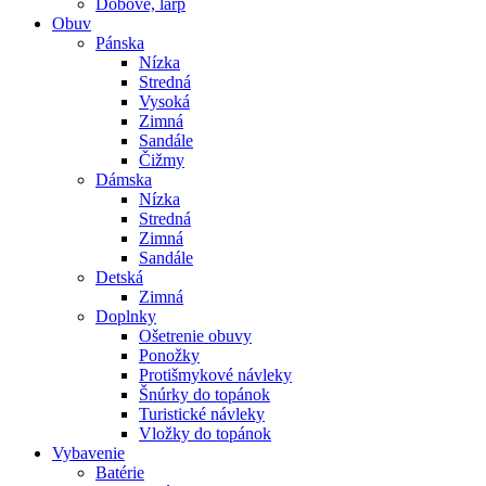
Dobové, larp
Obuv
Pánska
Nízka
Stredná
Vysoká
Zimná
Sandále
Čižmy
Dámska
Nízka
Stredná
Zimná
Sandále
Detská
Zimná
Doplnky
Ošetrenie obuvy
Ponožky
Protišmykové návleky
Šnúrky do topánok
Turistické návleky
Vložky do topánok
Vybavenie
Batérie