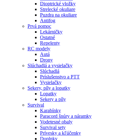
Dioptrické vložky
Strelecké okuliare
Puzdra na okuliare
Antifog
Prvá pomoc
Lekárničky
Ostatné
Repelenty
RC modely
Autá
Drony
Slúchadlá a vysielačky
Slúchadlá
Príslušenstvo a PTT
Vysielačky
Sekery, píly a lopatky
Lopatky
Sekery a píly
Survival
Karabínky
Paracord šnúry a náramky
Vodetesné obaly
Survival sety
Prívesky a kľúčenky
Doplnky