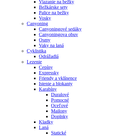
Viazanie na bežky
Bežkárske sety
Palice na bežky
Vosky
Canyoning
Canyoningové sedáky
Canyoningova obuv
Osmy
Vaky na laná
Cyklistika
Odrážadlá
Lezenie
Cepíny
Expressky
Friendy a vklínence
Istenie a blokanty
Karabíny
Duralové
Pomocné
Oceľové
Mailony
Doplnky
Kladky
Laná
Statické