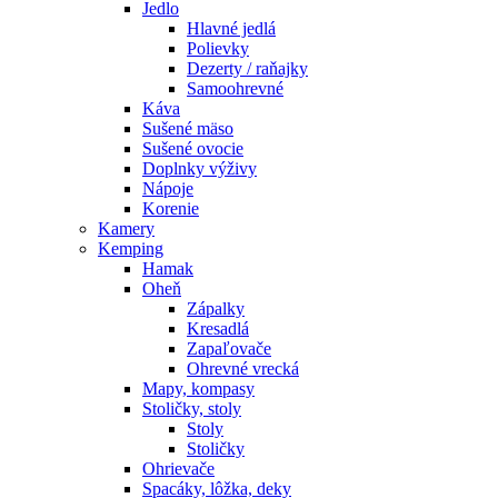
Jedlo
Hlavné jedlá
Polievky
Dezerty / raňajky
Samoohrevné
Káva
Sušené mäso
Sušené ovocie
Doplnky výživy
Nápoje
Korenie
Kamery
Kemping
Hamak
Oheň
Zápalky
Kresadlá
Zapaľovače
Ohrevné vrecká
Mapy, kompasy
Stoličky, stoly
Stoly
Stoličky
Ohrievače
Spacáky, lôžka, deky