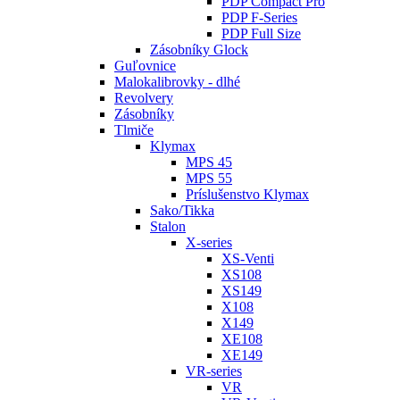
PDP Compact Pro
PDP F-Series
PDP Full Size
Zásobníky Glock
Guľovnice
Malokalibrovky - dlhé
Revolvery
Zásobníky
Tlmiče
Klymax
MPS 45
MPS 55
Príslušenstvo Klymax
Sako/Tikka
Stalon
X-series
XS-Venti
XS108
XS149
X108
X149
XE108
XE149
VR-series
VR