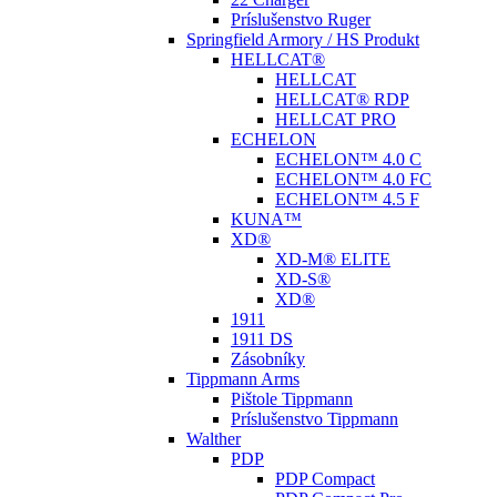
Príslušenstvo Ruger
Springfield Armory / HS Produkt
HELLCAT®
HELLCAT
HELLCAT® RDP
HELLCAT PRO
ECHELON
ECHELON™ 4.0 C
ECHELON™ 4.0 FC
ECHELON™ 4.5 F
KUNA™
XD®
XD-M® ELITE
XD-S®
XD®
1911
1911 DS
Zásobníky
Tippmann Arms
Pištole Tippmann
Príslušenstvo Tippmann
Walther
PDP
PDP Compact