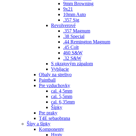
9mm Browning
9x21
10mm Auto
.357 Sig
Revolverové
.357 Magnum
.38 Special
.44 Remington Magnum
.45 Colt
460 S&W
.32 S&W
S okrajovým zápalom
Vybíjacie
Obaly na strelivo
Paintball
Pre vzduchovky
cal. 4,5mm
cal. 5,5mm
cal. 6,35mm
Šípky
Pre praky
T4E sebaobrana
Šípy a šípky
Komponenty
Hroty