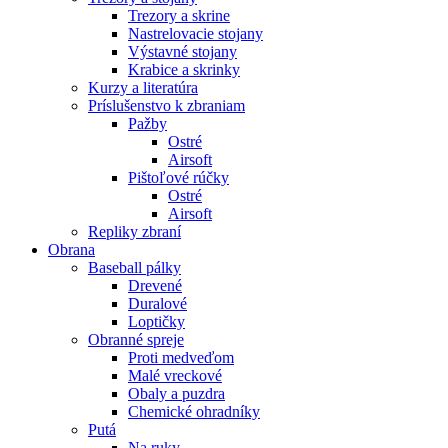
Trezory a skrine
Nastrelovacie stojany
Výstavné stojany
Krabice a skrinky
Kurzy a literatúra
Príslušenstvo k zbraniam
Pažby
Ostré
Airsoft
Pištoľové rúčky
Ostré
Airsoft
Repliky zbraní
Obrana
Baseball pálky
Drevené
Duralové
Loptičky
Obranné spreje
Proti medveďom
Malé vreckové
Obaly a puzdra
Chemické ohradníky
Putá
Na ruky