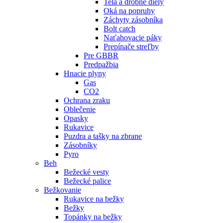
Telá a drobné diely
Oká na popruhy
Záchyty zásobníka
Bolt catch
Naťahovacie páky
Prepínače streľby
Pre GBBR
Predpažbia
Hnacie plyny
Gas
CO2
Ochrana zraku
Oblečenie
Opasky
Rukavice
Puzdra a tašky na zbrane
Zásobníky
Pyro
Beh
Bežecké vesty
Bežecké palice
Bežkovanie
Rukavice na bežky
Bežky
Topánky na bežky