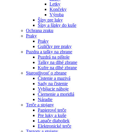
Letky
Končeky
Výroba
Šípy pre luky
Šípy a šípky do kuše
Ochrana zraku
Praky
Praky
Guličky pre praky
Puzdra a tašky na zbrane
Puzdrá na pištole
Tašky na dlhé zbrane
Kufre na dlhé zbrane
Starostlivosť o zbrane
Čistenie a mazivá
Sady na čistenie
Vybíjacie náboje
Čiernenie a moridlá
Náradie
Terče a stojany
Papierové terče
Pre luky a kuše
Lapače diaboliek
Elektronické terče
Trezory a stojany