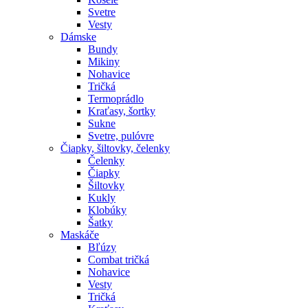
Svetre
Vesty
Dámske
Bundy
Mikiny
Nohavice
Tričká
Termoprádlo
Kraťasy, šortky
Sukne
Svetre, pulóvre
Čiapky, šiltovky, čelenky
Čelenky
Čiapky
Šiltovky
Kukly
Klobúky
Šatky
Maskáče
Bľúzy
Combat tričká
Nohavice
Vesty
Tričká