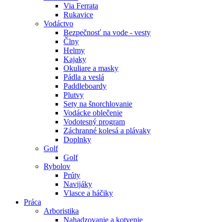
Via Ferrata
Rukavice
Vodáctvo
Bezpečnosť na vode - vesty
Člny
Helmy
Kajaky
Okuliare a masky
Pádla a veslá
Paddleboardy
Plutvy
Sety na šnorchlovanie
Vodácke oblečenie
Vodotesný program
Záchranné kolesá a plávaky
Doplnky
Golf
Golf
Rybolov
Prúty
Navijáky
Vlasce a háčiky
Práca
Arboristika
Nahadzovanie a kotvenie