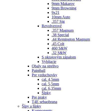
9mm Makarov
9mm Browning
9x21
10mm Auto
.357 Sig
Revolverové
.357 Magnum
.38 Special
.44 Remington Magnum
.45 Colt
460 S&W
.32 S&W
S okrajovým zápalom
Vybíjacie
Obaly na strelivo
Paintball
Pre vzduchovky
cal. 4,5mm
cal. 5,5mm
cal. 6,35mm
Šípky
Pre praky
T4E sebaobrana
Šípy a šípky
Komponenty