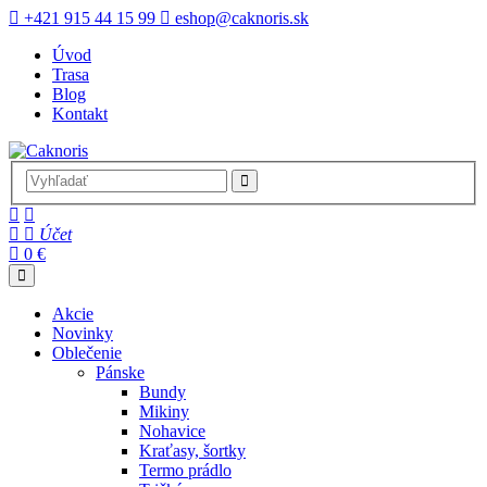
+421 915 44 15 99
eshop@caknoris.sk
Úvod
Trasa
Blog
Kontakt
Účet
0 €
Akcie
Novinky
Oblečenie
Pánske
Bundy
Mikiny
Nohavice
Kraťasy, šortky
Termo prádlo