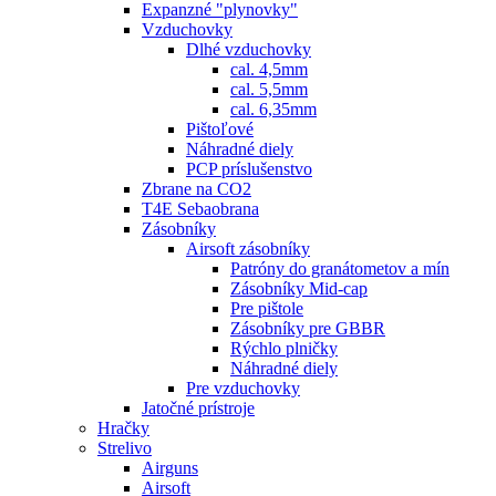
Expanzné "plynovky"
Vzduchovky
Dlhé vzduchovky
cal. 4,5mm
cal. 5,5mm
cal. 6,35mm
Pištoľové
Náhradné diely
PCP príslušenstvo
Zbrane na CO2
T4E Sebaobrana
Zásobníky
Airsoft zásobníky
Patróny do granátometov a mín
Zásobníky Mid-cap
Pre pištole
Zásobníky pre GBBR
Rýchlo plničky
Náhradné diely
Pre vzduchovky
Jatočné prístroje
Hračky
Strelivo
Airguns
Airsoft