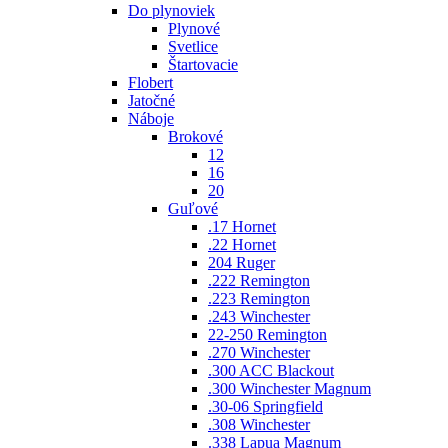
Do plynoviek
Plynové
Svetlice
Štartovacie
Flobert
Jatočné
Náboje
Brokové
12
16
20
Guľové
.17 Hornet
.22 Hornet
204 Ruger
.222 Remington
.223 Remington
.243 Winchester
22-250 Remington
.270 Winchester
.300 ACC Blackout
.300 Winchester Magnum
.30-06 Springfield
.308 Winchester
.338 Lapua Magnum