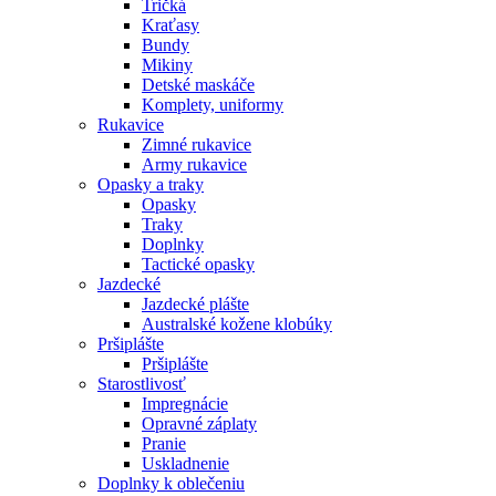
Tričká
Kraťasy
Bundy
Mikiny
Detské maskáče
Komplety, uniformy
Rukavice
Zimné rukavice
Army rukavice
Opasky a traky
Opasky
Traky
Doplnky
Tactické opasky
Jazdecké
Jazdecké plášte
Australské kožene klobúky
Pršiplášte
Pršiplášte
Starostlivosť
Impregnácie
Opravné záplaty
Pranie
Uskladnenie
Doplnky k oblečeniu