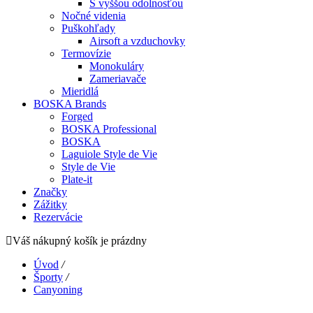
S vyššou odolnosťou
Nočné videnia
Puškohľady
Airsoft a vzduchovky
Termovízie
Monokuláry
Zameriavače
Mieridlá
BOSKA Brands
Forged
BOSKA Professional
BOSKA
Laguiole Style de Vie
Style de Vie
Plate-it
Značky
Zážitky
Rezervácie
Váš nákupný košík je prázdny
Úvod
/
Športy
/
Canyoning