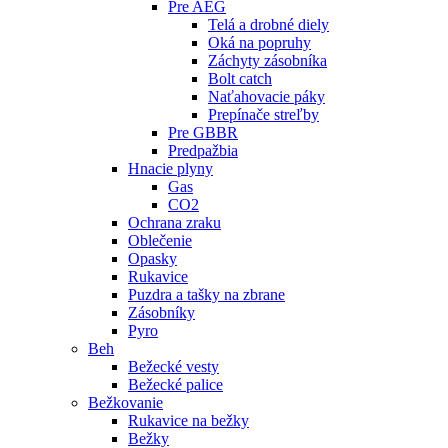
Pre AEG
Telá a drobné diely
Oká na popruhy
Záchyty zásobníka
Bolt catch
Naťahovacie páky
Prepínače streľby
Pre GBBR
Predpažbia
Hnacie plyny
Gas
CO2
Ochrana zraku
Oblečenie
Opasky
Rukavice
Puzdra a tašky na zbrane
Zásobníky
Pyro
Beh
Bežecké vesty
Bežecké palice
Bežkovanie
Rukavice na bežky
Bežky