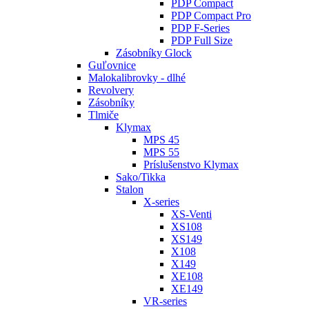
PDP Compact
PDP Compact Pro
PDP F-Series
PDP Full Size
Zásobníky Glock
Guľovnice
Malokalibrovky - dlhé
Revolvery
Zásobníky
Tlmiče
Klymax
MPS 45
MPS 55
Príslušenstvo Klymax
Sako/Tikka
Stalon
X-series
XS-Venti
XS108
XS149
X108
X149
XE108
XE149
VR-series