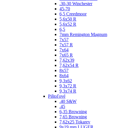
.30-30 Winchester
45-70
6,5 Creedmoor
5,6x50 R
5,6x52 R
6,5
7mm Remington Magnum
7x57
7x57 R
7x64
7x65 R
7,62x39
7,62x54 R
8x57
8x64
9,3x62
9,3x72 R
9,3x74 R
Pištoľové
.40 S&W
.45
6,35 Browning
7,65 Browning
7,62x25 Tokarev
9x19 mm LUGER