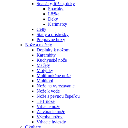
Spacáky, lôžka, deky
Spacáky
Lôžka
Deky
Karimatky
Celty
Stany a prístrešky
Prepravné boxy
Nože a mačety
Doplnky k nožom
Karambity
Kuchynské nože
Mačety
Motýliky
Multifunkčné nože
Multitool
Nože na vyrezávanie
Nože k vode
Nože s pevnou čepeľou
TFT nože
Vrhacie nože
Zatváracie nože
Výroba nožov
Vrhacie hviezdy
Okuliare