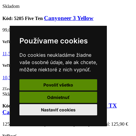
Skladom
Canyoneer 3 Yellow
Kód: 5205
Five Ten
99,00 €
Používame cookies
Veľkosť UK
11,5
Do cookies neukladáme žiadne
vaše osobné údaje, ale ak chcete,
Veľkosť
môžete niektoré z nich vypnúť.
10,5
Povoliť všetko
38%
Zľava
Skladom
Odmietnuť
Topánky La Sportiva TX
Kód: 52051
La Sportiva
Nastaviť cookies
Canyon
125,90 €
201,82 €
Najnižšia cena za posledných 30 dní: 125,90 €
Veľkosť