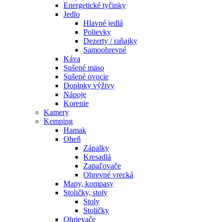
Energetické tyčinky
Jedlo
Hlavné jedlá
Polievky
Dezerty / raňajky
Samoohrevné
Káva
Sušené mäso
Sušené ovocie
Doplnky výživy
Nápoje
Korenie
Kamery
Kemping
Hamak
Oheň
Zápalky
Kresadlá
Zapaľovače
Ohrevné vrecká
Mapy, kompasy
Stoličky, stoly
Stoly
Stoličky
Ohrievače