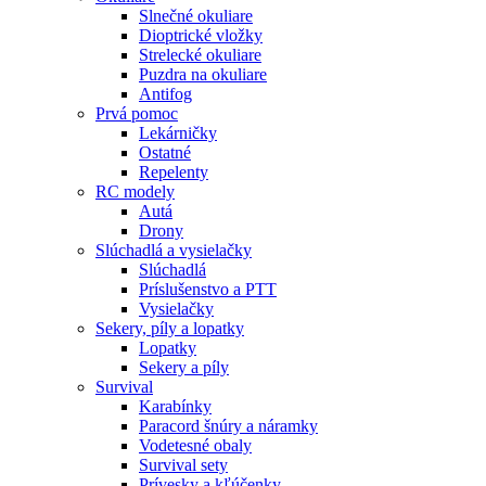
Slnečné okuliare
Dioptrické vložky
Strelecké okuliare
Puzdra na okuliare
Antifog
Prvá pomoc
Lekárničky
Ostatné
Repelenty
RC modely
Autá
Drony
Slúchadlá a vysielačky
Slúchadlá
Príslušenstvo a PTT
Vysielačky
Sekery, píly a lopatky
Lopatky
Sekery a píly
Survival
Karabínky
Paracord šnúry a náramky
Vodetesné obaly
Survival sety
Prívesky a kľúčenky