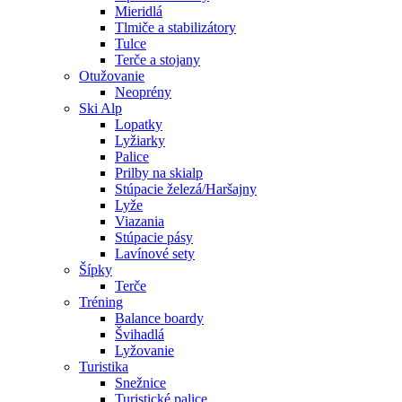
Mieridlá
Tlmiče a stabilizátory
Tulce
Terče a stojany
Otužovanie
Neoprény
Ski Alp
Lopatky
Lyžiarky
Palice
Prilby na skialp
Stúpacie železá/Haršajny
Lyže
Viazania
Stúpacie pásy
Lavínové sety
Šípky
Terče
Tréning
Balance boardy
Švihadlá
Lyžovanie
Turistika
Snežnice
Turistické palice