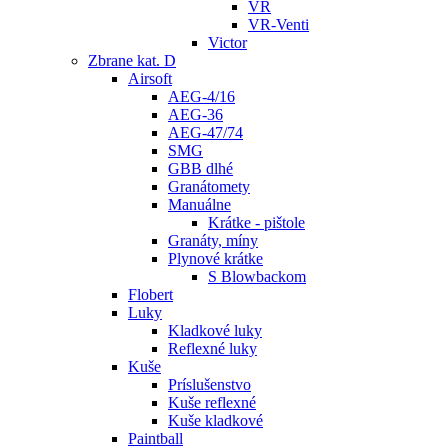
VR
VR-Venti
Victor
Zbrane kat. D
Airsoft
AEG-4/16
AEG-36
AEG-47/74
SMG
GBB dlhé
Granátomety
Manuálne
Krátke - pištole
Granáty, míny
Plynové krátke
S Blowbackom
Flobert
Luky
Kladkové luky
Reflexné luky
Kuše
Príslušenstvo
Kuše reflexné
Kuše kladkové
Paintball