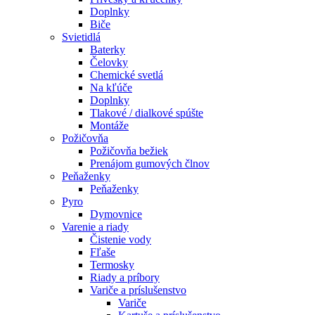
Doplnky
Biče
Svietidlá
Baterky
Čelovky
Chemické svetlá
Na kľúče
Doplnky
Tlakové / dialkové spúšte
Montáže
Požičovňa
Požičovňa bežiek
Prenájom gumových člnov
Peňaženky
Peňaženky
Pyro
Dymovnice
Varenie a riady
Čistenie vody
Fľaše
Termosky
Riady a príbory
Variče a príslušenstvo
Variče