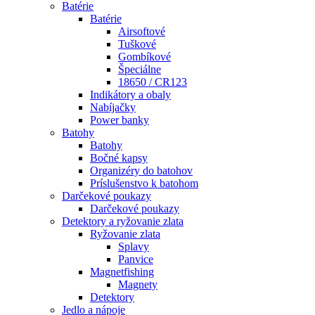
Batérie
Batérie
Airsoftové
Tuškové
Gombíkové
Špeciálne
18650 / CR123
Indikátory a obaly
Nabíjačky
Power banky
Batohy
Batohy
Bočné kapsy
Organizéry do batohov
Príslušenstvo k batohom
Darčekové poukazy
Darčekové poukazy
Detektory a ryžovanie zlata
Ryžovanie zlata
Splavy
Panvice
Magnetfishing
Magnety
Detektory
Jedlo a nápoje