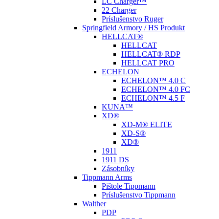
LC Charger™
22 Charger
Príslušenstvo Ruger
Springfield Armory / HS Produkt
HELLCAT®
HELLCAT
HELLCAT® RDP
HELLCAT PRO
ECHELON
ECHELON™ 4.0 C
ECHELON™ 4.0 FC
ECHELON™ 4.5 F
KUNA™
XD®
XD-M® ELITE
XD-S®
XD®
1911
1911 DS
Zásobníky
Tippmann Arms
Pištole Tippmann
Príslušenstvo Tippmann
Walther
PDP