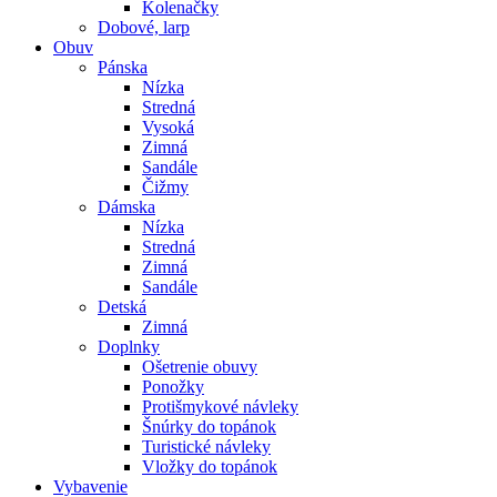
Kolenačky
Dobové, larp
Obuv
Pánska
Nízka
Stredná
Vysoká
Zimná
Sandále
Čižmy
Dámska
Nízka
Stredná
Zimná
Sandále
Detská
Zimná
Doplnky
Ošetrenie obuvy
Ponožky
Protišmykové návleky
Šnúrky do topánok
Turistické návleky
Vložky do topánok
Vybavenie