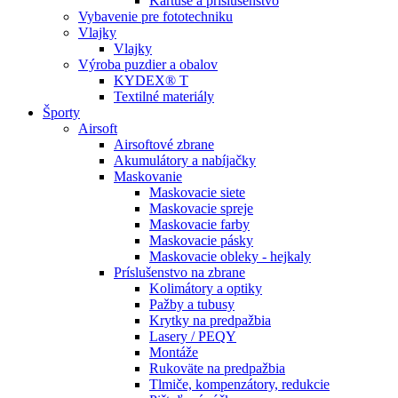
Kartuše a príslušenstvo
Vybavenie pre fototechniku
Vlajky
Vlajky
Výroba puzdier a obalov
KYDEX® T
Textilné materiály
Športy
Airsoft
Airsoftové zbrane
Akumulátory a nabíjačky
Maskovanie
Maskovacie siete
Maskovacie spreje
Maskovacie farby
Maskovacie pásky
Maskovacie obleky - hejkaly
Príslušenstvo na zbrane
Kolimátory a optiky
Pažby a tubusy
Krytky na predpažbia
Lasery / PEQY
Montáže
Rukoväte na predpažbia
Tlmiče, kompenzátory, redukcie