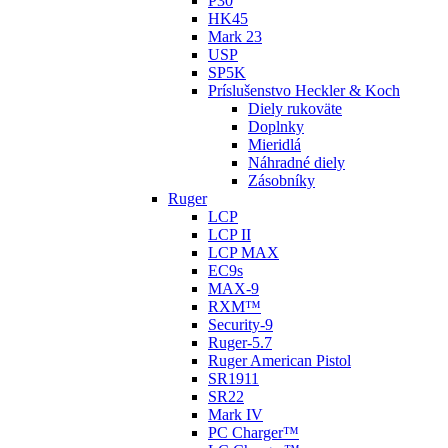
P30
HK45
Mark 23
USP
SP5K
Príslušenstvo Heckler & Koch
Diely rukoväte
Doplnky
Mieridlá
Náhradné diely
Zásobníky
Ruger
LCP
LCP II
LCP MAX
EC9s
MAX-9
RXM™
Security-9
Ruger-5.7
Ruger American Pistol
SR1911
SR22
Mark IV
PC Charger™