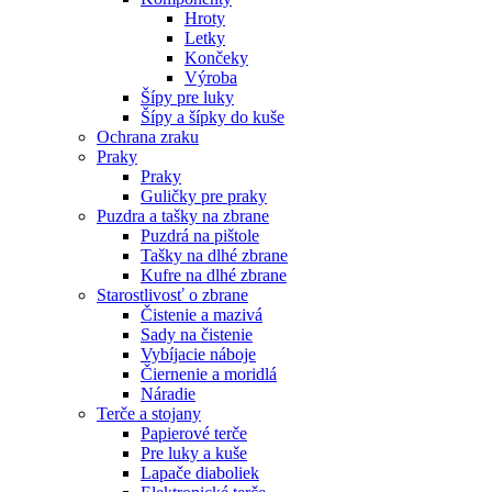
Hroty
Letky
Končeky
Výroba
Šípy pre luky
Šípy a šípky do kuše
Ochrana zraku
Praky
Praky
Guličky pre praky
Puzdra a tašky na zbrane
Puzdrá na pištole
Tašky na dlhé zbrane
Kufre na dlhé zbrane
Starostlivosť o zbrane
Čistenie a mazivá
Sady na čistenie
Vybíjacie náboje
Čiernenie a moridlá
Náradie
Terče a stojany
Papierové terče
Pre luky a kuše
Lapače diaboliek