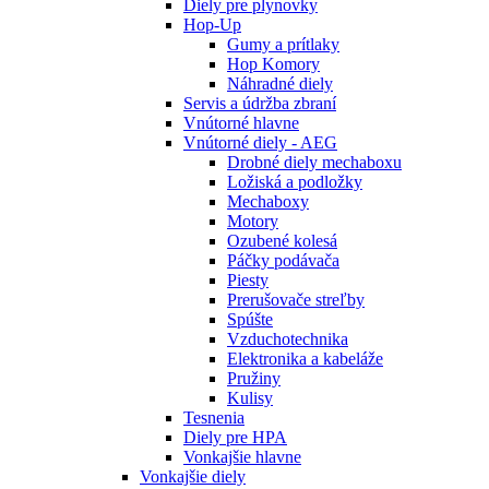
Diely pre plynovky
Hop-Up
Gumy a prítlaky
Hop Komory
Náhradné diely
Servis a údržba zbraní
Vnútorné hlavne
Vnútorné diely - AEG
Drobné diely mechaboxu
Ložiská a podložky
Mechaboxy
Motory
Ozubené kolesá
Páčky podávača
Piesty
Prerušovače streľby
Spúšte
Vzduchotechnika
Elektronika a kabeláže
Pružiny
Kulisy
Tesnenia
Diely pre HPA
Vonkajšie hlavne
Vonkajšie diely