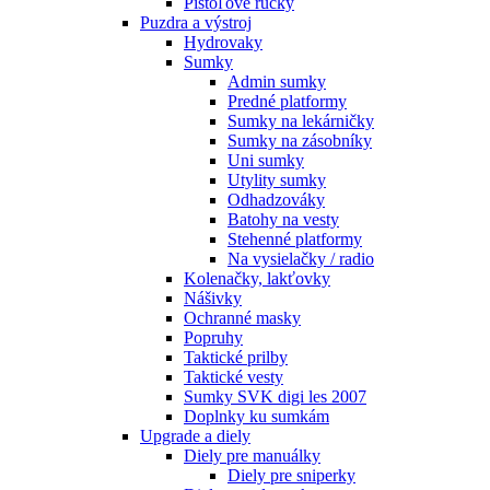
Pištoľové rúčky
Puzdra a výstroj
Hydrovaky
Sumky
Admin sumky
Predné platformy
Sumky na lekárničky
Sumky na zásobníky
Uni sumky
Utylity sumky
Odhadzováky
Batohy na vesty
Stehenné platformy
Na vysielačky / radio
Kolenačky, lakťovky
Nášivky
Ochranné masky
Popruhy
Taktické prilby
Taktické vesty
Sumky SVK digi les 2007
Doplnky ku sumkám
Upgrade a diely
Diely pre manuálky
Diely pre sniperky