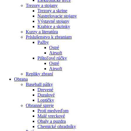
Elektronické terče
Trezory a stojany
Trezory a skrine
Nastrelovacie stojany
Výstavné stojany
Krabice a skrinky
Kurzy a literatúra
Príslušenstvo k zbraniam
Pažby
Ostré
Airsoft
Pištoľové rúčky
Ostré
Airsoft
Repliky zbraní
Obrana
Baseball pálky
Drevené
Duralové
Loptičky
Obranné spreje
Proti medveďom
Malé vreckové
Obaly a puzdra
Chemické ohradníky