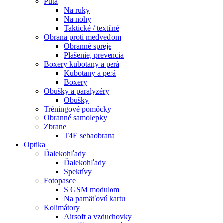
Putá
Na ruky
Na nohy
Taktické / textilné
Obrana proti medveďom
Obranné spreje
Plašenie, prevencia
Boxery kubotany a perá
Kubotany a perá
Boxery
Obušky a paralyzéry
Obušky
Tréningové pomôcky
Obranné samolepky
Zbrane
T4E sebaobrana
Optika
Ďalekohľady
Ďalekohľady
Spektívy
Fotopasce
S GSM modulom
Na pamäťovú kartu
Kolimátory
Airsoft a vzduchovky