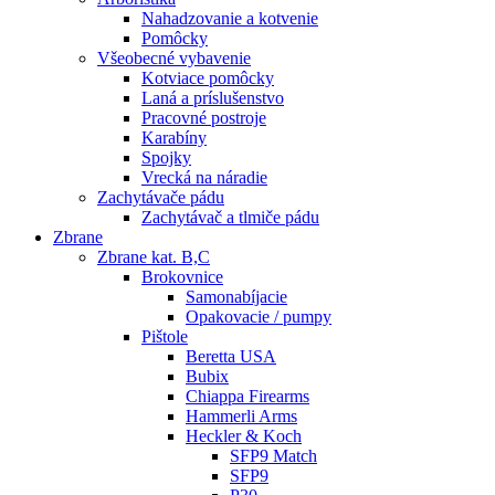
Nahadzovanie a kotvenie
Pomôcky
Všeobecné vybavenie
Kotviace pomôcky
Laná a príslušenstvo
Pracovné postroje
Karabíny
Spojky
Vrecká na náradie
Zachytávače pádu
Zachytávač a tlmiče pádu
Zbrane
Zbrane kat. B,C
Brokovnice
Samonabíjacie
Opakovacie / pumpy
Pištole
Beretta USA
Bubix
Chiappa Firearms
Hammerli Arms
Heckler & Koch
SFP9 Match
SFP9