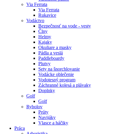
Via Ferrata
Via Ferrata
Rukavice
Vodáctvo
Bezpečnosť na vode - vesty
Člny
Helmy
Kajaky
Okuliare a masky
Pádla a veslá
Paddleboardy
Plutvy
Sety na šnorchlovanie
Vodácke oblečenie
Vodotesný program
Záchranné kolesá a plávaky
Doplnky
Golf
Golf
Rybolov
Prúty
Navijáky
Vlasce a háčiky
Práca
Arboristika