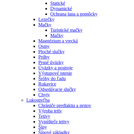
Statické
Dynamické
Ochrana lana a pomôcky
Lezečky
Mačky
Turistické mačky
Mačky
Magnézium a vrecká
Osmy
Ploché slučky
Prilby
Prsné úväzky
Úväzky a postroje
Výstupové istenie
Šróby do ľadu
Rukavice
Odsedávacie slučky
Chyty
Lukostreľba
Chrániče predlaktia a prstov
Výroba tetív
Tetivy
Vypúšteče tetivy
Šípy
Šípové základky