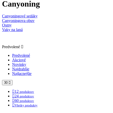
Canyoning
Canyoningové sedáky
Canyoningova obuv
Osmy
Vaky na laná
Predvolené
Predvolené
Akciové
Novinky
Najdrahšie
Najlacnejšie
30
12
produktov
24
produktov
60
produktov
Všetky produkty