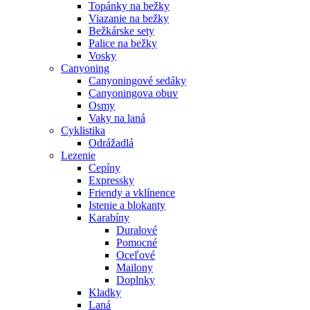
Topánky na bežky
Viazanie na bežky
Bežkárske sety
Palice na bežky
Vosky
Canyoning
Canyoningové sedáky
Canyoningova obuv
Osmy
Vaky na laná
Cyklistika
Odrážadlá
Lezenie
Cepíny
Expressky
Friendy a vklínence
Istenie a blokanty
Karabíny
Duralové
Pomocné
Oceľové
Mailony
Doplnky
Kladky
Laná