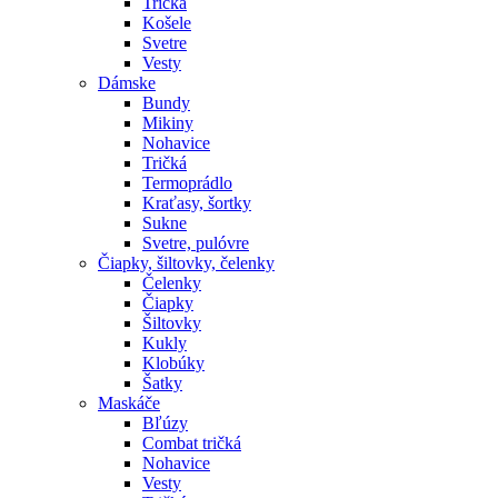
Tričká
Košele
Svetre
Vesty
Dámske
Bundy
Mikiny
Nohavice
Tričká
Termoprádlo
Kraťasy, šortky
Sukne
Svetre, pulóvre
Čiapky, šiltovky, čelenky
Čelenky
Čiapky
Šiltovky
Kukly
Klobúky
Šatky
Maskáče
Bľúzy
Combat tričká
Nohavice
Vesty