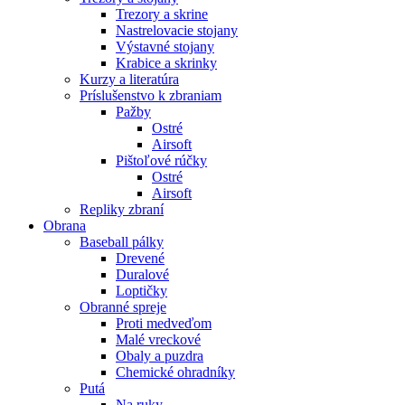
Trezory a skrine
Nastrelovacie stojany
Výstavné stojany
Krabice a skrinky
Kurzy a literatúra
Príslušenstvo k zbraniam
Pažby
Ostré
Airsoft
Pištoľové rúčky
Ostré
Airsoft
Repliky zbraní
Obrana
Baseball pálky
Drevené
Duralové
Loptičky
Obranné spreje
Proti medveďom
Malé vreckové
Obaly a puzdra
Chemické ohradníky
Putá
Na ruky