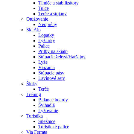
Tlmiče a stabilizátory
Tulce
Terče a stojany
Otužovanie
Neoprény
Ski Alp
Lopatky
Lyžiarky
Palice
Prilby na skialp
Stúpacie železá/Haršajny
Lyže
Viazania
Stúpacie pásy
Lavínové sety
Šípky
Terče
Tréning
Balance boardy
Švihadlá
Lyžovanie
Turistika
Snežnice
Turistické palice
Via Ferrata