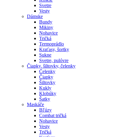
Svetre
Vesty
Dámske
Bundy
Mikiny
Nohavice
Tričká
Termoprádlo
Kraťasy, šortky
Sukne
Svetre, pulóvre
Čiapky, šiltovky, čelenky
Čelenky
Čiapky
Šiltovky
Kukly
Klobúky
Šatky
Maskáče
Bľúzy
Combat tričká
Nohavice
Vesty
Tričká