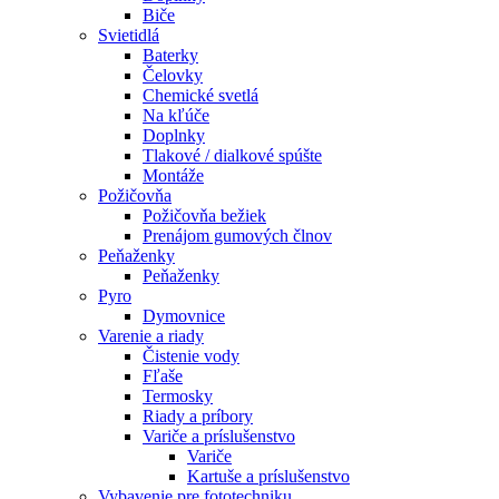
Biče
Svietidlá
Baterky
Čelovky
Chemické svetlá
Na kľúče
Doplnky
Tlakové / dialkové spúšte
Montáže
Požičovňa
Požičovňa bežiek
Prenájom gumových člnov
Peňaženky
Peňaženky
Pyro
Dymovnice
Varenie a riady
Čistenie vody
Fľaše
Termosky
Riady a príbory
Variče a príslušenstvo
Variče
Kartuše a príslušenstvo
Vybavenie pre fototechniku