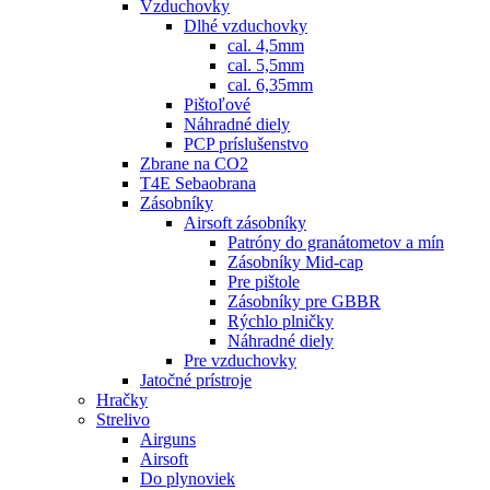
Vzduchovky
Dlhé vzduchovky
cal. 4,5mm
cal. 5,5mm
cal. 6,35mm
Pištoľové
Náhradné diely
PCP príslušenstvo
Zbrane na CO2
T4E Sebaobrana
Zásobníky
Airsoft zásobníky
Patróny do granátometov a mín
Zásobníky Mid-cap
Pre pištole
Zásobníky pre GBBR
Rýchlo plničky
Náhradné diely
Pre vzduchovky
Jatočné prístroje
Hračky
Strelivo
Airguns
Airsoft
Do plynoviek