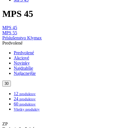
MPS 45
MPS 45
MPS 55
Príslušenstvo Klymax
Predvolené
Predvolené
Akciové
Novinky
Najdrahšie
Najlacnejšie
30
12
produktov
24
produktov
60
produktov
Všetky produkty
ZP