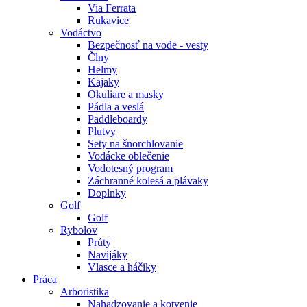
Via Ferrata
Rukavice
Vodáctvo
Bezpečnosť na vode - vesty
Člny
Helmy
Kajaky
Okuliare a masky
Pádla a veslá
Paddleboardy
Plutvy
Sety na šnorchlovanie
Vodácke oblečenie
Vodotesný program
Záchranné kolesá a plávaky
Doplnky
Golf
Golf
Rybolov
Prúty
Navijáky
Vlasce a háčiky
Práca
Arboristika
Nahadzovanie a kotvenie