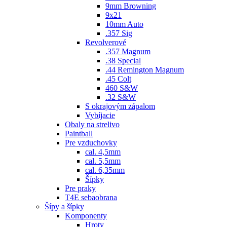
9mm Browning
9x21
10mm Auto
.357 Sig
Revolverové
.357 Magnum
.38 Special
.44 Remington Magnum
.45 Colt
460 S&W
.32 S&W
S okrajovým zápalom
Vybíjacie
Obaly na strelivo
Paintball
Pre vzduchovky
cal. 4,5mm
cal. 5,5mm
cal. 6,35mm
Šípky
Pre praky
T4E sebaobrana
Šípy a šípky
Komponenty
Hroty