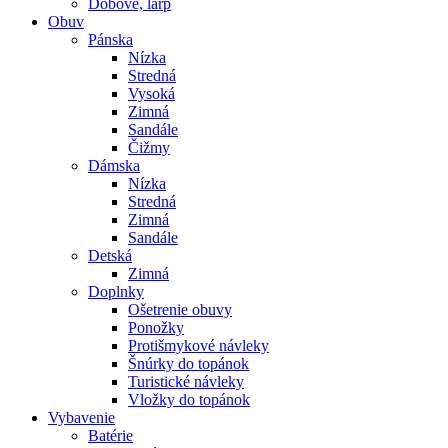
Dobové, larp
Obuv
Pánska
Nízka
Stredná
Vysoká
Zimná
Sandále
Čižmy
Dámska
Nízka
Stredná
Zimná
Sandále
Detská
Zimná
Doplnky
Ošetrenie obuvy
Ponožky
Protišmykové návleky
Šnúrky do topánok
Turistické návleky
Vložky do topánok
Vybavenie
Batérie