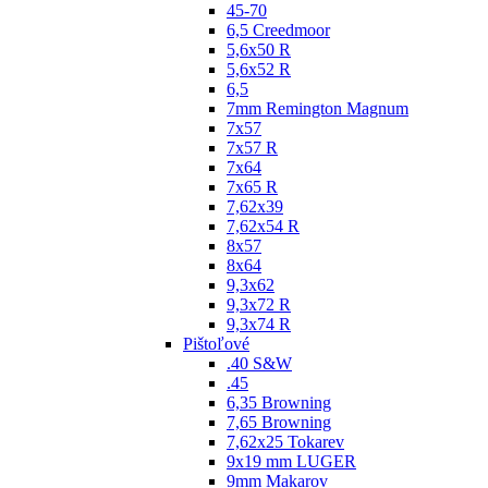
45-70
6,5 Creedmoor
5,6x50 R
5,6x52 R
6,5
7mm Remington Magnum
7x57
7x57 R
7x64
7x65 R
7,62x39
7,62x54 R
8x57
8x64
9,3x62
9,3x72 R
9,3x74 R
Pištoľové
.40 S&W
.45
6,35 Browning
7,65 Browning
7,62x25 Tokarev
9x19 mm LUGER
9mm Makarov