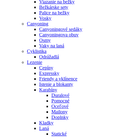
Viazanie na bežky
Bežkárske sety
Palice na bežky
Vosky
Canyoning
Canyoningové sedáky
Canyoningova obuv
Osmy
Vaky na laná
Cyklistika
Odrážadlá
Lezenie
Cepíny
Expressky
Friendy a vklínence
Istenie a blokanty
Karabíny
Duralové
Pomocné
Oceľové
Mailony
Doplnky
Kladky
Laná
Statické