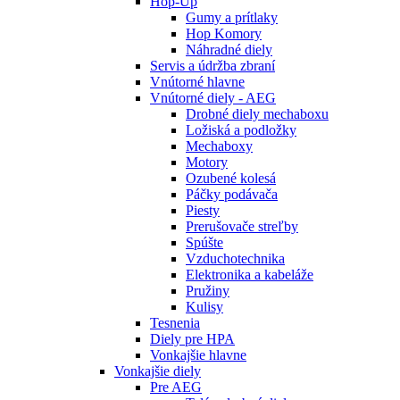
Hop-Up
Gumy a prítlaky
Hop Komory
Náhradné diely
Servis a údržba zbraní
Vnútorné hlavne
Vnútorné diely - AEG
Drobné diely mechaboxu
Ložiská a podložky
Mechaboxy
Motory
Ozubené kolesá
Páčky podávača
Piesty
Prerušovače streľby
Spúšte
Vzduchotechnika
Elektronika a kabeláže
Pružiny
Kulisy
Tesnenia
Diely pre HPA
Vonkajšie hlavne
Vonkajšie diely
Pre AEG