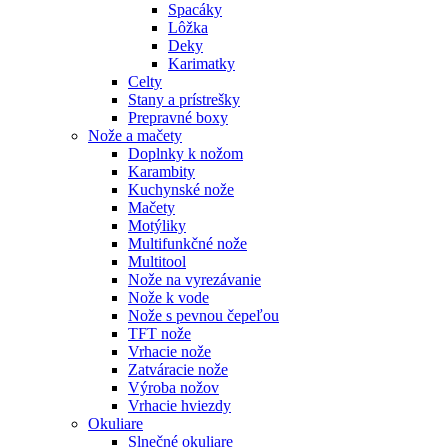
Spacáky
Lôžka
Deky
Karimatky
Celty
Stany a prístrešky
Prepravné boxy
Nože a mačety
Doplnky k nožom
Karambity
Kuchynské nože
Mačety
Motýliky
Multifunkčné nože
Multitool
Nože na vyrezávanie
Nože k vode
Nože s pevnou čepeľou
TFT nože
Vrhacie nože
Zatváracie nože
Výroba nožov
Vrhacie hviezdy
Okuliare
Slnečné okuliare