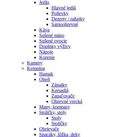
Jedlo
Hlavné jedlá
Polievky
Dezerty / raňajky
Samoohrevné
Káva
Sušené mäso
Sušené ovocie
Doplnky výživy
Nápoje
Korenie
Kamery
Kemping
Hamak
Oheň
Zápalky
Kresadlá
Zapaľovače
Ohrevné vrecká
Mapy, kompasy
Stoličky, stoly
Stoly
Stoličky
Ohrievače
Spacáky, lôžka, deky