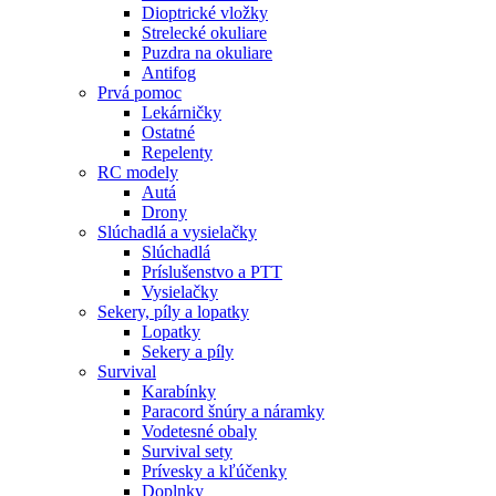
Dioptrické vložky
Strelecké okuliare
Puzdra na okuliare
Antifog
Prvá pomoc
Lekárničky
Ostatné
Repelenty
RC modely
Autá
Drony
Slúchadlá a vysielačky
Slúchadlá
Príslušenstvo a PTT
Vysielačky
Sekery, píly a lopatky
Lopatky
Sekery a píly
Survival
Karabínky
Paracord šnúry a náramky
Vodetesné obaly
Survival sety
Prívesky a kľúčenky
Doplnky