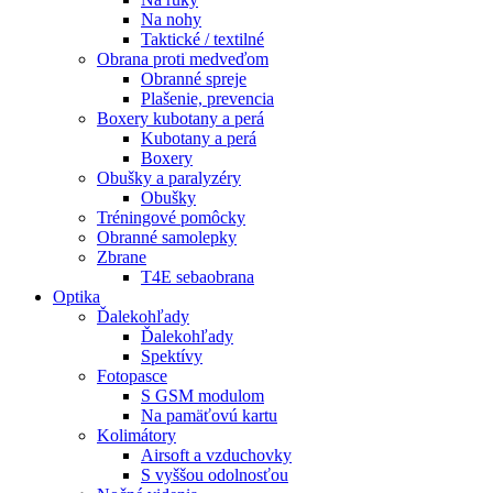
Na nohy
Taktické / textilné
Obrana proti medveďom
Obranné spreje
Plašenie, prevencia
Boxery kubotany a perá
Kubotany a perá
Boxery
Obušky a paralyzéry
Obušky
Tréningové pomôcky
Obranné samolepky
Zbrane
T4E sebaobrana
Optika
Ďalekohľady
Ďalekohľady
Spektívy
Fotopasce
S GSM modulom
Na pamäťovú kartu
Kolimátory
Airsoft a vzduchovky
S vyššou odolnosťou