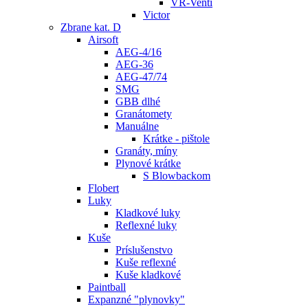
VR-Venti
Victor
Zbrane kat. D
Airsoft
AEG-4/16
AEG-36
AEG-47/74
SMG
GBB dlhé
Granátomety
Manuálne
Krátke - pištole
Granáty, míny
Plynové krátke
S Blowbackom
Flobert
Luky
Kladkové luky
Reflexné luky
Kuše
Príslušenstvo
Kuše reflexné
Kuše kladkové
Paintball
Expanzné "plynovky"