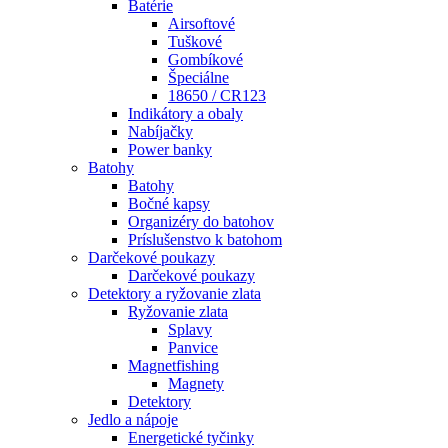
Batérie
Airsoftové
Tuškové
Gombíkové
Špeciálne
18650 / CR123
Indikátory a obaly
Nabíjačky
Power banky
Batohy
Batohy
Bočné kapsy
Organizéry do batohov
Príslušenstvo k batohom
Darčekové poukazy
Darčekové poukazy
Detektory a ryžovanie zlata
Ryžovanie zlata
Splavy
Panvice
Magnetfishing
Magnety
Detektory
Jedlo a nápoje
Energetické tyčinky