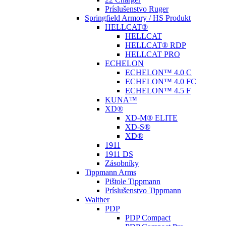
Príslušenstvo Ruger
Springfield Armory / HS Produkt
HELLCAT®
HELLCAT
HELLCAT® RDP
HELLCAT PRO
ECHELON
ECHELON™ 4.0 C
ECHELON™ 4.0 FC
ECHELON™ 4.5 F
KUNA™
XD®
XD-M® ELITE
XD-S®
XD®
1911
1911 DS
Zásobníky
Tippmann Arms
Pištole Tippmann
Príslušenstvo Tippmann
Walther
PDP
PDP Compact