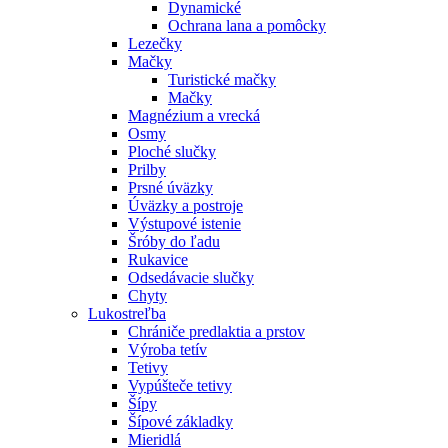
Dynamické
Ochrana lana a pomôcky
Lezečky
Mačky
Turistické mačky
Mačky
Magnézium a vrecká
Osmy
Ploché slučky
Prilby
Prsné úväzky
Úväzky a postroje
Výstupové istenie
Šróby do ľadu
Rukavice
Odsedávacie slučky
Chyty
Lukostreľba
Chrániče predlaktia a prstov
Výroba tetív
Tetivy
Vypúšteče tetivy
Šípy
Šípové základky
Mieridlá