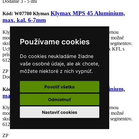
Dodanie 3 - 5 dní
Klymax MPS 45 Aluminium,
Kód: W07780
Klymax
max. kal. 6-7mm
Klymax MPS 45 zaujme kompaktným dizajnom, výbornou
modularitou a veľmi dobrou redukciou hluku. Tlmič je možné
Používame cookies
skrátiť alebo predĺžiť odobratím/pridaním jednotlivých segmentov.
Uchytenie sa realizuje pomocou úsťovej brzdy Klymax KFL s
príslušným závitom.
Do cookies neukladáme žiadne
612,55 €
vaše osobné údaje, ale ak chcete,
môžete niektoré z nich vypnúť.
ZP
Dodanie 3 - 5 dní
Povoliť všetko
Klymax MPS 45 Aluminium,
Kód: W07779
Klymax
max. kal. 6mm
Odmietnuť
Klymax MPS 45 zaujme kompaktným dizajnom, výbornou
Nastaviť cookies
modularitou a veľmi dobrou redukciou hluku. Tlmič je možné
skrátiť alebo predĺžiť odobratím/pridaním jednotlivých segmentov.
612,55 €
ZP