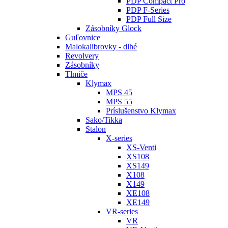
PDP Compact Pro
PDP F-Series
PDP Full Size
Zásobníky Glock
Guľovnice
Malokalibrovky - dlhé
Revolvery
Zásobníky
Tlmiče
Klymax
MPS 45
MPS 55
Príslušenstvo Klymax
Sako/Tikka
Stalon
X-series
XS-Venti
XS108
XS149
X108
X149
XE108
XE149
VR-series
VR