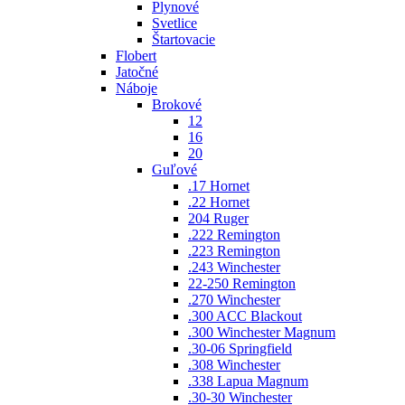
Plynové
Svetlice
Štartovacie
Flobert
Jatočné
Náboje
Brokové
12
16
20
Guľové
.17 Hornet
.22 Hornet
204 Ruger
.222 Remington
.223 Remington
.243 Winchester
22-250 Remington
.270 Winchester
.300 ACC Blackout
.300 Winchester Magnum
.30-06 Springfield
.308 Winchester
.338 Lapua Magnum
.30-30 Winchester