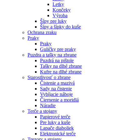
Letky
Končeky
Výroba
Šípy pre luky
Šípy a šípky do kuše
Ochrana zraku
Praky
Praky
Guličky pre praky
Puzdra a tašky na zbrane
Puzdrá na pištole
Tašky na dlhé zbrane
Kufre na dlhé zbrane
Starostlivosť o zbrane
Čistenie a mazivá
Sady na čistenie
Vybíjacie náboje
Čiernenie a moridlá
Náradie
Terče a stojany
Papierové terče
Pre luky a kuše
Lapače diaboliek
Elektronické terče
Trezory a stojany