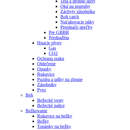
Telá a drobné diely
Oká na popruhy
Záchyty zásobníka
Bolt catch
Naťahovacie páky
Prepínače streľby
Pre GBBR
Predpažbia
Hnacie plyny
Gas
CO2
Ochrana zraku
Oblečenie
Opasky
Rukavice
Puzdra a tašky na zbrane
Zásobníky
Pyro
Beh
Bežecké vesty
Bežecké palice
Bežkovanie
Rukavice na bežky
Bežky
Topánky na bežky