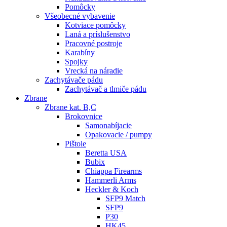
Pomôcky
Všeobecné vybavenie
Kotviace pomôcky
Laná a príslušenstvo
Pracovné postroje
Karabíny
Spojky
Vrecká na náradie
Zachytávače pádu
Zachytávač a tlmiče pádu
Zbrane
Zbrane kat. B,C
Brokovnice
Samonabíjacie
Opakovacie / pumpy
Pištole
Beretta USA
Bubix
Chiappa Firearms
Hammerli Arms
Heckler & Koch
SFP9 Match
SFP9
P30
HK45