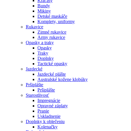
Kraťasy
Bundy
Mikiny
Detské maskáče
Komplety, uniformy
Rukavice
Zimné rukavice
Army rukavice
Opasky a traky
Opasky
Traky
Doplnky
Tactické opasky
Jazdecké
Jazdecké plášte
Australské kožene klobúky
Pršiplášte
Pršiplášte
Starostlivosť
Impregnácie
Opravné záplaty
Pranie
Uskladnenie
Doplnky k oblečeniu
Kolenačky