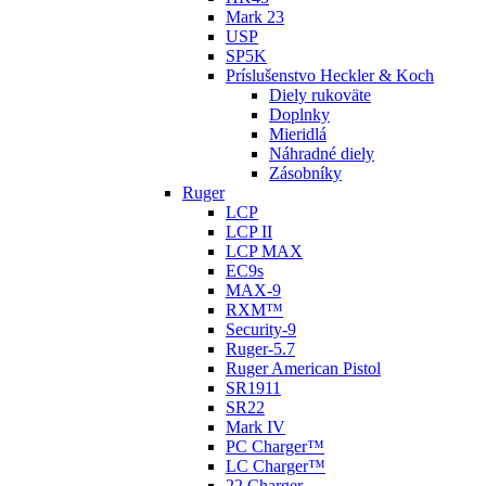
Mark 23
USP
SP5K
Príslušenstvo Heckler & Koch
Diely rukoväte
Doplnky
Mieridlá
Náhradné diely
Zásobníky
Ruger
LCP
LCP II
LCP MAX
EC9s
MAX-9
RXM™
Security-9
Ruger-5.7
Ruger American Pistol
SR1911
SR22
Mark IV
PC Charger™
LC Charger™
22 Charger