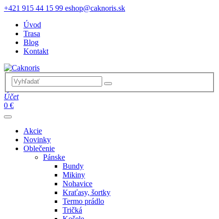
+421 915 44 15 99
eshop@caknoris.sk
Úvod
Trasa
Blog
Kontakt
Účet
0 €
Akcie
Novinky
Oblečenie
Pánske
Bundy
Mikiny
Nohavice
Kraťasy, šortky
Termo prádlo
Tričká
Košele