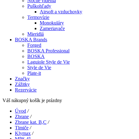
Nočné videnia
Puškohľady
Airsoft a vzduchovky
Termovízie
Monokuláry
Zameriavače
Mieridlá
BOSKA Brands
Forged
BOSKA Professional
BOSKA
Laguiole Style de Vie
Style de Vie
Plate-it
Značky
Zážitky
Rezervácie
Váš nákupný košík je prázdny
Úvod
/
Zbrane
/
Zbrane kat. B,C
/
Tlmiče
/
Klymax
/
MPS 45