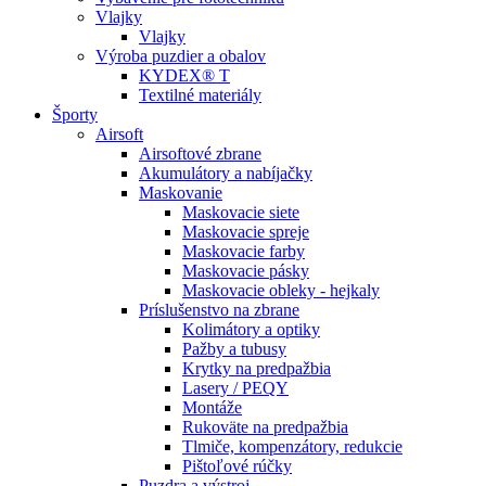
Vlajky
Vlajky
Výroba puzdier a obalov
KYDEX® T
Textilné materiály
Športy
Airsoft
Airsoftové zbrane
Akumulátory a nabíjačky
Maskovanie
Maskovacie siete
Maskovacie spreje
Maskovacie farby
Maskovacie pásky
Maskovacie obleky - hejkaly
Príslušenstvo na zbrane
Kolimátory a optiky
Pažby a tubusy
Krytky na predpažbia
Lasery / PEQY
Montáže
Rukoväte na predpažbia
Tlmiče, kompenzátory, redukcie
Pištoľové rúčky
Puzdra a výstroj