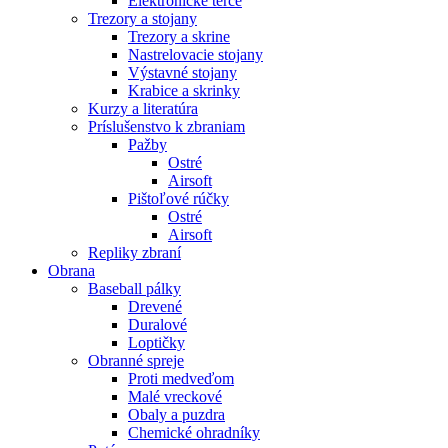
Elektronické terče
Trezory a stojany
Trezory a skrine
Nastrelovacie stojany
Výstavné stojany
Krabice a skrinky
Kurzy a literatúra
Príslušenstvo k zbraniam
Pažby
Ostré
Airsoft
Pištoľové rúčky
Ostré
Airsoft
Repliky zbraní
Obrana
Baseball pálky
Drevené
Duralové
Loptičky
Obranné spreje
Proti medveďom
Malé vreckové
Obaly a puzdra
Chemické ohradníky