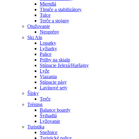
Mieridlá
Tlmiče a stabilizátory
Tulce
Terče a stojany
Otužovanie
Neoprény
Ski Alp
Lopatky
Lyžiarky
Palice
Prilby na skialp
Stúpacie železá/Haršajny
Lyže
Viazania
Stúpacie pásy
Lavínové sety
Šípky
Terče
Tréning
Balance boardy
Švihadlá
Lyžovanie
Turistika
Snežnice
Turistické palice