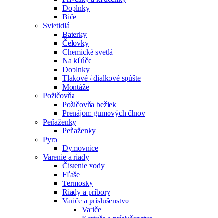
Doplnky
Biče
Svietidlá
Baterky
Čelovky
Chemické svetlá
Na kľúče
Doplnky
Tlakové / dialkové spúšte
Montáže
Požičovňa
Požičovňa bežiek
Prenájom gumových člnov
Peňaženky
Peňaženky
Pyro
Dymovnice
Varenie a riady
Čistenie vody
Fľaše
Termosky
Riady a príbory
Variče a príslušenstvo
Variče