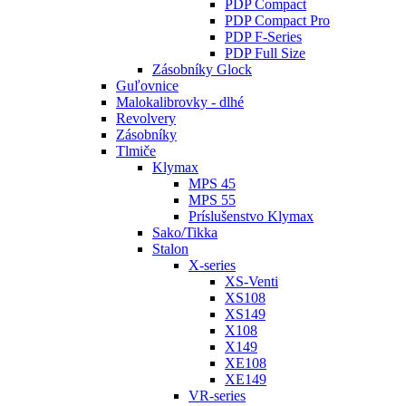
PDP Compact
PDP Compact Pro
PDP F-Series
PDP Full Size
Zásobníky Glock
Guľovnice
Malokalibrovky - dlhé
Revolvery
Zásobníky
Tlmiče
Klymax
MPS 45
MPS 55
Príslušenstvo Klymax
Sako/Tikka
Stalon
X-series
XS-Venti
XS108
XS149
X108
X149
XE108
XE149
VR-series