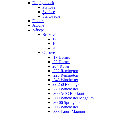
Do plynoviek
Plynové
Svetlice
Štartovacie
Flobert
Jatočné
Náboje
Brokové
12
16
20
Guľové
.17 Hornet
.22 Hornet
204 Ruger
.222 Remington
.223 Remington
.243 Winchester
22-250 Remington
.270 Winchester
.300 ACC Blackout
.300 Winchester Magnum
.30-06 Springfield
.308 Winchester
.338 Lapua Magnum