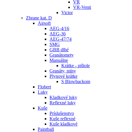
VR
VR-Venti
Victor
Zbrane kat. D
Airsoft
AEG-4/16
AEG-36
AEG-47/74
SMG
GBB dlhé
Granátomety
Manuálne
Krátke - pištole
Granáty, míny
Plynové krátke
S Blowbackom
Flobert
Luky
Kladkové luky
Reflexné luky
Kuše
Príslušenstvo
Kuše reflexné
Kuše kladkové
Paintball