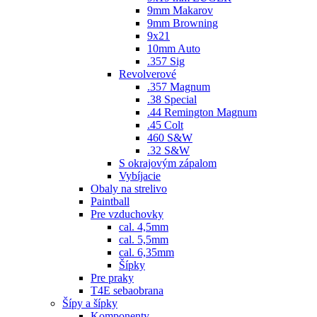
9mm Makarov
9mm Browning
9x21
10mm Auto
.357 Sig
Revolverové
.357 Magnum
.38 Special
.44 Remington Magnum
.45 Colt
460 S&W
.32 S&W
S okrajovým zápalom
Vybíjacie
Obaly na strelivo
Paintball
Pre vzduchovky
cal. 4,5mm
cal. 5,5mm
cal. 6,35mm
Šípky
Pre praky
T4E sebaobrana
Šípy a šípky
Komponenty