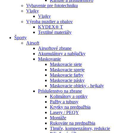
Kartuše a príslušenstvo
Vybavenie pre fototechniku
Vlajky
Vlajky
Výroba puzdier a obalov
KYDEX® T
Textilné materiály
Športy
Airsoft
Airsoftové zbrane
Akumulátory a nabíjačky
Maskovanie
Maskovacie siete
Maskovacie spreje
Maskovacie farby
Maskovacie pásky
Maskovacie obleky - hejkaly
Príslušenstvo na zbrane
Kolimátory a optiky
Pažby a tubusy
Krytky na predpažbia
Lasery / PEQY
Montáže
Rukoväte na predpažbia
Tlmiče, kompenzátory, redukcie