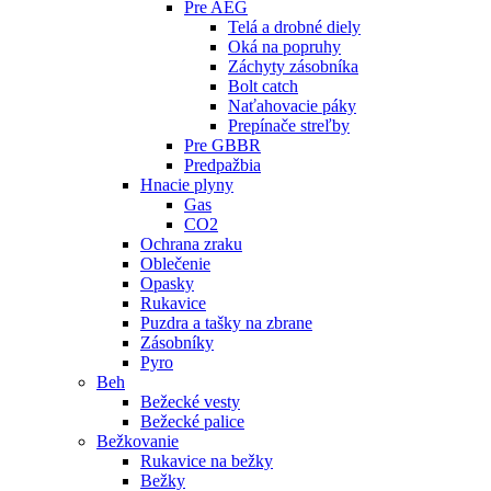
Pre AEG
Telá a drobné diely
Oká na popruhy
Záchyty zásobníka
Bolt catch
Naťahovacie páky
Prepínače streľby
Pre GBBR
Predpažbia
Hnacie plyny
Gas
CO2
Ochrana zraku
Oblečenie
Opasky
Rukavice
Puzdra a tašky na zbrane
Zásobníky
Pyro
Beh
Bežecké vesty
Bežecké palice
Bežkovanie
Rukavice na bežky
Bežky