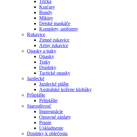
Tričká
Kraťasy
Bundy
Mikiny
Detské maskáče
Komplety, uniformy
Rukavice
Zimné rukavice
Army rukavice
Opasky a traky
Opasky
Traky
Doplnky
Tactické opasky
Jazdecké
Jazdecké plášte
Australské kožene klobúky
Pršiplášte
Pršiplášte
Starostlivosť
Impregnácie
Opravné záplaty
Pranie
Uskladnenie
Doplnky k oblečeniu