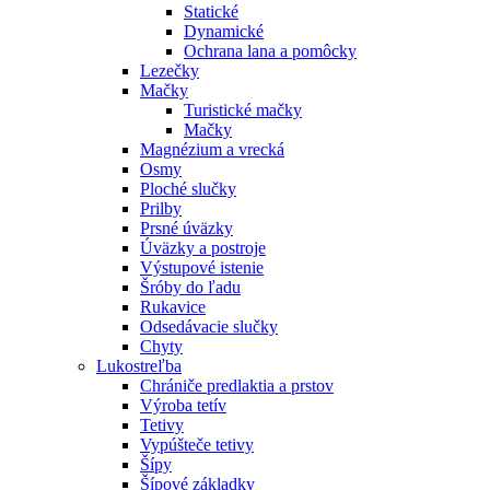
Statické
Dynamické
Ochrana lana a pomôcky
Lezečky
Mačky
Turistické mačky
Mačky
Magnézium a vrecká
Osmy
Ploché slučky
Prilby
Prsné úväzky
Úväzky a postroje
Výstupové istenie
Šróby do ľadu
Rukavice
Odsedávacie slučky
Chyty
Lukostreľba
Chrániče predlaktia a prstov
Výroba tetív
Tetivy
Vypúšteče tetivy
Šípy
Šípové základky