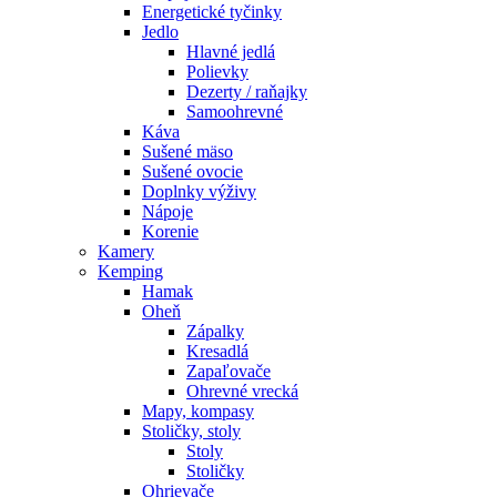
Energetické tyčinky
Jedlo
Hlavné jedlá
Polievky
Dezerty / raňajky
Samoohrevné
Káva
Sušené mäso
Sušené ovocie
Doplnky výživy
Nápoje
Korenie
Kamery
Kemping
Hamak
Oheň
Zápalky
Kresadlá
Zapaľovače
Ohrevné vrecká
Mapy, kompasy
Stoličky, stoly
Stoly
Stoličky
Ohrievače