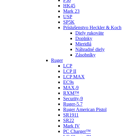
P30
HK45
Mark 23
USP
SP5K
Príslušenstvo Heckler & Koch
Diely rukoväte
Doplnky
Mieridlá
Náhradné diely
Zásobníky
Ruger
LCP
LCP II
LCP MAX
EC9s
MAX-9
RXM™
Security-9
Ruger-5.7
Ruger American Pistol
SR1911
SR22
Mark IV
PC Charger™