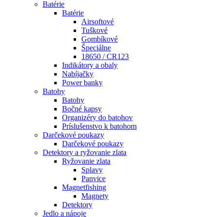
Batérie
Batérie
Airsoftové
Tuškové
Gombíkové
Špeciálne
18650 / CR123
Indikátory a obaly
Nabíjačky
Power banky
Batohy
Batohy
Bočné kapsy
Organizéry do batohov
Príslušenstvo k batohom
Darčekové poukazy
Darčekové poukazy
Detektory a ryžovanie zlata
Ryžovanie zlata
Splavy
Panvice
Magnetfishing
Magnety
Detektory
Jedlo a nápoje