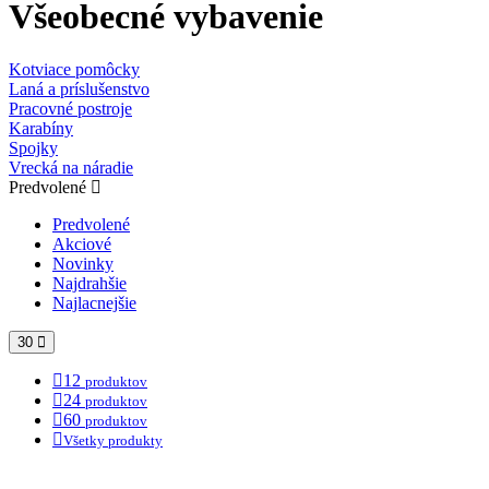
Všeobecné vybavenie
Kotviace pomôcky
Laná a príslušenstvo
Pracovné postroje
Karabíny
Spojky
Vrecká na náradie
Predvolené
Predvolené
Akciové
Novinky
Najdrahšie
Najlacnejšie
30
12
produktov
24
produktov
60
produktov
Všetky produkty