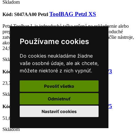
Skladom
ToolBAG Petzl XS
Kód: S047AA00
Petzl
Petzl Toolbag L je jednoduchá taška určená na uskladnenie alebo
prepravu pracovného vybavenia. Klipy umožňujú jednoduché
zatváranie počas prepravy. Veľkosť L je vhodná pre väčšie nástroje,
Používame cookies
ako sú kladivá alebo laná.
24,90 €
Do cookies neukladáme žiadne
Skladom
vaše osobné údaje, ale ak chcete,
môžete niektoré z nich vypnúť.
Kotviaca doska 1/3
Kód: ZWA001
Rock Empire
23,70 €
Povoliť všetko
Skladom
Odmietnuť
Kotviaca doska 3/5
Kód: ZWA018
Rock Empire
Nastaviť cookies
51,65 €
Skladom