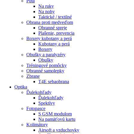
Putá
Na ruky
Na nohy
Taktické / textilné
Obrana proti medveďom
Obranné spreje
Plašenie, prevencia
Boxery kubotany a perá
Kubotany a perá
Boxery
Obušky a paralyzéry
Obušky
Tréningové pomôcky
Obranné samolepky
Zbrane
T4E sebaobrana
Optika
Ďalekohľady
Ďalekohľady
Spektívy
Fotopasce
S GSM modulom
Na pamäťovú kartu
Kolimátory
Airsoft a vzduchovky