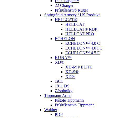
LC Charger™
22 Charger
Príslušenstvo Ruger
Springfield Armory / HS Produkt
HELLCAT®
HELLCAT
HELLCAT® RDP
HELLCAT PRO
ECHELON
ECHELON™ 4.0 C
ECHELON™ 4.0 FC
ECHELON™ 4.5 F
KUNA™
XD®
XD-M® ELITE
XD-S®
XD®
1911
1911 DS
Zásobníky
Tippmann Arms
Pištole Tippmann
Príslušenstvo Tippmann
Walther
PDP