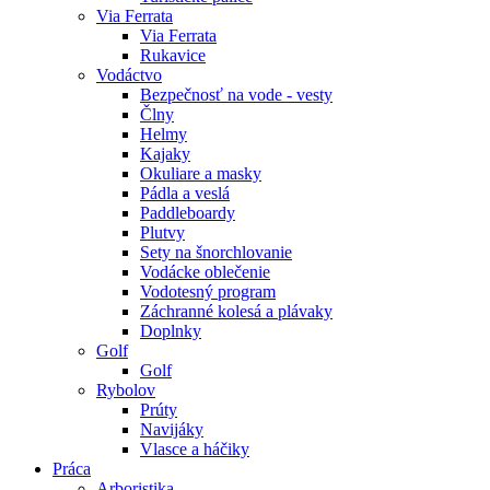
Via Ferrata
Via Ferrata
Rukavice
Vodáctvo
Bezpečnosť na vode - vesty
Člny
Helmy
Kajaky
Okuliare a masky
Pádla a veslá
Paddleboardy
Plutvy
Sety na šnorchlovanie
Vodácke oblečenie
Vodotesný program
Záchranné kolesá a plávaky
Doplnky
Golf
Golf
Rybolov
Prúty
Navijáky
Vlasce a háčiky
Práca
Arboristika