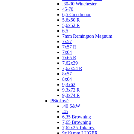
.30-30 Winchester
45-70
6,5 Creedmoor
5,6x50 R
5,6x52 R
6,5
7mm Remington Magnum
7x57
7x57 R
7x64
7x65 R
7,62x39
7,62x54 R
8x57
8x64
9,3x62
9,3x72 R
9,3x74 R
Pištoľové
.40 S&W
.45
6,35 Browning
7,65 Browning
7,62x25 Tokarev
9x19 mm LUGER