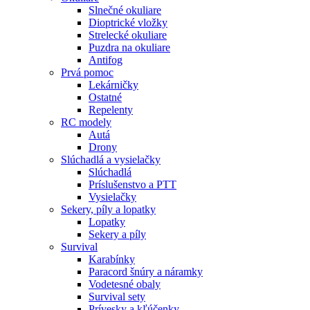
Slnečné okuliare
Dioptrické vložky
Strelecké okuliare
Puzdra na okuliare
Antifog
Prvá pomoc
Lekárničky
Ostatné
Repelenty
RC modely
Autá
Drony
Slúchadlá a vysielačky
Slúchadlá
Príslušenstvo a PTT
Vysielačky
Sekery, píly a lopatky
Lopatky
Sekery a píly
Survival
Karabínky
Paracord šnúry a náramky
Vodetesné obaly
Survival sety
Prívesky a kľúčenky