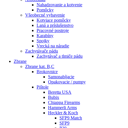
Nahadzovanie a kotvenie
Pomôcky
Všeobecné vybavenie
Kotviace pomôcky
Laná a príslušenstvo
Pracovné postroje
Karabíny
Spojky
Vrecká na náradie
Zachytávače pádu
Zachytávač a tlmiče pádu
Zbrane
Zbrane kat. B,C
Brokovnice
Samonabíjacie
Opakovacie / pumpy
Pištole
Beretta USA
Bubix
Chiappa Firearms
Hammerli Arms
Heckler & Koch
SFP9 Match
SFP9