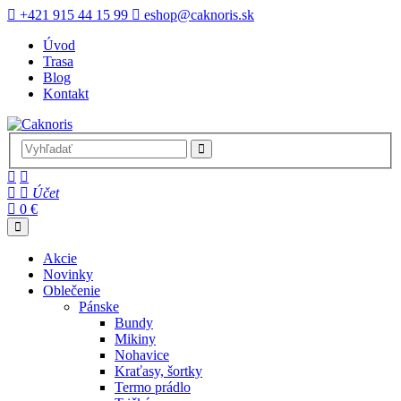
+421 915 44 15 99
eshop@caknoris.sk
Úvod
Trasa
Blog
Kontakt
Účet
0 €
Akcie
Novinky
Oblečenie
Pánske
Bundy
Mikiny
Nohavice
Kraťasy, šortky
Termo prádlo