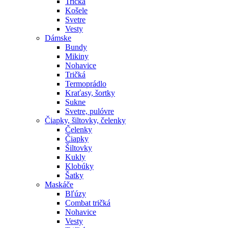
Tričká
Košele
Svetre
Vesty
Dámske
Bundy
Mikiny
Nohavice
Tričká
Termoprádlo
Kraťasy, šortky
Sukne
Svetre, pulóvre
Čiapky, šiltovky, čelenky
Čelenky
Čiapky
Šiltovky
Kukly
Klobúky
Šatky
Maskáče
Bľúzy
Combat tričká
Nohavice
Vesty