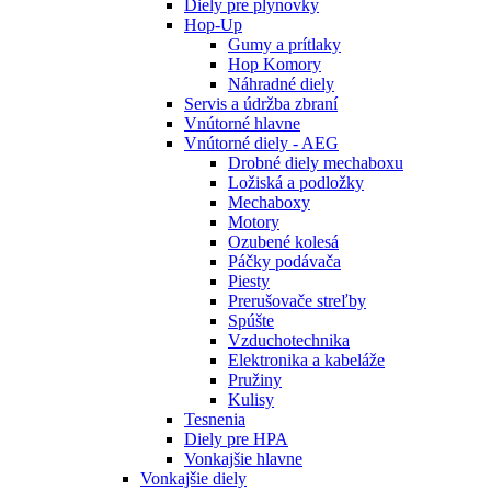
Diely pre plynovky
Hop-Up
Gumy a prítlaky
Hop Komory
Náhradné diely
Servis a údržba zbraní
Vnútorné hlavne
Vnútorné diely - AEG
Drobné diely mechaboxu
Ložiská a podložky
Mechaboxy
Motory
Ozubené kolesá
Páčky podávača
Piesty
Prerušovače streľby
Spúšte
Vzduchotechnika
Elektronika a kabeláže
Pružiny
Kulisy
Tesnenia
Diely pre HPA
Vonkajšie hlavne
Vonkajšie diely