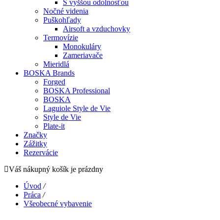
S vyššou odolnosťou
Nočné videnia
Puškohľady
Airsoft a vzduchovky
Termovízie
Monokuláry
Zameriavače
Mieridlá
BOSKA Brands
Forged
BOSKA Professional
BOSKA
Laguiole Style de Vie
Style de Vie
Plate-it
Značky
Zážitky
Rezervácie
Váš nákupný košík je prázdny
Úvod
/
Práca
/
Všeobecné vybavenie