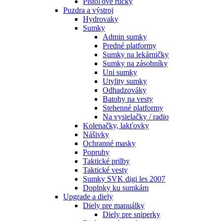
Pištoľové rúčky
Puzdra a výstroj
Hydrovaky
Sumky
Admin sumky
Predné platformy
Sumky na lekárničky
Sumky na zásobníky
Uni sumky
Utylity sumky
Odhadzováky
Batohy na vesty
Stehenné platformy
Na vysielačky / radio
Kolenačky, lakťovky
Nášivky
Ochranné masky
Popruhy
Taktické prilby
Taktické vesty
Sumky SVK digi les 2007
Doplnky ku sumkám
Upgrade a diely
Diely pre manuálky
Diely pre sniperky