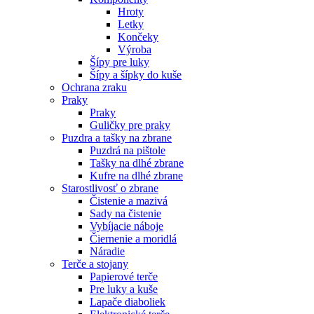
Hroty
Letky
Končeky
Výroba
Šípy pre luky
Šípy a šípky do kuše
Ochrana zraku
Praky
Praky
Guličky pre praky
Puzdra a tašky na zbrane
Puzdrá na pištole
Tašky na dlhé zbrane
Kufre na dlhé zbrane
Starostlivosť o zbrane
Čistenie a mazivá
Sady na čistenie
Vybíjacie náboje
Čiernenie a moridlá
Náradie
Terče a stojany
Papierové terče
Pre luky a kuše
Lapače diaboliek