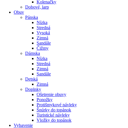
Kolenačky
Dobové, larp
Obuv
Pánska
Nízka
Stredná
Vysoká
Zimná
Sandále
Čižmy
Dámska
Nízka
Stredná
Zimná
Sandále
Detská
Zimná
Doplnky
Ošetrenie obuvy
Ponožky
Protišmykové návleky
Šnúrky do topánok
Turistické návleky
Vložky do topánok
Vybavenie