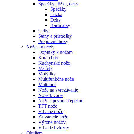
Spacáky, lôžka, deky
Spacáky
Lôžka
Deky
Karimatky
Celty
Stany a prístrešky
Prepravné boxy
Nože a mačety
Doplnky k nožom
Karambity
Kuchynské nože
Mačety
Motýliky
Multifunkčné nože
Multitool
Nože na vyrezávanie
Nože k vode
Nože s pevnou čepeľou
TFT nože
Vrhacie nože
Zatváracie nože
Výroba nožov
Vrhacie hviezdy
Okuliare