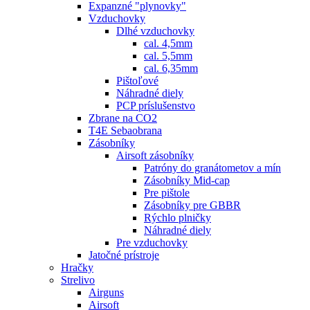
Expanzné "plynovky"
Vzduchovky
Dlhé vzduchovky
cal. 4,5mm
cal. 5,5mm
cal. 6,35mm
Pištoľové
Náhradné diely
PCP príslušenstvo
Zbrane na CO2
T4E Sebaobrana
Zásobníky
Airsoft zásobníky
Patróny do granátometov a mín
Zásobníky Mid-cap
Pre pištole
Zásobníky pre GBBR
Rýchlo plničky
Náhradné diely
Pre vzduchovky
Jatočné prístroje
Hračky
Strelivo
Airguns
Airsoft