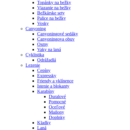
Topánky na bežky
Viazanie na bežky
Bežkárske sety
Palice na bežky
Vosky
Canyoning
Canyoningové sedáky
Canyoningova obuv
Osmy
Vaky na laná
Cyklistika
Odrážadlá
Lezenie
Cepíny
Expressky
Friendy a vklínence
Istenie a blokanty
Karabíny
Duralové
Pomocné
Oceľové
Mailony
Doplnky
Kladky
Laná