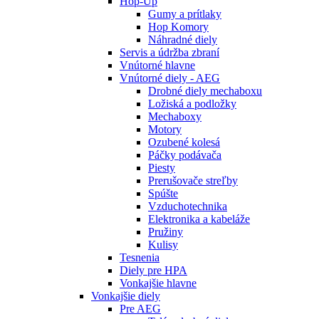
Hop-Up
Gumy a prítlaky
Hop Komory
Náhradné diely
Servis a údržba zbraní
Vnútorné hlavne
Vnútorné diely - AEG
Drobné diely mechaboxu
Ložiská a podložky
Mechaboxy
Motory
Ozubené kolesá
Páčky podávača
Piesty
Prerušovače streľby
Spúšte
Vzduchotechnika
Elektronika a kabeláže
Pružiny
Kulisy
Tesnenia
Diely pre HPA
Vonkajšie hlavne
Vonkajšie diely
Pre AEG