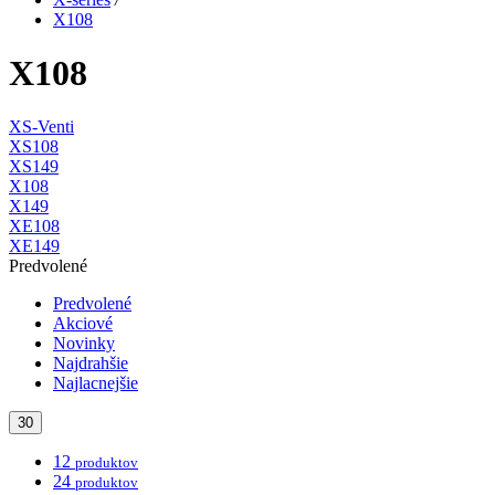
X108
X108
XS-Venti
XS108
XS149
X108
X149
XE108
XE149
Predvolené
Predvolené
Akciové
Novinky
Najdrahšie
Najlacnejšie
30
12
produktov
24
produktov