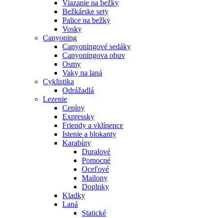
Viazanie na bežky
Bežkárske sety
Palice na bežky
Vosky
Canyoning
Canyoningové sedáky
Canyoningova obuv
Osmy
Vaky na laná
Cyklistika
Odrážadlá
Lezenie
Cepíny
Expressky
Friendy a vklínence
Istenie a blokanty
Karabíny
Duralové
Pomocné
Oceľové
Mailony
Doplnky
Kladky
Laná
Statické