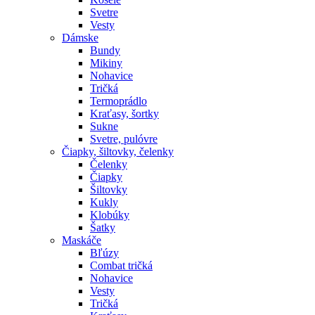
Svetre
Vesty
Dámske
Bundy
Mikiny
Nohavice
Tričká
Termoprádlo
Kraťasy, šortky
Sukne
Svetre, pulóvre
Čiapky, šiltovky, čelenky
Čelenky
Čiapky
Šiltovky
Kukly
Klobúky
Šatky
Maskáče
Bľúzy
Combat tričká
Nohavice
Vesty
Tričká