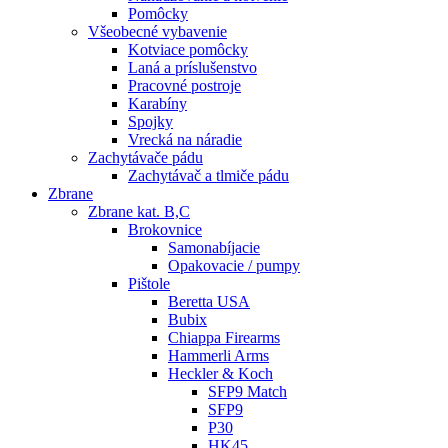
Pomôcky
Všeobecné vybavenie
Kotviace pomôcky
Laná a príslušenstvo
Pracovné postroje
Karabíny
Spojky
Vrecká na náradie
Zachytávače pádu
Zachytávač a tlmiče pádu
Zbrane
Zbrane kat. B,C
Brokovnice
Samonabíjacie
Opakovacie / pumpy
Pištole
Beretta USA
Bubix
Chiappa Firearms
Hammerli Arms
Heckler & Koch
SFP9 Match
SFP9
P30
HK45