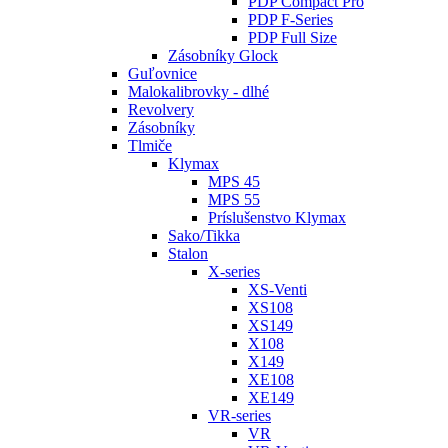
PDP Compact Pro
PDP F-Series
PDP Full Size
Zásobníky Glock
Guľovnice
Malokalibrovky - dlhé
Revolvery
Zásobníky
Tlmiče
Klymax
MPS 45
MPS 55
Príslušenstvo Klymax
Sako/Tikka
Stalon
X-series
XS-Venti
XS108
XS149
X108
X149
XE108
XE149
VR-series
VR