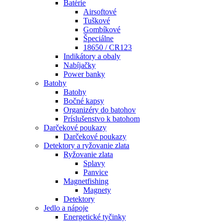
Batérie
Airsoftové
Tuškové
Gombíkové
Špeciálne
18650 / CR123
Indikátory a obaly
Nabíjačky
Power banky
Batohy
Batohy
Bočné kapsy
Organizéry do batohov
Príslušenstvo k batohom
Darčekové poukazy
Darčekové poukazy
Detektory a ryžovanie zlata
Ryžovanie zlata
Splavy
Panvice
Magnetfishing
Magnety
Detektory
Jedlo a nápoje
Energetické tyčinky