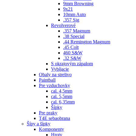
9mm Browning
9x21
10mm Auto
.357 Sig
Revolverové
.357 Magnum
.38 Special
.44 Remington Magnum
.45 Colt
460 S&W
.32 S&W
S okrajovým zápalom
Vybíjacie
Obaly na strelivo
Paintball
Pre vzduchovky
cal. 4,5mm
cal. 5,5mm
cal. 6,35mm
Šípky
Pre praky
T4E sebaobrana
Šípy a šípky
Komponenty
Hroty