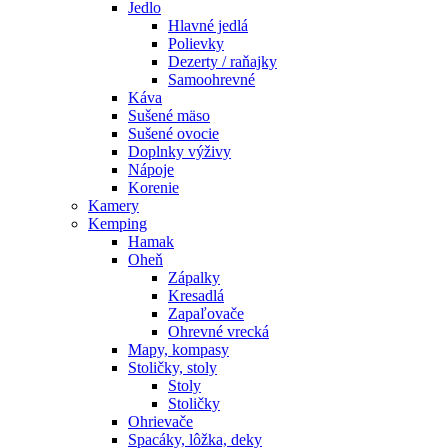
Jedlo
Hlavné jedlá
Polievky
Dezerty / raňajky
Samoohrevné
Káva
Sušené mäso
Sušené ovocie
Doplnky výživy
Nápoje
Korenie
Kamery
Kemping
Hamak
Oheň
Zápalky
Kresadlá
Zapaľovače
Ohrevné vrecká
Mapy, kompasy
Stoličky, stoly
Stoly
Stoličky
Ohrievače
Spacáky, lôžka, deky