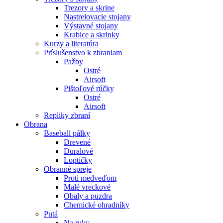
Trezory a skrine
Nastrelovacie stojany
Výstavné stojany
Krabice a skrinky
Kurzy a literatúra
Príslušenstvo k zbraniam
Pažby
Ostré
Airsoft
Pištoľové rúčky
Ostré
Airsoft
Repliky zbraní
Obrana
Baseball pálky
Drevené
Duralové
Loptičky
Obranné spreje
Proti medveďom
Malé vreckové
Obaly a puzdra
Chemické ohradníky
Putá
Na ruky