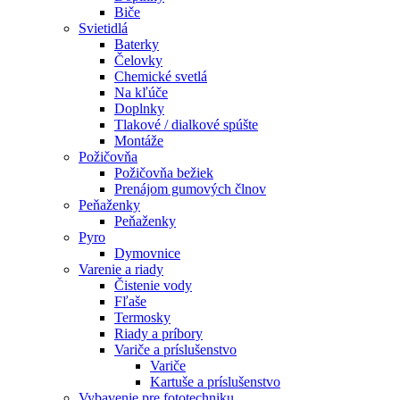
Biče
Svietidlá
Baterky
Čelovky
Chemické svetlá
Na kľúče
Doplnky
Tlakové / dialkové spúšte
Montáže
Požičovňa
Požičovňa bežiek
Prenájom gumových člnov
Peňaženky
Peňaženky
Pyro
Dymovnice
Varenie a riady
Čistenie vody
Fľaše
Termosky
Riady a príbory
Variče a príslušenstvo
Variče
Kartuše a príslušenstvo
Vybavenie pre fototechniku