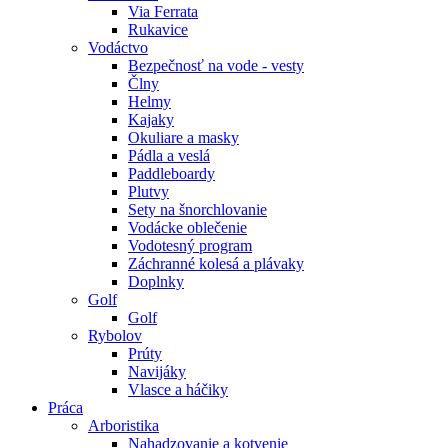
Via Ferrata
Rukavice
Vodáctvo
Bezpečnosť na vode - vesty
Člny
Helmy
Kajaky
Okuliare a masky
Pádla a veslá
Paddleboardy
Plutvy
Sety na šnorchlovanie
Vodácke oblečenie
Vodotesný program
Záchranné kolesá a plávaky
Doplnky
Golf
Golf
Rybolov
Prúty
Navijáky
Vlasce a háčiky
Práca
Arboristika
Nahadzovanie a kotvenie