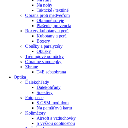
Na nohy
Taktické / textilné
Obrana proti medveďom
Obranné spreje
Plašenie, prevencia
Boxery kubotany a perá
Kubotany a perá
Boxery
Obušky a paralyzéry
Obušky
Tréningové pomôcky
Obranné samolepky
Zbrane
T4E sebaobrana
Optika
Ďalekohľady
Ďalekohľady
Spektívy
Fotopasce
S GSM modulom
Na pamäťovú kartu
Kolimátory
Airsoft a vzduchovky
S vyššou odolnosťou