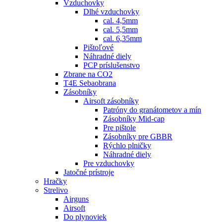
Vzduchovky
Dlhé vzduchovky
cal. 4,5mm
cal. 5,5mm
cal. 6,35mm
Pištoľové
Náhradné diely
PCP príslušenstvo
Zbrane na CO2
T4E Sebaobrana
Zásobníky
Airsoft zásobníky
Patróny do granátometov a mín
Zásobníky Mid-cap
Pre pištole
Zásobníky pre GBBR
Rýchlo plničky
Náhradné diely
Pre vzduchovky
Jatočné prístroje
Hračky
Strelivo
Airguns
Airsoft
Do plynoviek