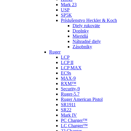
Mark 23
USP
SP5K
Príslušenstvo Heckler & Koch
Diely rukoväte
Doplnky
Mieridlá
Náhradné diely
Zásobníky
Ruger
LCP
LCP II
LCP MAX
EC9s
MAX-9
RXM™
Security-9
Ruger-5.7
Ruger American Pistol
SR1911
SR22
Mark IV
PC Charger™
LC Charger™
22 Charger