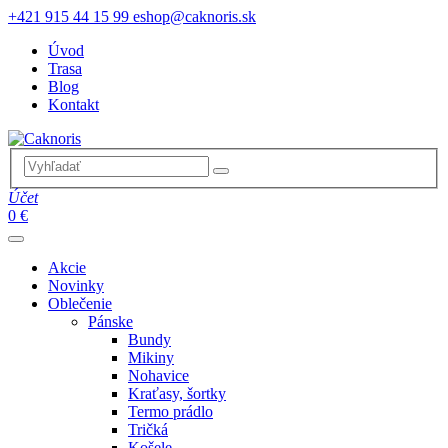
+421 915 44 15 99
eshop@caknoris.sk
Úvod
Trasa
Blog
Kontakt
Účet
0 €
Akcie
Novinky
Oblečenie
Pánske
Bundy
Mikiny
Nohavice
Kraťasy, šortky
Termo prádlo
Tričká
Košele