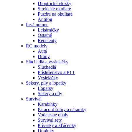
Dioptrické vložky
Strelecké okuliare
Puzdra na okuliare
Antifog
Prvá pomoc
Lekárničky
Ostatné
Repelenty
RC modely
Autá
Drony
Slúchadlá a vysielačky
Slúchadlá
Príslušenstvo a PTT
Vysielačky
Sekery, píly a lopatky
Lopatky
Sekery a píly
Survival
Karabínky
Paracord šnúry a náramky
Vodetesné obaly
Survival sety
Prívesky a kľúčenky
Doplnky