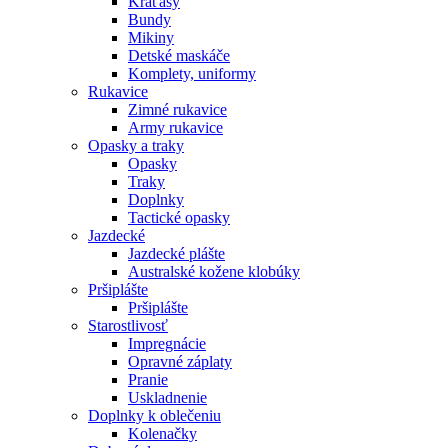
Kraťasy
Bundy
Mikiny
Detské maskáče
Komplety, uniformy
Rukavice
Zimné rukavice
Army rukavice
Opasky a traky
Opasky
Traky
Doplnky
Tactické opasky
Jazdecké
Jazdecké plášte
Australské kožene klobúky
Pršiplášte
Pršiplášte
Starostlivosť
Impregnácie
Opravné záplaty
Pranie
Uskladnenie
Doplnky k oblečeniu
Kolenačky