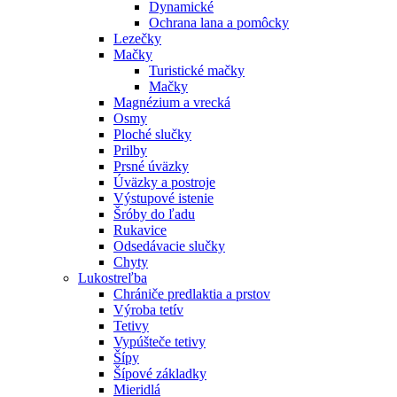
Dynamické
Ochrana lana a pomôcky
Lezečky
Mačky
Turistické mačky
Mačky
Magnézium a vrecká
Osmy
Ploché slučky
Prilby
Prsné úväzky
Úväzky a postroje
Výstupové istenie
Šróby do ľadu
Rukavice
Odsedávacie slučky
Chyty
Lukostreľba
Chrániče predlaktia a prstov
Výroba tetív
Tetivy
Vypúšteče tetivy
Šípy
Šípové základky
Mieridlá