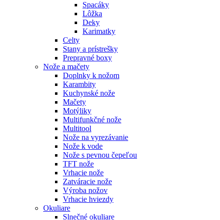
Spacáky
Lôžka
Deky
Karimatky
Celty
Stany a prístrešky
Prepravné boxy
Nože a mačety
Doplnky k nožom
Karambity
Kuchynské nože
Mačety
Motýliky
Multifunkčné nože
Multitool
Nože na vyrezávanie
Nože k vode
Nože s pevnou čepeľou
TFT nože
Vrhacie nože
Zatváracie nože
Výroba nožov
Vrhacie hviezdy
Okuliare
Slnečné okuliare