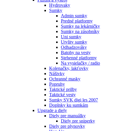
Hydrovaky
Sumky
Admin sumky
Predné platformy
Sumky na lekárničky
Sumky na zásobníky
Uni sumky
Utylity sumky
Odhadzováky
Batohy na vesty
Stehenné platformy
Na vysielačky / radio
Kolenačky, lakťovky
Nášivky
Ochranné masky
Popruhy
Taktické prilby
Taktické vesty
Sumky SVK digi les 2007
Doplnky ku sumkám
Upgrade a diely
Diely pre manuálky
Diely pre sniperky
Diely pre plynovky