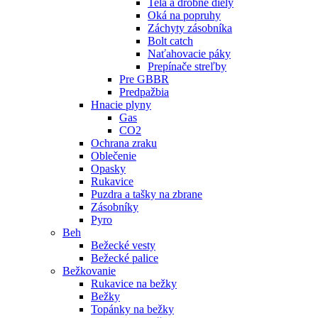
Telá a drobné diely
Oká na popruhy
Záchyty zásobníka
Bolt catch
Naťahovacie páky
Prepínače streľby
Pre GBBR
Predpažbia
Hnacie plyny
Gas
CO2
Ochrana zraku
Oblečenie
Opasky
Rukavice
Puzdra a tašky na zbrane
Zásobníky
Pyro
Beh
Bežecké vesty
Bežecké palice
Bežkovanie
Rukavice na bežky
Bežky
Topánky na bežky