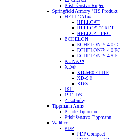
Príslušenstvo Ruger
Springfield Armory / HS Produkt
HELLCAT®
HELLCAT
HELLCAT® RDP
HELLCAT PRO
ECHELON
ECHELON™ 4.0 C
ECHELON™ 4.0 FC
ECHELON™ 4.5 F
KUNA™
XD®
XD-M® ELITE
XD-S®
XD®
1911
1911 DS
Zásobníky
Tippmann Arms
Pištole Tippmann
Príslušenstvo Tippmann
Walther
PDP
PDP Compact