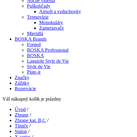
Nočné videnia
Puškohľady
Airsoft a vzduchovky
Termovízie
Monokuláry
Zameriavače
Mieridlá
BOSKA Brands
Forged
BOSKA Professional
BOSKA
Laguiole Style de Vie
Style de Vie
Plate-it
Značky
Zážitky
Rezervácie
Váš nákupný košík je prázdny
Úvod
/
Zbrane
/
Zbrane kat. B,C
/
Tlmiče
/
Stalon
/
X-series
/