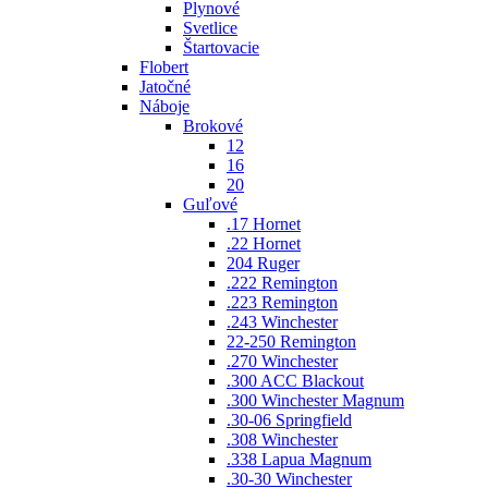
Plynové
Svetlice
Štartovacie
Flobert
Jatočné
Náboje
Brokové
12
16
20
Guľové
.17 Hornet
.22 Hornet
204 Ruger
.222 Remington
.223 Remington
.243 Winchester
22-250 Remington
.270 Winchester
.300 ACC Blackout
.300 Winchester Magnum
.30-06 Springfield
.308 Winchester
.338 Lapua Magnum
.30-30 Winchester