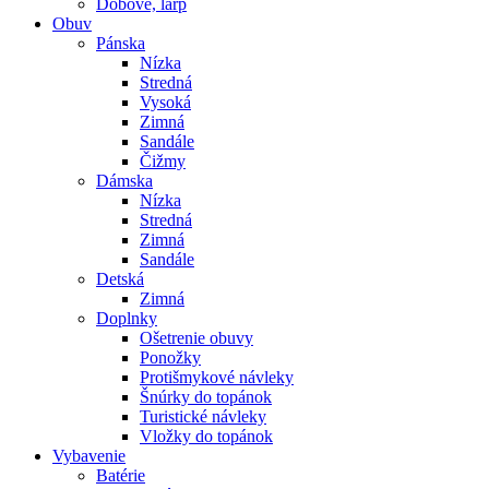
Dobové, larp
Obuv
Pánska
Nízka
Stredná
Vysoká
Zimná
Sandále
Čižmy
Dámska
Nízka
Stredná
Zimná
Sandále
Detská
Zimná
Doplnky
Ošetrenie obuvy
Ponožky
Protišmykové návleky
Šnúrky do topánok
Turistické návleky
Vložky do topánok
Vybavenie
Batérie