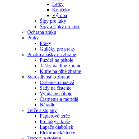
Letky
Končeky
Výroba
Šípy pre luky
Šípy a šípky do kuše
Ochrana zraku
Praky
Praky
Guličky pre praky
Puzdra a tašky na zbrane
Puzdrá na pištole
Tašky na dlhé zbrane
Kufre na dlhé zbrane
Starostlivosť o zbrane
Čistenie a mazivá
Sady na čistenie
Vybíjacie náboje
Čiernenie a moridlá
Náradie
Terče a stojany
Papierové terče
Pre luky a kuše
Lapače diaboliek
Elektronické terče
Trezory a stojany