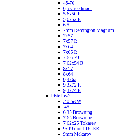
45-70
6,5 Creedmoor
5,6x50 R
5,6x52 R
6,5
7mm Remington Magnum
7x57
7x57 R
7x64
7x65 R
7,62x39
7,62x54 R
8x57
8x64
9,3x62
9,3x72 R
9,3x74 R
Pištoľové
.40 S&W
.45
6,35 Browning
7,65 Browning
7,62x25 Tokarev
9x19 mm LUGER
9mm Makarov