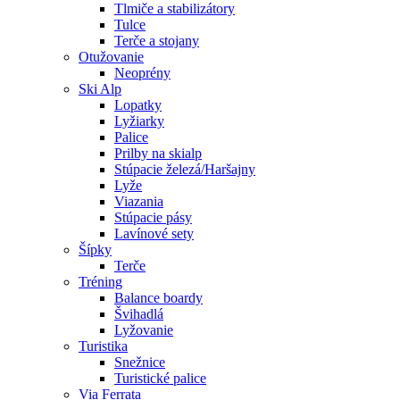
Tlmiče a stabilizátory
Tulce
Terče a stojany
Otužovanie
Neoprény
Ski Alp
Lopatky
Lyžiarky
Palice
Prilby na skialp
Stúpacie železá/Haršajny
Lyže
Viazania
Stúpacie pásy
Lavínové sety
Šípky
Terče
Tréning
Balance boardy
Švihadlá
Lyžovanie
Turistika
Snežnice
Turistické palice
Via Ferrata