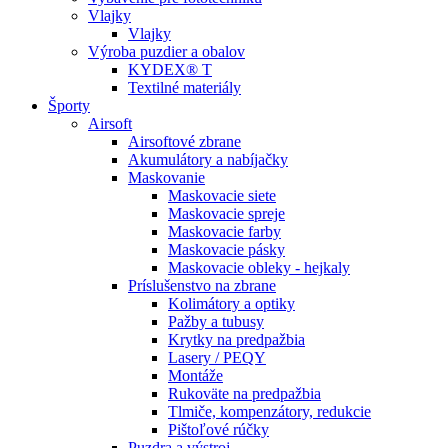
Vlajky
Vlajky
Výroba puzdier a obalov
KYDEX® T
Textilné materiály
Športy
Airsoft
Airsoftové zbrane
Akumulátory a nabíjačky
Maskovanie
Maskovacie siete
Maskovacie spreje
Maskovacie farby
Maskovacie pásky
Maskovacie obleky - hejkaly
Príslušenstvo na zbrane
Kolimátory a optiky
Pažby a tubusy
Krytky na predpažbia
Lasery / PEQY
Montáže
Rukoväte na predpažbia
Tlmiče, kompenzátory, redukcie
Pištoľové rúčky
Puzdra a výstroj