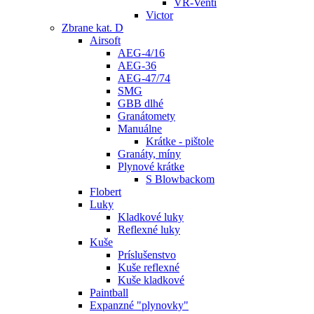
VR-Venti
Victor
Zbrane kat. D
Airsoft
AEG-4/16
AEG-36
AEG-47/74
SMG
GBB dlhé
Granátomety
Manuálne
Krátke - pištole
Granáty, míny
Plynové krátke
S Blowbackom
Flobert
Luky
Kladkové luky
Reflexné luky
Kuše
Príslušenstvo
Kuše reflexné
Kuše kladkové
Paintball
Expanzné "plynovky"