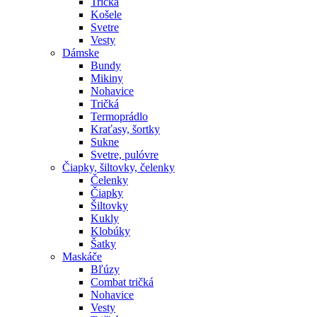
Tričká
Košele
Svetre
Vesty
Dámske
Bundy
Mikiny
Nohavice
Tričká
Termoprádlo
Kraťasy, šortky
Sukne
Svetre, pulóvre
Čiapky, šiltovky, čelenky
Čelenky
Čiapky
Šiltovky
Kukly
Klobúky
Šatky
Maskáče
Bľúzy
Combat tričká
Nohavice
Vesty