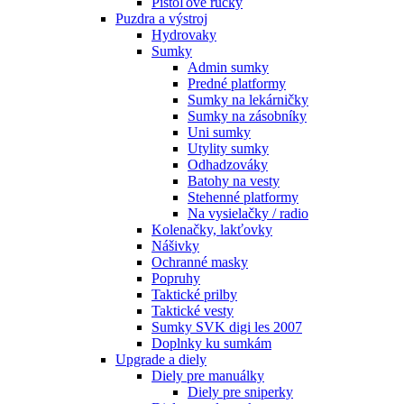
Pištoľové rúčky
Puzdra a výstroj
Hydrovaky
Sumky
Admin sumky
Predné platformy
Sumky na lekárničky
Sumky na zásobníky
Uni sumky
Utylity sumky
Odhadzováky
Batohy na vesty
Stehenné platformy
Na vysielačky / radio
Kolenačky, lakťovky
Nášivky
Ochranné masky
Popruhy
Taktické prilby
Taktické vesty
Sumky SVK digi les 2007
Doplnky ku sumkám
Upgrade a diely
Diely pre manuálky
Diely pre sniperky