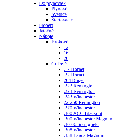
Do plynoviek
Plynové
Svetlice
Štartovacie
Flobert
Jatočné
Náboje
Brokové
12
16
20
Guľové
.17 Hornet
.22 Hornet
204 Ruger
.222 Remington
.223 Remington
.243 Winchester
22-250 Remington
.270 Winchester
.300 ACC Blackout
.300 Winchester Magnum
.30-06 Springfield
.308 Winchester
.338 Lapua Magnum