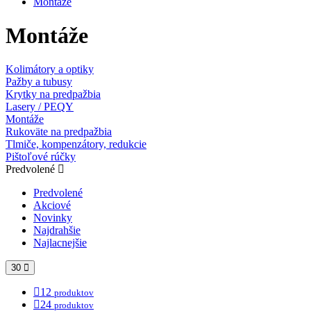
Montáže
Montáže
Kolimátory a optiky
Pažby a tubusy
Krytky na predpažbia
Lasery / PEQY
Montáže
Rukoväte na predpažbia
Tlmiče, kompenzátory, redukcie
Pištoľové rúčky
Predvolené
Predvolené
Akciové
Novinky
Najdrahšie
Najlacnejšie
30
12
produktov
24
produktov