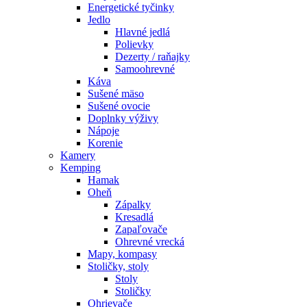
Energetické tyčinky
Jedlo
Hlavné jedlá
Polievky
Dezerty / raňajky
Samoohrevné
Káva
Sušené mäso
Sušené ovocie
Doplnky výživy
Nápoje
Korenie
Kamery
Kemping
Hamak
Oheň
Zápalky
Kresadlá
Zapaľovače
Ohrevné vrecká
Mapy, kompasy
Stoličky, stoly
Stoly
Stoličky
Ohrievače