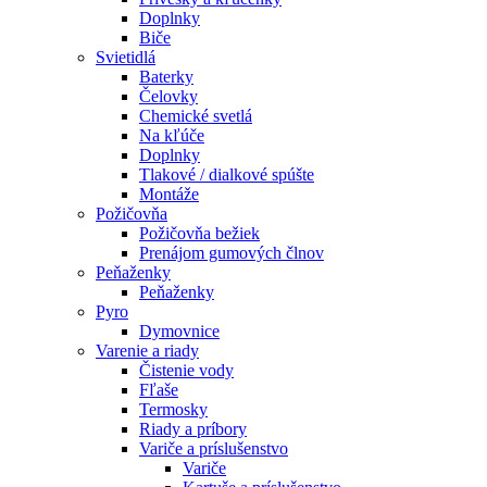
Doplnky
Biče
Svietidlá
Baterky
Čelovky
Chemické svetlá
Na kľúče
Doplnky
Tlakové / dialkové spúšte
Montáže
Požičovňa
Požičovňa bežiek
Prenájom gumových člnov
Peňaženky
Peňaženky
Pyro
Dymovnice
Varenie a riady
Čistenie vody
Fľaše
Termosky
Riady a príbory
Variče a príslušenstvo
Variče