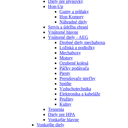
Diely pre plynovky
Hop-Up
Gumy a prítlaky
Hop Komory
Náhradné diely
Servis a údržba zbraní
Vnútorné hlavne
Vnútorné diely - AEG
Drobné diely mechaboxu
Ložiská a podložky
Mechaboxy
Motory
Ozubené kolesá
Páčky podávača
Piesty
Prerušovače streľby
Spúšte
Vzduchotechnika
Elektronika a kabeláže
Pružiny
Kulisy
Tesnenia
Diely pre HPA
Vonkajšie hlavne
Vonkajšie diely