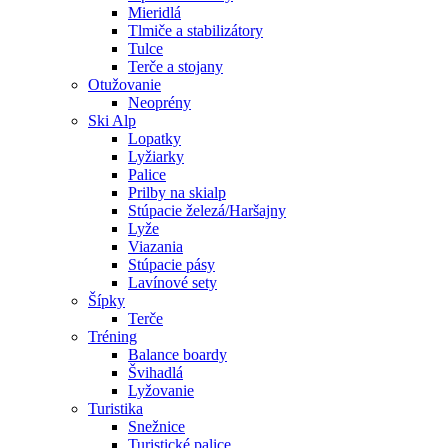
Mieridlá
Tlmiče a stabilizátory
Tulce
Terče a stojany
Otužovanie
Neoprény
Ski Alp
Lopatky
Lyžiarky
Palice
Prilby na skialp
Stúpacie železá/Haršajny
Lyže
Viazania
Stúpacie pásy
Lavínové sety
Šípky
Terče
Tréning
Balance boardy
Švihadlá
Lyžovanie
Turistika
Snežnice
Turistické palice