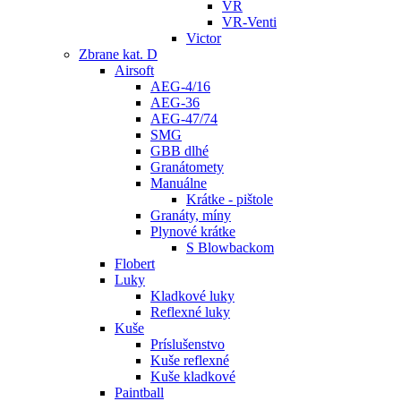
VR
VR-Venti
Victor
Zbrane kat. D
Airsoft
AEG-4/16
AEG-36
AEG-47/74
SMG
GBB dlhé
Granátomety
Manuálne
Krátke - pištole
Granáty, míny
Plynové krátke
S Blowbackom
Flobert
Luky
Kladkové luky
Reflexné luky
Kuše
Príslušenstvo
Kuše reflexné
Kuše kladkové
Paintball