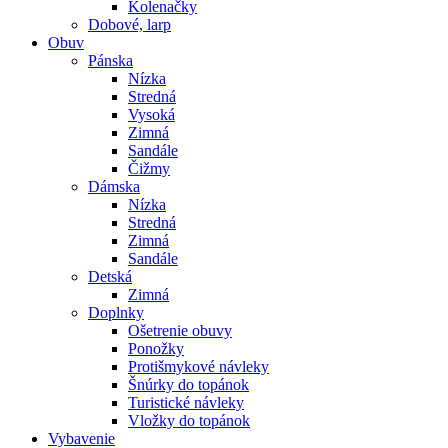
Kolenačky
Dobové, larp
Obuv
Pánska
Nízka
Stredná
Vysoká
Zimná
Sandále
Čižmy
Dámska
Nízka
Stredná
Zimná
Sandále
Detská
Zimná
Doplnky
Ošetrenie obuvy
Ponožky
Protišmykové návleky
Šnúrky do topánok
Turistické návleky
Vložky do topánok
Vybavenie