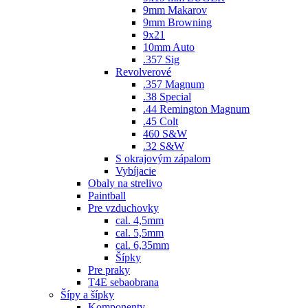
9mm Makarov
9mm Browning
9x21
10mm Auto
.357 Sig
Revolverové
.357 Magnum
.38 Special
.44 Remington Magnum
.45 Colt
460 S&W
.32 S&W
S okrajovým zápalom
Vybíjacie
Obaly na strelivo
Paintball
Pre vzduchovky
cal. 4,5mm
cal. 5,5mm
cal. 6,35mm
Šípky
Pre praky
T4E sebaobrana
Šípy a šípky
Komponenty