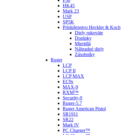
P30
HK45
Mark 23
USP
SP5K
Príslušenstvo Heckler & Koch
Diely rukoväte
Doplnky
Mieridlá
Náhradné diely
Zásobníky
Ruger
LCP
LCP II
LCP MAX
EC9s
MAX-9
RXM™
Security-9
Ruger-5.7
Ruger American Pistol
SR1911
SR22
Mark IV
PC Charger™