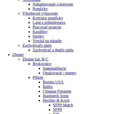
Nahadzovanie a kotvenie
Pomôcky
Všeobecné vybavenie
Kotviace pomôcky
Laná a príslušenstvo
Pracovné postroje
Karabíny
Spojky
Vrecká na náradie
Zachytávače pádu
Zachytávač a tlmiče pádu
Zbrane
Zbrane kat. B,C
Brokovnice
Samonabíjacie
Opakovacie / pumpy
Pištole
Beretta USA
Bubix
Chiappa Firearms
Hammerli Arms
Heckler & Koch
SFP9 Match
SFP9