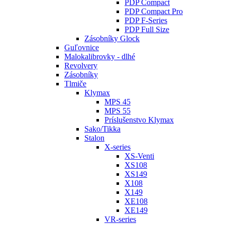
PDP Compact
PDP Compact Pro
PDP F-Series
PDP Full Size
Zásobníky Glock
Guľovnice
Malokalibrovky - dlhé
Revolvery
Zásobníky
Tlmiče
Klymax
MPS 45
MPS 55
Príslušenstvo Klymax
Sako/Tikka
Stalon
X-series
XS-Venti
XS108
XS149
X108
X149
XE108
XE149
VR-series