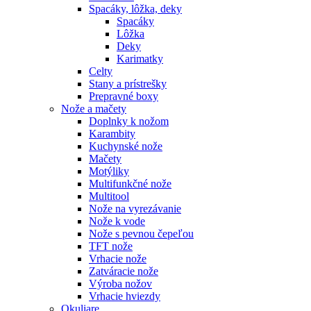
Spacáky, lôžka, deky
Spacáky
Lôžka
Deky
Karimatky
Celty
Stany a prístrešky
Prepravné boxy
Nože a mačety
Doplnky k nožom
Karambity
Kuchynské nože
Mačety
Motýliky
Multifunkčné nože
Multitool
Nože na vyrezávanie
Nože k vode
Nože s pevnou čepeľou
TFT nože
Vrhacie nože
Zatváracie nože
Výroba nožov
Vrhacie hviezdy
Okuliare