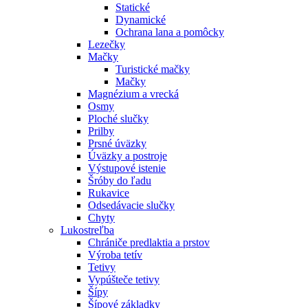
Statické
Dynamické
Ochrana lana a pomôcky
Lezečky
Mačky
Turistické mačky
Mačky
Magnézium a vrecká
Osmy
Ploché slučky
Prilby
Prsné úväzky
Úväzky a postroje
Výstupové istenie
Šróby do ľadu
Rukavice
Odsedávacie slučky
Chyty
Lukostreľba
Chrániče predlaktia a prstov
Výroba tetív
Tetivy
Vypúšteče tetivy
Šípy
Šípové základky