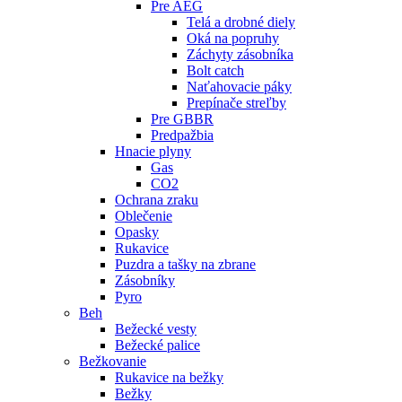
Pre AEG
Telá a drobné diely
Oká na popruhy
Záchyty zásobníka
Bolt catch
Naťahovacie páky
Prepínače streľby
Pre GBBR
Predpažbia
Hnacie plyny
Gas
CO2
Ochrana zraku
Oblečenie
Opasky
Rukavice
Puzdra a tašky na zbrane
Zásobníky
Pyro
Beh
Bežecké vesty
Bežecké palice
Bežkovanie
Rukavice na bežky
Bežky