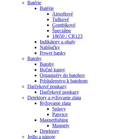
Batérie
Batérie
Airsoftové
Tuškové
Gombíkové
Špeciálne
18650 / CR123
Indikátory a obaly
Nabíjačky
Power banky
Batohy
Batohy
Bočné kapsy
Organizéry do batohov
Príslušenstvo k batohom
Darčekové poukazy
Darčekové poukazy
Detektory a ryžovanie zlata
Ryžovanie zlata
Splavy
Panvice
Magnetfishing
Magnety
Detektory
Jedlo a nápoje