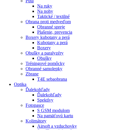
Putá
Na ruky
Na nohy
Taktické / textilné
Obrana proti medveďom
Obranné spreje
Plašenie, prevencia
Boxery kubotany a perá
Kubotany a perá
Boxery
Obušky a paralyzéry
Obušky
Tréningové pomôcky
Obranné samolepky
Zbrane
T4E sebaobrana
Optika
Ďalekohľady
Ďalekohľady
Spektívy
Fotopasce
S GSM modulom
Na pamäťovú kartu
Kolimátory
Airsoft a vzduchovky