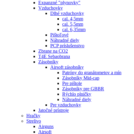
Expanzné "plynovky"
Vzduchovky
Dlhé vzduchovky
cal. 4,5mm
cal. 5,5mm
cal. 6,35mm
Pištoľové
Náhradné diely
PCP príslušenstvo
Zbrane na CO2
T4E Sebaobrana
Zásobníky
Airsoft zásobníky
Patróny do granátometov a mín
Zásobníky Mid-cap
Pre pištole
Zásobníky pre GBBR
Rýchlo plničky
Náhradné diely
Pre vzduchovky
Jatočné prístroje
Hračky
Strelivo
Airguns
Airsoft