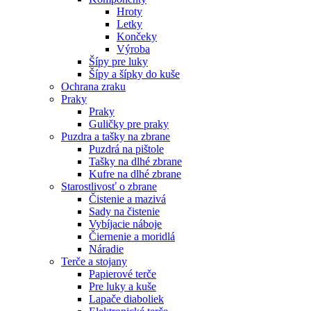
Hroty
Letky
Končeky
Výroba
Šípy pre luky
Šípy a šípky do kuše
Ochrana zraku
Praky
Praky
Guličky pre praky
Puzdra a tašky na zbrane
Puzdrá na pištole
Tašky na dlhé zbrane
Kufre na dlhé zbrane
Starostlivosť o zbrane
Čistenie a mazivá
Sady na čistenie
Vybíjacie náboje
Čiernenie a moridlá
Náradie
Terče a stojany
Papierové terče
Pre luky a kuše
Lapače diaboliek