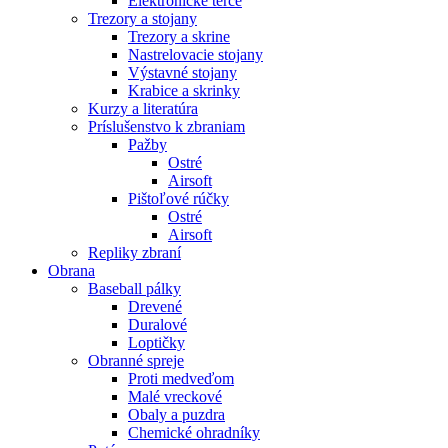
Elektronické terče
Trezory a stojany
Trezory a skrine
Nastrelovacie stojany
Výstavné stojany
Krabice a skrinky
Kurzy a literatúra
Príslušenstvo k zbraniam
Pažby
Ostré
Airsoft
Pištoľové rúčky
Ostré
Airsoft
Repliky zbraní
Obrana
Baseball pálky
Drevené
Duralové
Loptičky
Obranné spreje
Proti medveďom
Malé vreckové
Obaly a puzdra
Chemické ohradníky