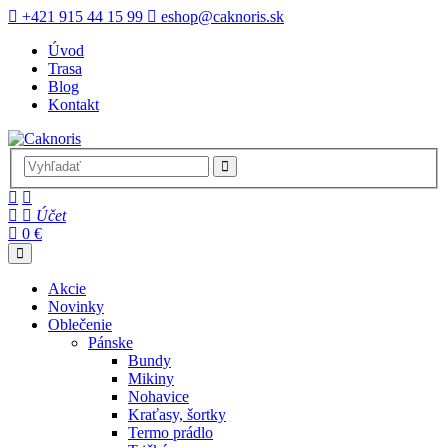
+421 915 44 15 99
eshop@caknoris.sk
Úvod
Trasa
Blog
Kontakt
Účet
0 €
Akcie
Novinky
Oblečenie
Pánske
Bundy
Mikiny
Nohavice
Kraťasy, šortky
Termo prádlo