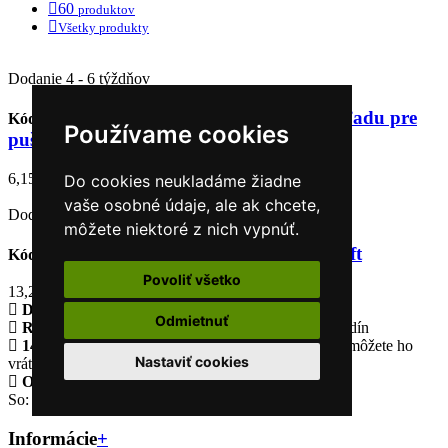
60
produktov
Všetky produkty
Dodanie 4 - 6 týždňov
RIS montáž puškohľadu pre
Kód: 9423
JG Jing Gong
Používame cookies
pušky M14
6,15 €
Do cookies neukladáme žiadne
vaše osobné údaje, ale ak chcete,
Dodanie 4 - 6 týždňov
môžete niektoré z nich vypnúť.
RIS lišta pre MP5 airsoft
Kód: FBP0373
Cyma
Povoliť všetko
13,22 €
Doprava zadarmo
pri objednávke nad 200€
Odmietnuť
Rýchle dodanie
Tovar skladom odošleme do 48 hodín
14 Dní na vrátenie tovaru
Ak nebude vyhovovať, môžete ho
Nastaviť cookies
vrátiť
Otvorené celý týždeň
Po - pia: 8:30 - 16:30
So: 9:00 - 12:00
Informácie
+