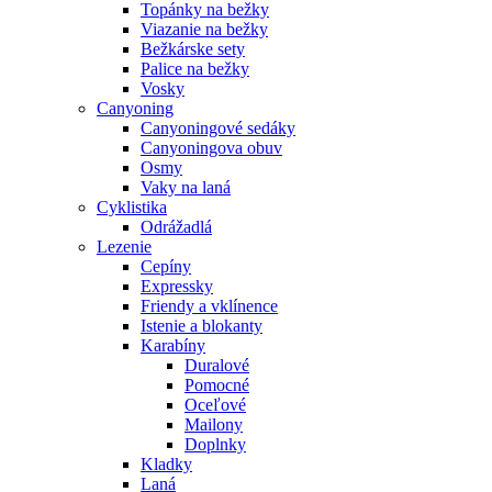
Topánky na bežky
Viazanie na bežky
Bežkárske sety
Palice na bežky
Vosky
Canyoning
Canyoningové sedáky
Canyoningova obuv
Osmy
Vaky na laná
Cyklistika
Odrážadlá
Lezenie
Cepíny
Expressky
Friendy a vklínence
Istenie a blokanty
Karabíny
Duralové
Pomocné
Oceľové
Mailony
Doplnky
Kladky
Laná