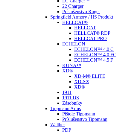
LC Charger™
22 Charger
Príslušenstvo Ruger
Springfield Armory / HS Produkt
HELLCAT®
HELLCAT
HELLCAT® RDP
HELLCAT PRO
ECHELON
ECHELON™ 4.0 C
ECHELON™ 4.0 FC
ECHELON™ 4.5 F
KUNA™
XD®
XD-M® ELITE
XD-S®
XD®
1911
1911 DS
Zásobníky
Tippmann Arms
Pištole Tippmann
Príslušenstvo Tippmann
Walther
PDP