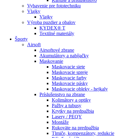
Kartuše a príslušenstvo
Vybavenie pre fototechniku
Vlajky
Vlajky
Výroba puzdier a obalov
KYDEX® T
Textilné materiály
Športy
Airsoft
Airsoftové zbrane
Akumulátory a nabíjačky
Maskovanie
Maskovacie siete
Maskovacie spreje
Maskovacie farby
Maskovacie pásky
Maskovacie obleky - hejkaly
Príslušenstvo na zbrane
Kolimátory a optiky
Pažby a tubusy
Krytky na predpažbia
Lasery / PEQY
Montáže
Rukoväte na predpažbia
Tlmiče, kompenzátory, redukcie