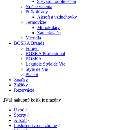
S vyššou odolnosťou
Nočné videnia
Puškohľady
Airsoft a vzduchovky
Termovízie
Monokuláry
Zameriavače
Mieridlá
BOSKA Brands
Forged
BOSKA Professional
BOSKA
Laguiole Style de Vie
Style de Vie
Plate-it
Značky
Zážitky
Rezervácie
Váš nákupný košík je prázdny
Úvod
/
Športy
/
Airsoft
/
Príslušenstvo na zbrane
/