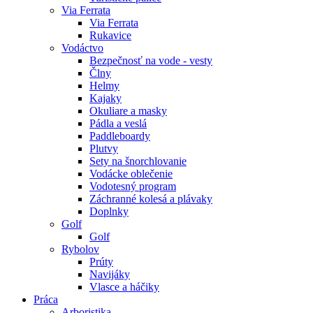
Via Ferrata
Via Ferrata
Rukavice
Vodáctvo
Bezpečnosť na vode - vesty
Člny
Helmy
Kajaky
Okuliare a masky
Pádla a veslá
Paddleboardy
Plutvy
Sety na šnorchlovanie
Vodácke oblečenie
Vodotesný program
Záchranné kolesá a plávaky
Doplnky
Golf
Golf
Rybolov
Prúty
Navijáky
Vlasce a háčiky
Práca
Arboristika