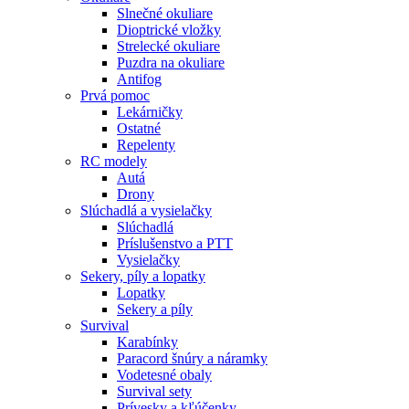
Slnečné okuliare
Dioptrické vložky
Strelecké okuliare
Puzdra na okuliare
Antifog
Prvá pomoc
Lekárničky
Ostatné
Repelenty
RC modely
Autá
Drony
Slúchadlá a vysielačky
Slúchadlá
Príslušenstvo a PTT
Vysielačky
Sekery, píly a lopatky
Lopatky
Sekery a píly
Survival
Karabínky
Paracord šnúry a náramky
Vodetesné obaly
Survival sety
Prívesky a kľúčenky