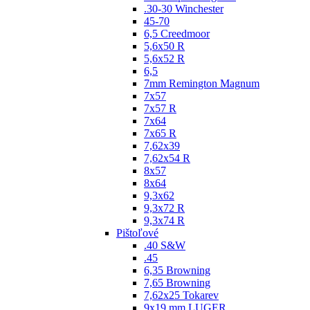
.30-30 Winchester
45-70
6,5 Creedmoor
5,6x50 R
5,6x52 R
6,5
7mm Remington Magnum
7x57
7x57 R
7x64
7x65 R
7,62x39
7,62x54 R
8x57
8x64
9,3x62
9,3x72 R
9,3x74 R
Pištoľové
.40 S&W
.45
6,35 Browning
7,65 Browning
7,62x25 Tokarev
9x19 mm LUGER