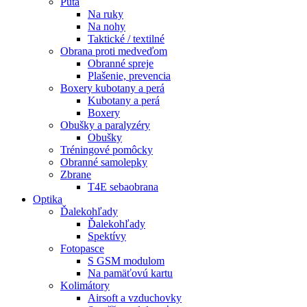
Putá
Na ruky
Na nohy
Taktické / textilné
Obrana proti medveďom
Obranné spreje
Plašenie, prevencia
Boxery kubotany a perá
Kubotany a perá
Boxery
Obušky a paralyzéry
Obušky
Tréningové pomôcky
Obranné samolepky
Zbrane
T4E sebaobrana
Optika
Ďalekohľady
Ďalekohľady
Spektívy
Fotopasce
S GSM modulom
Na pamäťovú kartu
Kolimátory
Airsoft a vzduchovky