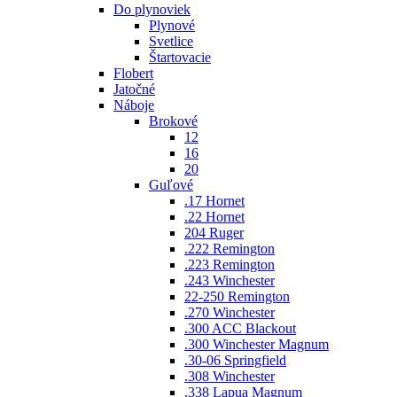
Do plynoviek
Plynové
Svetlice
Štartovacie
Flobert
Jatočné
Náboje
Brokové
12
16
20
Guľové
.17 Hornet
.22 Hornet
204 Ruger
.222 Remington
.223 Remington
.243 Winchester
22-250 Remington
.270 Winchester
.300 ACC Blackout
.300 Winchester Magnum
.30-06 Springfield
.308 Winchester
.338 Lapua Magnum