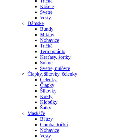
Tričká
Košele
Svetre
Vesty
Dámske
Bundy
Mikiny
Nohavice
Tričká
Termoprádlo
Kraťasy, šortky
Sukne
Svetre, pulóvre
Čiapky, šiltovky, čelenky
Čelenky
Čiapky
Šiltovky
Kukly
Klobúky
Šatky
Maskáče
Bľúzy
Combat tričká
Nohavice
Vesty