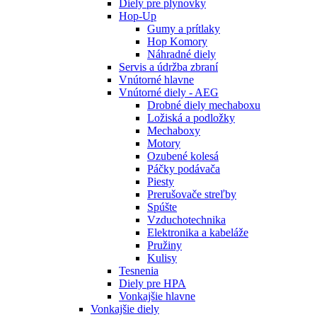
Diely pre plynovky
Hop-Up
Gumy a prítlaky
Hop Komory
Náhradné diely
Servis a údržba zbraní
Vnútorné hlavne
Vnútorné diely - AEG
Drobné diely mechaboxu
Ložiská a podložky
Mechaboxy
Motory
Ozubené kolesá
Páčky podávača
Piesty
Prerušovače streľby
Spúšte
Vzduchotechnika
Elektronika a kabeláže
Pružiny
Kulisy
Tesnenia
Diely pre HPA
Vonkajšie hlavne
Vonkajšie diely