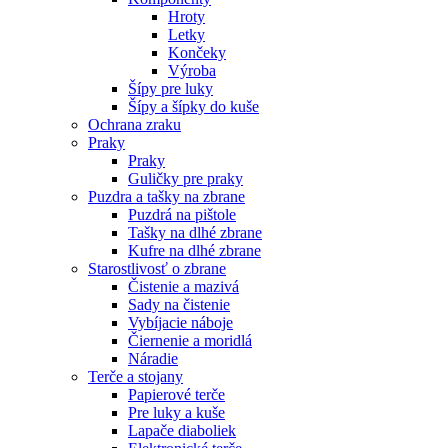
Hroty
Letky
Končeky
Výroba
Šípy pre luky
Šípy a šípky do kuše
Ochrana zraku
Praky
Praky
Guličky pre praky
Puzdra a tašky na zbrane
Puzdrá na pištole
Tašky na dlhé zbrane
Kufre na dlhé zbrane
Starostlivosť o zbrane
Čistenie a mazivá
Sady na čistenie
Vybíjacie náboje
Čiernenie a moridlá
Náradie
Terče a stojany
Papierové terče
Pre luky a kuše
Lapače diaboliek