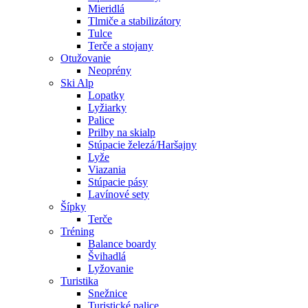
Mieridlá
Tlmiče a stabilizátory
Tulce
Terče a stojany
Otužovanie
Neoprény
Ski Alp
Lopatky
Lyžiarky
Palice
Prilby na skialp
Stúpacie železá/Haršajny
Lyže
Viazania
Stúpacie pásy
Lavínové sety
Šípky
Terče
Tréning
Balance boardy
Švihadlá
Lyžovanie
Turistika
Snežnice
Turistické palice