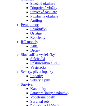
Slnečné okuliare
Dioptrické vložky
Strelecké okuliare
Puzdra na okuliare
Antifog
Prvá pomoc
Lekárničky
Ostatné
Repelenty
RC modely
Autá
Drony
Slúchadlá a vysielačky
Slúchadlá
Príslušenstvo a PTT
Vysielačky
Sekery, píly a lopatky
Lopatky
Sekery a píly
Survival
Karabínky
Paracord šnúry a náramky
Vodetesné obaly
Survival sety
Prívesky a kľúčenky