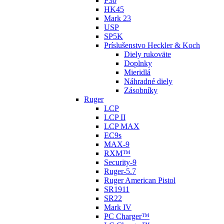
P30
HK45
Mark 23
USP
SP5K
Príslušenstvo Heckler & Koch
Diely rukoväte
Doplnky
Mieridlá
Náhradné diely
Zásobníky
Ruger
LCP
LCP II
LCP MAX
EC9s
MAX-9
RXM™
Security-9
Ruger-5.7
Ruger American Pistol
SR1911
SR22
Mark IV
PC Charger™