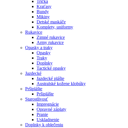
Tričká
Kraťasy
Bundy
Mikiny
Detské maskáče
Komplety, uniformy
Rukavice
Zimné rukavice
Army rukavice
Opasky a traky
Opasky
Traky
Doplnky
Tactické opasky
Jazdecké
Jazdecké plášte
Australské kožene klobúky
Pršiplášte
Pršiplášte
Starostlivosť
Impregnácie
Opravné záplaty
Pranie
Uskladnenie
Doplnky k oblečeniu