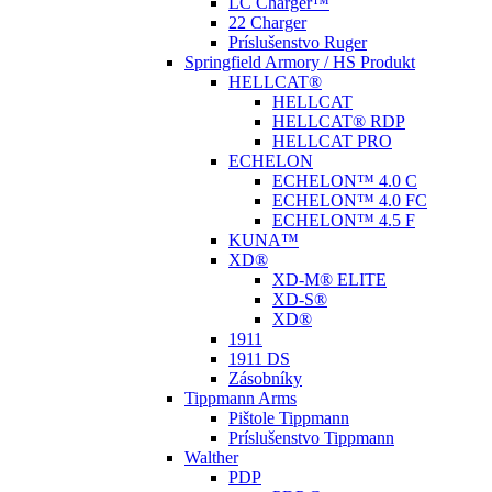
LC Charger™
22 Charger
Príslušenstvo Ruger
Springfield Armory / HS Produkt
HELLCAT®
HELLCAT
HELLCAT® RDP
HELLCAT PRO
ECHELON
ECHELON™ 4.0 C
ECHELON™ 4.0 FC
ECHELON™ 4.5 F
KUNA™
XD®
XD-M® ELITE
XD-S®
XD®
1911
1911 DS
Zásobníky
Tippmann Arms
Pištole Tippmann
Príslušenstvo Tippmann
Walther
PDP