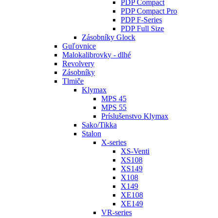
PDP Compact
PDP Compact Pro
PDP F-Series
PDP Full Size
Zásobníky Glock
Guľovnice
Malokalibrovky - dlhé
Revolvery
Zásobníky
Tlmiče
Klymax
MPS 45
MPS 55
Príslušenstvo Klymax
Sako/Tikka
Stalon
X-series
XS-Venti
XS108
XS149
X108
X149
XE108
XE149
VR-series