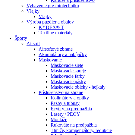
Kartuše a príslušenstvo
Vybavenie pre fototechniku
Vlajky
Vlajky
Výroba puzdier a obalov
KYDEX® T
Textilné materiály
Športy
Airsoft
Airsoftové zbrane
Akumulátory a nabíjačky
Maskovanie
Maskovacie siete
Maskovacie spreje
Maskovacie farby
Maskovacie pásky
Maskovacie obleky - hejkaly
Príslušenstvo na zbrane
Kolimátory a optiky
Pažby a tubusy
Krytky na predpažbia
Lasery / PEQY
Montáže
Rukoväte na predpažbia
Tlmiče, kompenzátory, redukcie