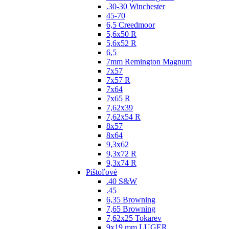
.30-30 Winchester
45-70
6,5 Creedmoor
5,6x50 R
5,6x52 R
6,5
7mm Remington Magnum
7x57
7x57 R
7x64
7x65 R
7,62x39
7,62x54 R
8x57
8x64
9,3x62
9,3x72 R
9,3x74 R
Pištoľové
.40 S&W
.45
6,35 Browning
7,65 Browning
7,62x25 Tokarev
9x19 mm LUGER