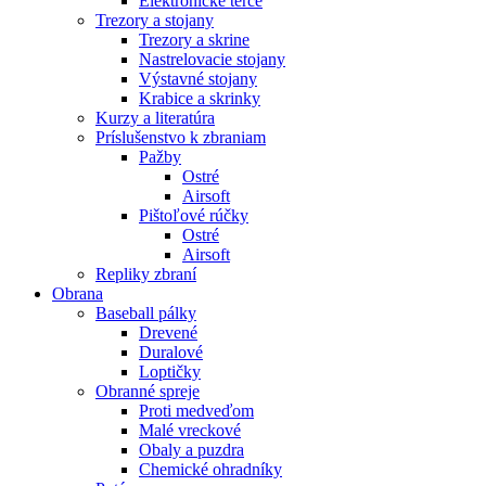
Elektronické terče
Trezory a stojany
Trezory a skrine
Nastrelovacie stojany
Výstavné stojany
Krabice a skrinky
Kurzy a literatúra
Príslušenstvo k zbraniam
Pažby
Ostré
Airsoft
Pištoľové rúčky
Ostré
Airsoft
Repliky zbraní
Obrana
Baseball pálky
Drevené
Duralové
Loptičky
Obranné spreje
Proti medveďom
Malé vreckové
Obaly a puzdra
Chemické ohradníky