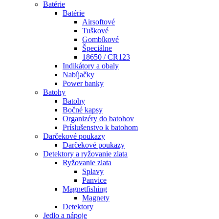
Batérie
Batérie
Airsoftové
Tuškové
Gombíkové
Špeciálne
18650 / CR123
Indikátory a obaly
Nabíjačky
Power banky
Batohy
Batohy
Bočné kapsy
Organizéry do batohov
Príslušenstvo k batohom
Darčekové poukazy
Darčekové poukazy
Detektory a ryžovanie zlata
Ryžovanie zlata
Splavy
Panvice
Magnetfishing
Magnety
Detektory
Jedlo a nápoje