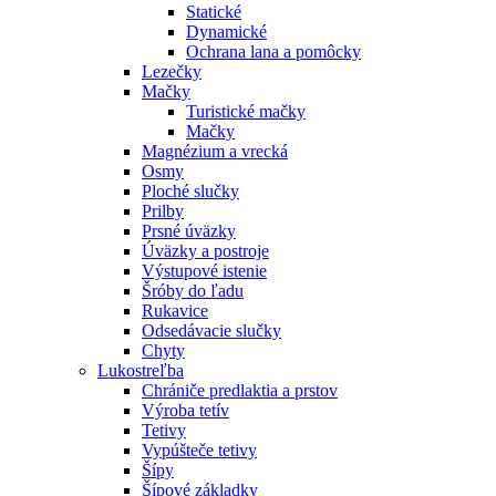
Statické
Dynamické
Ochrana lana a pomôcky
Lezečky
Mačky
Turistické mačky
Mačky
Magnézium a vrecká
Osmy
Ploché slučky
Prilby
Prsné úväzky
Úväzky a postroje
Výstupové istenie
Šróby do ľadu
Rukavice
Odsedávacie slučky
Chyty
Lukostreľba
Chrániče predlaktia a prstov
Výroba tetív
Tetivy
Vypúšteče tetivy
Šípy
Šípové základky