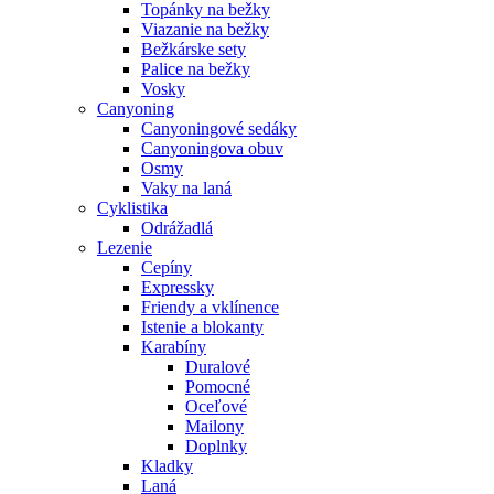
Topánky na bežky
Viazanie na bežky
Bežkárske sety
Palice na bežky
Vosky
Canyoning
Canyoningové sedáky
Canyoningova obuv
Osmy
Vaky na laná
Cyklistika
Odrážadlá
Lezenie
Cepíny
Expressky
Friendy a vklínence
Istenie a blokanty
Karabíny
Duralové
Pomocné
Oceľové
Mailony
Doplnky
Kladky
Laná