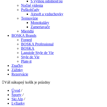
S vyššou odolnosťou
Nočné videnia
Puškohľady
Airsoft a vzduchovky
Termovízie
Monokuláry
Zameriavače
Mieridlá
BOSKA Brands
Forged
BOSKA Professional
BOSKA
Laguiole Style de Vie
Style de Vie
Plate-it
Značky
Zážitky
Rezervácie
Váš nákupný košík je prázdny
Úvod
/
Športy
/
Ski Alp
/
Lyžiarky