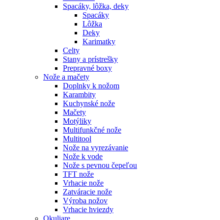
Spacáky, lôžka, deky
Spacáky
Lôžka
Deky
Karimatky
Celty
Stany a prístrešky
Prepravné boxy
Nože a mačety
Doplnky k nožom
Karambity
Kuchynské nože
Mačety
Motýliky
Multifunkčné nože
Multitool
Nože na vyrezávanie
Nože k vode
Nože s pevnou čepeľou
TFT nože
Vrhacie nože
Zatváracie nože
Výroba nožov
Vrhacie hviezdy
Okuliare