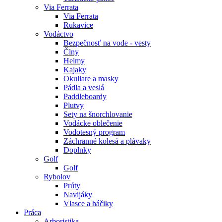
Via Ferrata
Via Ferrata
Rukavice
Vodáctvo
Bezpečnosť na vode - vesty
Člny
Helmy
Kajaky
Okuliare a masky
Pádla a veslá
Paddleboardy
Plutvy
Sety na šnorchlovanie
Vodácke oblečenie
Vodotesný program
Záchranné kolesá a plávaky
Doplnky
Golf
Golf
Rybolov
Prúty
Navijáky
Vlasce a háčiky
Práca
Arboristika