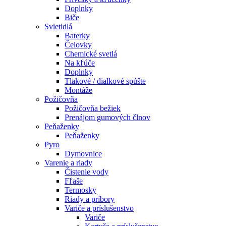
Doplnky
Biče
Svietidlá
Baterky
Čelovky
Chemické svetlá
Na kľúče
Doplnky
Tlakové / dialkové spúšte
Montáže
Požičovňa
Požičovňa bežiek
Prenájom gumových člnov
Peňaženky
Peňaženky
Pyro
Dymovnice
Varenie a riady
Čistenie vody
Fľaše
Termosky
Riady a príbory
Variče a príslušenstvo
Variče