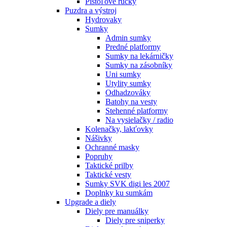
Pištoľové rúčky
Puzdra a výstroj
Hydrovaky
Sumky
Admin sumky
Predné platformy
Sumky na lekárničky
Sumky na zásobníky
Uni sumky
Utylity sumky
Odhadzováky
Batohy na vesty
Stehenné platformy
Na vysielačky / radio
Kolenačky, lakťovky
Nášivky
Ochranné masky
Popruhy
Taktické prilby
Taktické vesty
Sumky SVK digi les 2007
Doplnky ku sumkám
Upgrade a diely
Diely pre manuálky
Diely pre sniperky