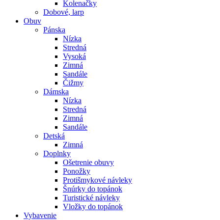
Kolenačky
Dobové, larp
Obuv
Pánska
Nízka
Stredná
Vysoká
Zimná
Sandále
Čižmy
Dámska
Nízka
Stredná
Zimná
Sandále
Detská
Zimná
Doplnky
Ošetrenie obuvy
Ponožky
Protišmykové návleky
Šnúrky do topánok
Turistické návleky
Vložky do topánok
Vybavenie