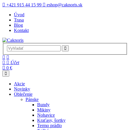
+421 915 44 15 99
eshop@caknoris.sk
Úvod
Trasa
Blog
Kontakt
Účet
0 €
Akcie
Novinky
Oblečenie
Pánske
Bundy
Mikiny
Nohavice
Kraťasy, šortky
Termo prádlo