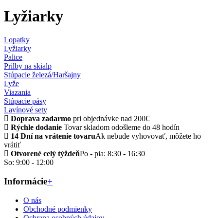
Lyžiarky
Lopatky
Lyžiarky
Palice
Prilby na skialp
Stúpacie železá/Haršajny
Lyže
Viazania
Stúpacie pásy
Lavínové sety
Doprava zadarmo
pri objednávke nad 200€
Rýchle dodanie
Tovar skladom odošleme do 48 hodín
14 Dní na vrátenie tovaru
Ak nebude vyhovovať, môžete ho
vrátiť
Otvorené celý týždeň
Po - pia: 8:30 - 16:30
So: 9:00 - 12:00
Informácie
+
O nás
Obchodné podmienky
Ochrana osobných údajov