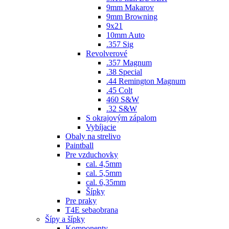
9mm Makarov
9mm Browning
9x21
10mm Auto
.357 Sig
Revolverové
.357 Magnum
.38 Special
.44 Remington Magnum
.45 Colt
460 S&W
.32 S&W
S okrajovým zápalom
Vybíjacie
Obaly na strelivo
Paintball
Pre vzduchovky
cal. 4,5mm
cal. 5,5mm
cal. 6,35mm
Šípky
Pre praky
T4E sebaobrana
Šípy a šípky
Komponenty