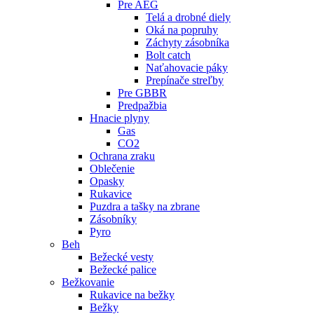
Pre AEG
Telá a drobné diely
Oká na popruhy
Záchyty zásobníka
Bolt catch
Naťahovacie páky
Prepínače streľby
Pre GBBR
Predpažbia
Hnacie plyny
Gas
CO2
Ochrana zraku
Oblečenie
Opasky
Rukavice
Puzdra a tašky na zbrane
Zásobníky
Pyro
Beh
Bežecké vesty
Bežecké palice
Bežkovanie
Rukavice na bežky
Bežky