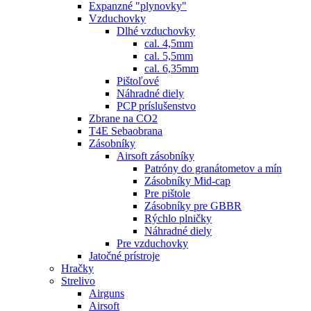
Expanzné "plynovky"
Vzduchovky
Dlhé vzduchovky
cal. 4,5mm
cal. 5,5mm
cal. 6,35mm
Pištoľové
Náhradné diely
PCP príslušenstvo
Zbrane na CO2
T4E Sebaobrana
Zásobníky
Airsoft zásobníky
Patróny do granátometov a mín
Zásobníky Mid-cap
Pre pištole
Zásobníky pre GBBR
Rýchlo plničky
Náhradné diely
Pre vzduchovky
Jatočné prístroje
Hračky
Strelivo
Airguns
Airsoft