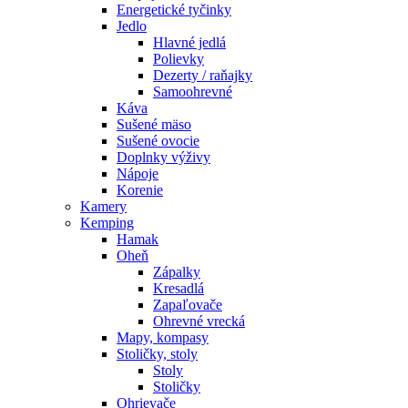
Energetické tyčinky
Jedlo
Hlavné jedlá
Polievky
Dezerty / raňajky
Samoohrevné
Káva
Sušené mäso
Sušené ovocie
Doplnky výživy
Nápoje
Korenie
Kamery
Kemping
Hamak
Oheň
Zápalky
Kresadlá
Zapaľovače
Ohrevné vrecká
Mapy, kompasy
Stoličky, stoly
Stoly
Stoličky
Ohrievače