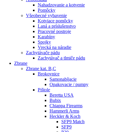
Nahadzovanie a kotvenie
Pomôcky
Všeobecné vybavenie
Kotviace pomôcky
Laná a príslušenstvo
Pracovné postroje
Karabíny
Spojky
Vrecká na náradie
Zachytávače pádu
Zachytávač a tlmiče pádu
Zbrane
Zbrane kat. B,C
Brokovnice
Samonabíjacie
Opakovacie / pumpy
Pištole
Beretta USA
Bubix
Chiappa Firearms
Hammerli Arms
Heckler & Koch
SFP9 Match
SFP9