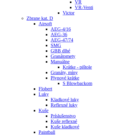
VR
VR-Venti
Victor
Zbrane kat. D
Airsoft
AEG-4/16
AEG-36
AEG-47/74
SMG
GBB dlhé
Granátomety
Manuálne
Krátke - pištole
Granáty, míny
Plynové krátke
S Blowbackom
Flobert
Luky
Kladkové luky
Reflexné luky
Kuše
Príslušenstvo
Kuše reflexné
Kuše kladkové
Paintball