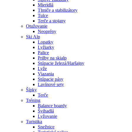
Mieridlá
Tlmiče a stabilizátory
Tulce
Terče a stojany
Otužovanie
Neoprény
Ski Alp
Lopatky
Lyžiarky
Palice
Prilby na skialp
Stúpacie železá/Haršajny
Lyže
Viazania
Stúpacie pásy
Lavínové sety
Šípky
Terče
Tréning
Balance boardy
Švihadlá
Lyžovanie
Turistika
Snežnice