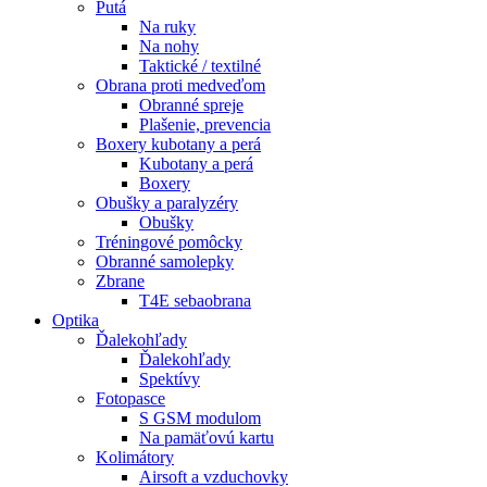
Putá
Na ruky
Na nohy
Taktické / textilné
Obrana proti medveďom
Obranné spreje
Plašenie, prevencia
Boxery kubotany a perá
Kubotany a perá
Boxery
Obušky a paralyzéry
Obušky
Tréningové pomôcky
Obranné samolepky
Zbrane
T4E sebaobrana
Optika
Ďalekohľady
Ďalekohľady
Spektívy
Fotopasce
S GSM modulom
Na pamäťovú kartu
Kolimátory
Airsoft a vzduchovky