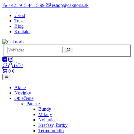
+421 915 44 15 99
eshop@caknoris.sk
Úvod
Trasa
Blog
Kontakt
Účet
0 €
Akcie
Novinky
Oblečenie
Pánske
Bundy
Mikiny
Nohavice
Kraťasy, šortky
Termo prádlo