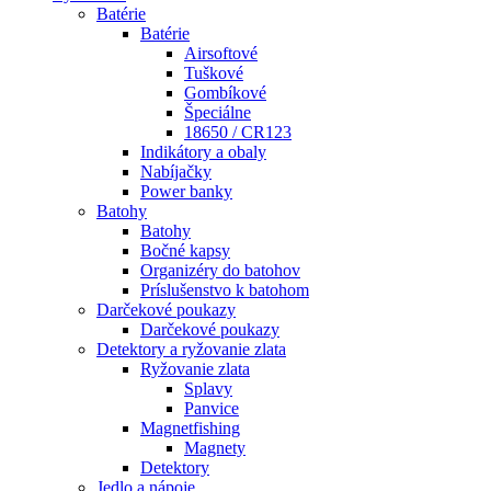
Batérie
Batérie
Airsoftové
Tuškové
Gombíkové
Špeciálne
18650 / CR123
Indikátory a obaly
Nabíjačky
Power banky
Batohy
Batohy
Bočné kapsy
Organizéry do batohov
Príslušenstvo k batohom
Darčekové poukazy
Darčekové poukazy
Detektory a ryžovanie zlata
Ryžovanie zlata
Splavy
Panvice
Magnetfishing
Magnety
Detektory
Jedlo a nápoje