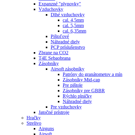
Expanzné "plynovky"
Vzduchovky
Dlhé vzduchovky
cal. 4,5mm
cal. 5,5mm
cal. 6,35mm
Pištoľové
Náhradné diely
PCP príslušenstvo
Zbrane na CO2
T4E Sebaobrana
Zásobníky
Airsoft zásobníky
Patróny do granátometov a mín
Zásobníky Mid-cap
Pre pištole
Zásobníky pre GBBR
Rýchlo plničky
Náhradné diely
Pre vzduchovky
Jatočné prístroje
Hračky
Strelivo
Airguns
Airsoft