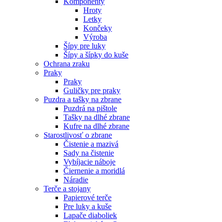
Komponenty
Hroty
Letky
Končeky
Výroba
Šípy pre luky
Šípy a šípky do kuše
Ochrana zraku
Praky
Praky
Guličky pre praky
Puzdra a tašky na zbrane
Puzdrá na pištole
Tašky na dlhé zbrane
Kufre na dlhé zbrane
Starostlivosť o zbrane
Čistenie a mazivá
Sady na čistenie
Vybíjacie náboje
Čiernenie a moridlá
Náradie
Terče a stojany
Papierové terče
Pre luky a kuše
Lapače diaboliek