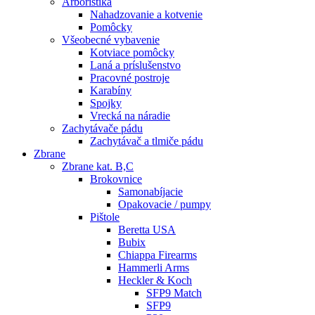
Arboristika
Nahadzovanie a kotvenie
Pomôcky
Všeobecné vybavenie
Kotviace pomôcky
Laná a príslušenstvo
Pracovné postroje
Karabíny
Spojky
Vrecká na náradie
Zachytávače pádu
Zachytávač a tlmiče pádu
Zbrane
Zbrane kat. B,C
Brokovnice
Samonabíjacie
Opakovacie / pumpy
Pištole
Beretta USA
Bubix
Chiappa Firearms
Hammerli Arms
Heckler & Koch
SFP9 Match
SFP9