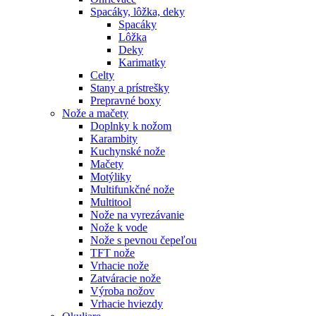
Spacáky, lôžka, deky
Spacáky
Lôžka
Deky
Karimatky
Celty
Stany a prístrešky
Prepravné boxy
Nože a mačety
Doplnky k nožom
Karambity
Kuchynské nože
Mačety
Motýliky
Multifunkčné nože
Multitool
Nože na vyrezávanie
Nože k vode
Nože s pevnou čepeľou
TFT nože
Vrhacie nože
Zatváracie nože
Výroba nožov
Vrhacie hviezdy