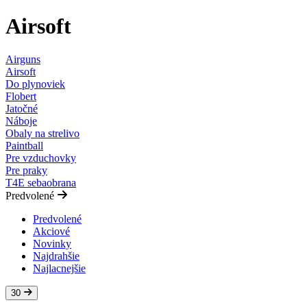
Airsoft
Airguns
Airsoft
Do plynoviek
Flobert
Jatočné
Náboje
Obaly na strelivo
Paintball
Pre vzduchovky
Pre praky
T4E sebaobrana
Predvolené
Predvolené
Akciové
Novinky
Najdrahšie
Najlacnejšie
30