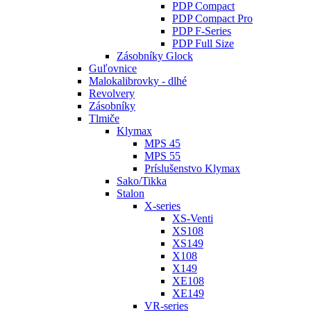
PDP Compact
PDP Compact Pro
PDP F-Series
PDP Full Size
Zásobníky Glock
Guľovnice
Malokalibrovky - dlhé
Revolvery
Zásobníky
Tlmiče
Klymax
MPS 45
MPS 55
Príslušenstvo Klymax
Sako/Tikka
Stalon
X-series
XS-Venti
XS108
XS149
X108
X149
XE108
XE149
VR-series