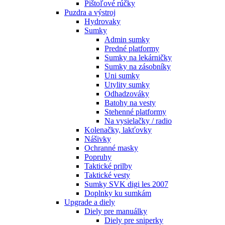
Pištoľové rúčky
Puzdra a výstroj
Hydrovaky
Sumky
Admin sumky
Predné platformy
Sumky na lekárničky
Sumky na zásobníky
Uni sumky
Utylity sumky
Odhadzováky
Batohy na vesty
Stehenné platformy
Na vysielačky / radio
Kolenačky, lakťovky
Nášivky
Ochranné masky
Popruhy
Taktické prilby
Taktické vesty
Sumky SVK digi les 2007
Doplnky ku sumkám
Upgrade a diely
Diely pre manuálky
Diely pre sniperky