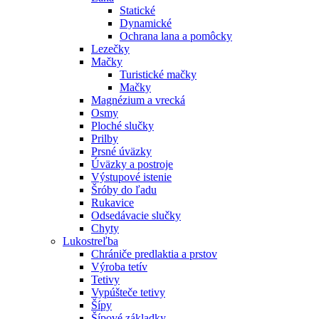
Statické
Dynamické
Ochrana lana a pomôcky
Lezečky
Mačky
Turistické mačky
Mačky
Magnézium a vrecká
Osmy
Ploché slučky
Prilby
Prsné úväzky
Úväzky a postroje
Výstupové istenie
Šróby do ľadu
Rukavice
Odsedávacie slučky
Chyty
Lukostreľba
Chrániče predlaktia a prstov
Výroba tetív
Tetivy
Vypúšteče tetivy
Šípy
Šípové základky