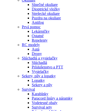
Okuliare
Slnečné okuliare
Dioptrické vložky
Strelecké okuliare
Puzdra na okuliare
Antifog
Prvá pomoc
Lekárničky
Ostatné
Repelenty
RC modely
Autá
Drony
Slúchadlá a vysielačky
Slúchadlá
Príslušenstvo a PTT
Vysielačky
Sekery, píly a lopatky
Lopatky
Sekery a píly
Survival
Karabínky
Paracord šnúry a náramky
Vodetesné obaly
Survival sety