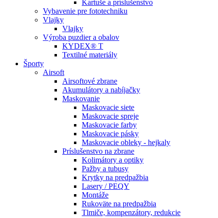
Kartuše a príslušenstvo
Vybavenie pre fototechniku
Vlajky
Vlajky
Výroba puzdier a obalov
KYDEX® T
Textilné materiály
Športy
Airsoft
Airsoftové zbrane
Akumulátory a nabíjačky
Maskovanie
Maskovacie siete
Maskovacie spreje
Maskovacie farby
Maskovacie pásky
Maskovacie obleky - hejkaly
Príslušenstvo na zbrane
Kolimátory a optiky
Pažby a tubusy
Krytky na predpažbia
Lasery / PEQY
Montáže
Rukoväte na predpažbia
Tlmiče, kompenzátory, redukcie