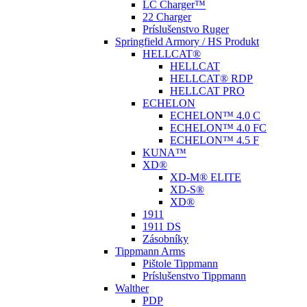
LC Charger™
22 Charger
Príslušenstvo Ruger
Springfield Armory / HS Produkt
HELLCAT®
HELLCAT
HELLCAT® RDP
HELLCAT PRO
ECHELON
ECHELON™ 4.0 C
ECHELON™ 4.0 FC
ECHELON™ 4.5 F
KUNA™
XD®
XD-M® ELITE
XD-S®
XD®
1911
1911 DS
Zásobníky
Tippmann Arms
Pištole Tippmann
Príslušenstvo Tippmann
Walther
PDP