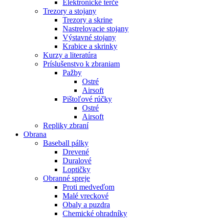
Elektronické terče
Trezory a stojany
Trezory a skrine
Nastrelovacie stojany
Výstavné stojany
Krabice a skrinky
Kurzy a literatúra
Príslušenstvo k zbraniam
Pažby
Ostré
Airsoft
Pištoľové rúčky
Ostré
Airsoft
Repliky zbraní
Obrana
Baseball pálky
Drevené
Duralové
Loptičky
Obranné spreje
Proti medveďom
Malé vreckové
Obaly a puzdra
Chemické ohradníky