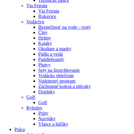
Turistické palice
Via Ferrata
Via Ferrata
Rukavice
Vodáctvo
Bezpečnosť na vode - vesty
Člny
Helmy
Kajaky
Okuliare a masky
Pádla a veslá
Paddleboardy
Plutvy
Sety na šnorchlovanie
Vodácke oblečenie
Vodotesný program
Záchranné kolesá a plávaky
Doplnky
Golf
Golf
Rybolov
Prúty
Navijáky
Vlasce a háčiky
Práca