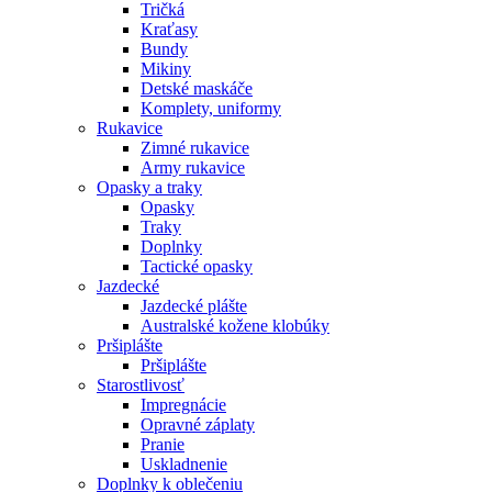
Tričká
Kraťasy
Bundy
Mikiny
Detské maskáče
Komplety, uniformy
Rukavice
Zimné rukavice
Army rukavice
Opasky a traky
Opasky
Traky
Doplnky
Tactické opasky
Jazdecké
Jazdecké plášte
Australské kožene klobúky
Pršiplášte
Pršiplášte
Starostlivosť
Impregnácie
Opravné záplaty
Pranie
Uskladnenie
Doplnky k oblečeniu