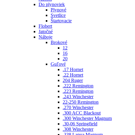
Do plynoviek
Plynové
Svetlice
Štartovacie
Flobert
Jatočné
Náboje
Brokové
12
16
20
Guľové
.17 Hornet
.22 Hornet
204 Ruger
.222 Remington
.223 Remington
.243 Winchester
22-250 Remington
.270 Winchester
.300 ACC Blackout
.300 Winchester Magnum
.30-06 Springfield
.308 Winchester
.338 Lapua Magnum