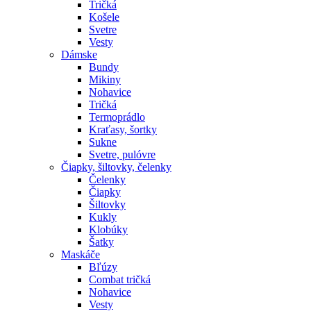
Tričká
Košele
Svetre
Vesty
Dámske
Bundy
Mikiny
Nohavice
Tričká
Termoprádlo
Kraťasy, šortky
Sukne
Svetre, pulóvre
Čiapky, šiltovky, čelenky
Čelenky
Čiapky
Šiltovky
Kukly
Klobúky
Šatky
Maskáče
Bľúzy
Combat tričká
Nohavice
Vesty