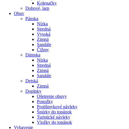
Kolenačky
Dobové, larp
Obuv
Pánska
Nízka
Stredná
Vysoká
Zimná
Sandále
Čižmy
Dámska
Nízka
Stredná
Zimná
Sandále
Detská
Zimná
Doplnky
Ošetrenie obuvy
Ponožky
Protišmykové návleky
Šnúrky do topánok
Turistické návleky
Vložky do topánok
Vybavenie