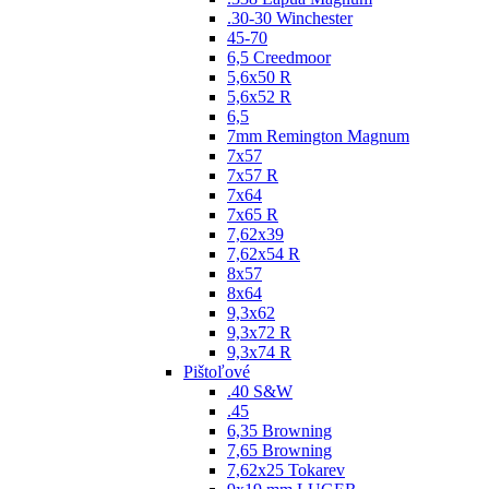
.30-30 Winchester
45-70
6,5 Creedmoor
5,6x50 R
5,6x52 R
6,5
7mm Remington Magnum
7x57
7x57 R
7x64
7x65 R
7,62x39
7,62x54 R
8x57
8x64
9,3x62
9,3x72 R
9,3x74 R
Pištoľové
.40 S&W
.45
6,35 Browning
7,65 Browning
7,62x25 Tokarev