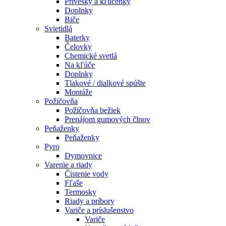
Prívesky a kľúčenky
Doplnky
Biče
Svietidlá
Baterky
Čelovky
Chemické svetlá
Na kľúče
Doplnky
Tlakové / dialkové spúšte
Montáže
Požičovňa
Požičovňa bežiek
Prenájom gumových člnov
Peňaženky
Peňaženky
Pyro
Dymovnice
Varenie a riady
Čistenie vody
Fľaše
Termosky
Riady a príbory
Variče a príslušenstvo
Variče