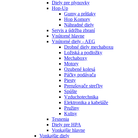
Diely pre plynovky
Hop-Up
Gumy a prítlaky
Hop Komory
Náhradné diely
Servis a údržba zbraní
Vnútorné hlavne
Vnútorné diely - AEG
Drobné diely mechaboxu
Ložiská a podložky
Mechaboxy
Motory
Ozubené kolesá
Páčky podávača
Piesty
Prerušovače streľby
Spúšte
Vzduchotechnika
Elektronika a kabeláže
Pružiny
Kulisy
Tesnenia
Diely pre HPA
Vonkajšie hlavne
Vonkajšie diely