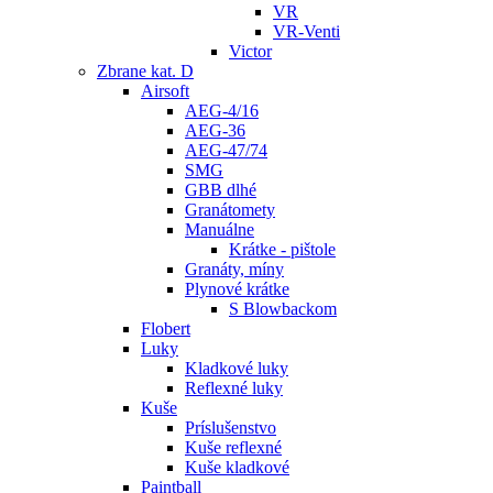
VR
VR-Venti
Victor
Zbrane kat. D
Airsoft
AEG-4/16
AEG-36
AEG-47/74
SMG
GBB dlhé
Granátomety
Manuálne
Krátke - pištole
Granáty, míny
Plynové krátke
S Blowbackom
Flobert
Luky
Kladkové luky
Reflexné luky
Kuše
Príslušenstvo
Kuše reflexné
Kuše kladkové
Paintball