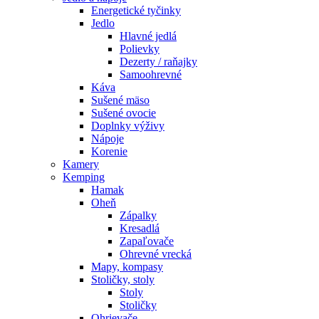
Energetické tyčinky
Jedlo
Hlavné jedlá
Polievky
Dezerty / raňajky
Samoohrevné
Káva
Sušené mäso
Sušené ovocie
Doplnky výživy
Nápoje
Korenie
Kamery
Kemping
Hamak
Oheň
Zápalky
Kresadlá
Zapaľovače
Ohrevné vrecká
Mapy, kompasy
Stoličky, stoly
Stoly
Stoličky
Ohrievače