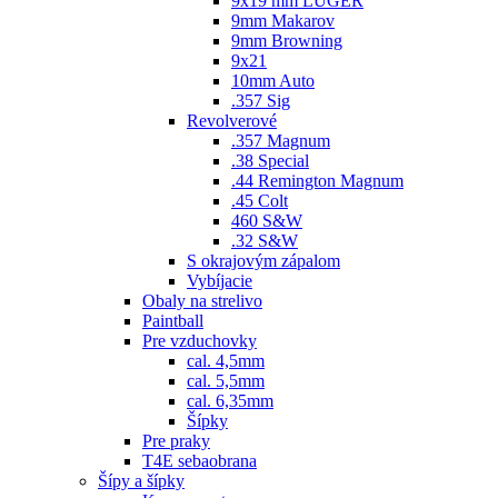
9x19 mm LUGER
9mm Makarov
9mm Browning
9x21
10mm Auto
.357 Sig
Revolverové
.357 Magnum
.38 Special
.44 Remington Magnum
.45 Colt
460 S&W
.32 S&W
S okrajovým zápalom
Vybíjacie
Obaly na strelivo
Paintball
Pre vzduchovky
cal. 4,5mm
cal. 5,5mm
cal. 6,35mm
Šípky
Pre praky
T4E sebaobrana
Šípy a šípky