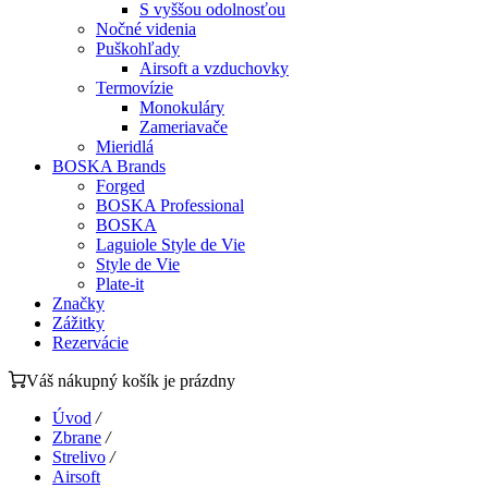
S vyššou odolnosťou
Nočné videnia
Puškohľady
Airsoft a vzduchovky
Termovízie
Monokuláry
Zameriavače
Mieridlá
BOSKA Brands
Forged
BOSKA Professional
BOSKA
Laguiole Style de Vie
Style de Vie
Plate-it
Značky
Zážitky
Rezervácie
Váš nákupný košík je prázdny
Úvod
/
Zbrane
/
Strelivo
/
Airsoft