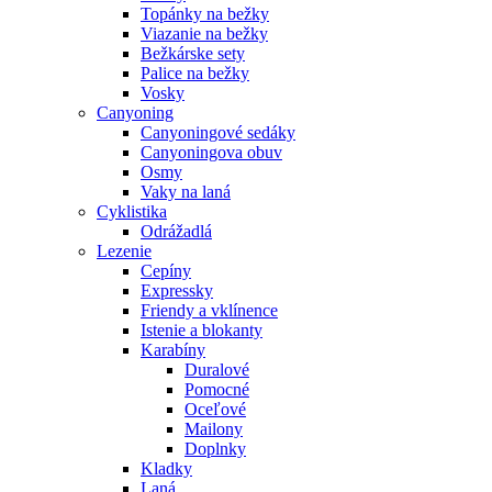
Topánky na bežky
Viazanie na bežky
Bežkárske sety
Palice na bežky
Vosky
Canyoning
Canyoningové sedáky
Canyoningova obuv
Osmy
Vaky na laná
Cyklistika
Odrážadlá
Lezenie
Cepíny
Expressky
Friendy a vklínence
Istenie a blokanty
Karabíny
Duralové
Pomocné
Oceľové
Mailony
Doplnky
Kladky
Laná