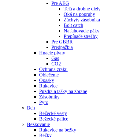
Pre AEG
Telá a drobné diely
Oká na popruhy
Záchyty zásobníka
Bolt catch
Naťahovacie páky
Prepínače streľby
Pre GBBR
Predpažbia
Hnacie plyny
Gas
CO2
Ochrana zraku
Oblečenie
Opasky
Rukavice
Puzdra a tašky na zbrane
Zásobníky
Pyro
Beh
Bežecké vesty
Bežecké palice
Bežkovanie
Rukavice na bežky
Bežky