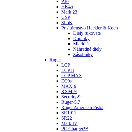
P30
HK45
Mark 23
USP
SP5K
Príslušenstvo Heckler & Koch
Diely rukoväte
Doplnky
Mieridlá
Náhradné diely
Zásobníky
Ruger
LCP
LCP II
LCP MAX
EC9s
MAX-9
RXM™
Security-9
Ruger-5.7
Ruger American Pistol
SR1911
SR22
Mark IV
PC Charger™