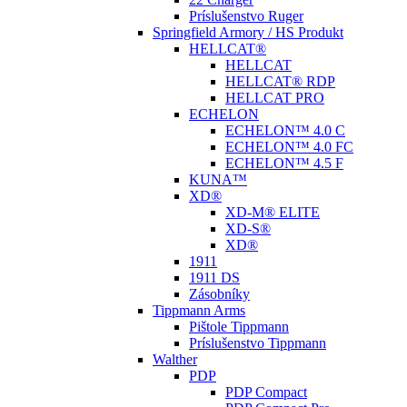
Príslušenstvo Ruger
Springfield Armory / HS Produkt
HELLCAT®
HELLCAT
HELLCAT® RDP
HELLCAT PRO
ECHELON
ECHELON™ 4.0 C
ECHELON™ 4.0 FC
ECHELON™ 4.5 F
KUNA™
XD®
XD-M® ELITE
XD-S®
XD®
1911
1911 DS
Zásobníky
Tippmann Arms
Pištole Tippmann
Príslušenstvo Tippmann
Walther
PDP
PDP Compact