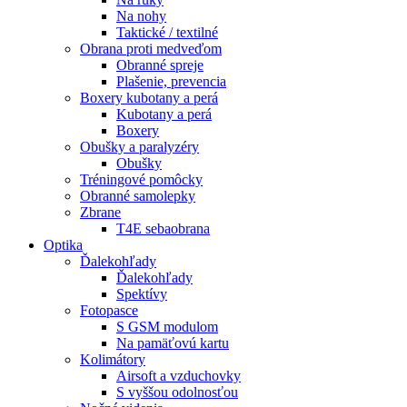
Na nohy
Taktické / textilné
Obrana proti medveďom
Obranné spreje
Plašenie, prevencia
Boxery kubotany a perá
Kubotany a perá
Boxery
Obušky a paralyzéry
Obušky
Tréningové pomôcky
Obranné samolepky
Zbrane
T4E sebaobrana
Optika
Ďalekohľady
Ďalekohľady
Spektívy
Fotopasce
S GSM modulom
Na pamäťovú kartu
Kolimátory
Airsoft a vzduchovky
S vyššou odolnosťou