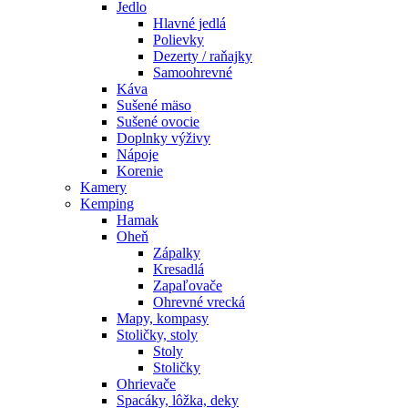
Jedlo
Hlavné jedlá
Polievky
Dezerty / raňajky
Samoohrevné
Káva
Sušené mäso
Sušené ovocie
Doplnky výživy
Nápoje
Korenie
Kamery
Kemping
Hamak
Oheň
Zápalky
Kresadlá
Zapaľovače
Ohrevné vrecká
Mapy, kompasy
Stoličky, stoly
Stoly
Stoličky
Ohrievače
Spacáky, lôžka, deky