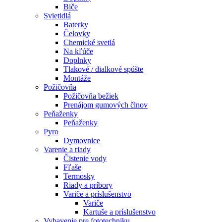
Biče
Svietidlá
Baterky
Čelovky
Chemické svetlá
Na kľúče
Doplnky
Tlakové / dialkové spúšte
Montáže
Požičovňa
Požičovňa bežiek
Prenájom gumových člnov
Peňaženky
Peňaženky
Pyro
Dymovnice
Varenie a riady
Čistenie vody
Fľaše
Termosky
Riady a príbory
Variče a príslušenstvo
Variče
Kartuše a príslušenstvo
Vybavenie pre fototechniku