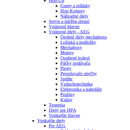
Hop-Up
Gumy a prítlaky
Hop Komory
Náhradné diely
Servis a údržba zbraní
Vnútorné hlavne
Vnútorné diely - AEG
Drobné diely mechaboxu
Ložiská a podložky
Mechaboxy
Motory
Ozubené kolesá
Páčky podávača
Piesty
Prerušovače streľby
Spúšte
Vzduchotechnika
Elektronika a kabeláže
Pružiny
Kulisy
Tesnenia
Diely pre HPA
Vonkajšie hlavne
Vonkajšie diely
Pre AEG