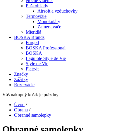
Nočné videnia
Puškohľady
Airsoft a vzduchovky
Termovízie
Monokuláry
Zameriavače
Mieridlá
BOSKA Brands
Forged
BOSKA Professional
BOSKA
Laguiole Style de Vie
Style de Vie
Plate-it
Značky
Zážitky
Rezervácie
Váš nákupný košík je prázdny
Úvod
/
Obrana
/
Obranné samolepky
Obranné samolepky