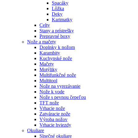
Spacáky
Lôžka
Deky
Karimatky
Celty
Stany a prístrešky
Prepravné boxy
Nože a mačety
Doplnky k nožom
Karambity
Kuchynské nože
Mačety
Motýliky
Multifunkčné nože
Multitool
Nože na vyrezávanie
Nože k vode
Nože s pevnou čepeľou
TFT nože
Vrhacie nože
Zatváracie nože
Výroba nožov
Vrhacie hviezdy
Okuliare
Slnečné okuliare