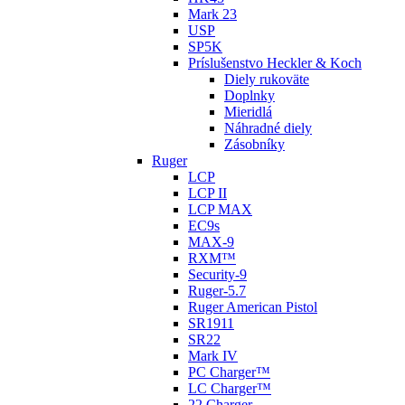
Mark 23
USP
SP5K
Príslušenstvo Heckler & Koch
Diely rukoväte
Doplnky
Mieridlá
Náhradné diely
Zásobníky
Ruger
LCP
LCP II
LCP MAX
EC9s
MAX-9
RXM™
Security-9
Ruger-5.7
Ruger American Pistol
SR1911
SR22
Mark IV
PC Charger™
LC Charger™
22 Charger