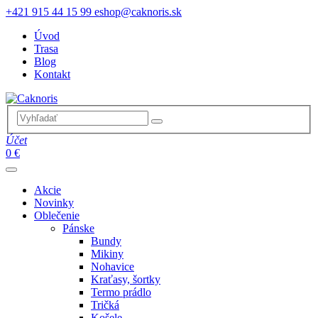
+421 915 44 15 99
eshop@caknoris.sk
Úvod
Trasa
Blog
Kontakt
Účet
0 €
Akcie
Novinky
Oblečenie
Pánske
Bundy
Mikiny
Nohavice
Kraťasy, šortky
Termo prádlo
Tričká
Košele