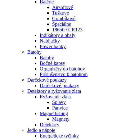
Batérie
Airsoftové
Tuškové
Gombíkové
Špeciálne
18650 / CR123
Indikátory a obaly
Nabíjačky
Power banky
Batohy
Batohy
Bočné kapsy
Organizéry do batohov
Príslušenstvo k batohom
Darčekové poukazy
Darčekové poukazy
Detektory a ryžovanie zlata
Ryžovanie zlata
Splavy
Panvice
Magnetfishing
Magnety
Detektory
Jedlo a nápoje
Energetické tyčinky