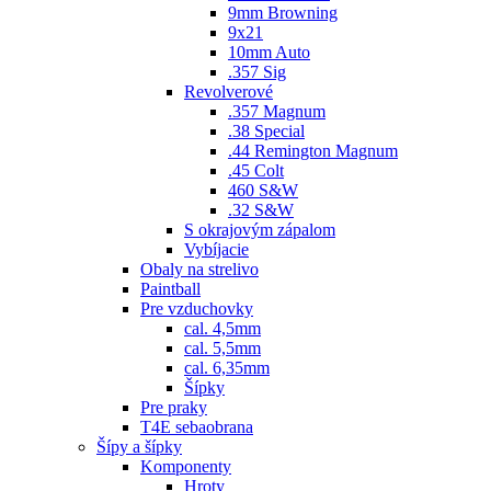
9mm Browning
9x21
10mm Auto
.357 Sig
Revolverové
.357 Magnum
.38 Special
.44 Remington Magnum
.45 Colt
460 S&W
.32 S&W
S okrajovým zápalom
Vybíjacie
Obaly na strelivo
Paintball
Pre vzduchovky
cal. 4,5mm
cal. 5,5mm
cal. 6,35mm
Šípky
Pre praky
T4E sebaobrana
Šípy a šípky
Komponenty
Hroty