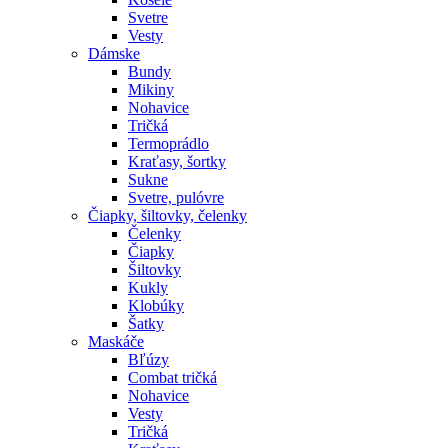
Svetre
Vesty
Dámske
Bundy
Mikiny
Nohavice
Tričká
Termoprádlo
Kraťasy, šortky
Sukne
Svetre, pulóvre
Čiapky, šiltovky, čelenky
Čelenky
Čiapky
Šiltovky
Kukly
Klobúky
Šatky
Maskáče
Bľúzy
Combat tričká
Nohavice
Vesty
Tričká