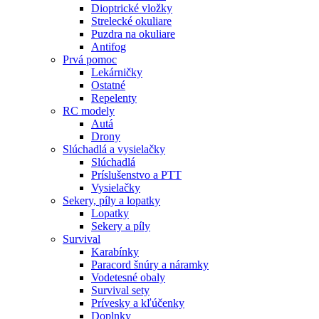
Dioptrické vložky
Strelecké okuliare
Puzdra na okuliare
Antifog
Prvá pomoc
Lekárničky
Ostatné
Repelenty
RC modely
Autá
Drony
Slúchadlá a vysielačky
Slúchadlá
Príslušenstvo a PTT
Vysielačky
Sekery, píly a lopatky
Lopatky
Sekery a píly
Survival
Karabínky
Paracord šnúry a náramky
Vodetesné obaly
Survival sety
Prívesky a kľúčenky
Doplnky