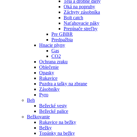
Telá a drobné diely
Oká na popruhy
Záchyty zásobníka
Bolt catch
Naťahovacie páky
Prepínače streľby
Pre GBBR
Predpažbia
Hnacie plyny
Gas
CO2
Ochrana zraku
Oblečenie
Opasky
Rukavice
Puzdra a tašky na zbrane
Zásobníky
Pyro
Beh
Bežecké vesty
Bežecké palice
Bežkovanie
Rukavice na bežky
Bežky
Topánky na bežky