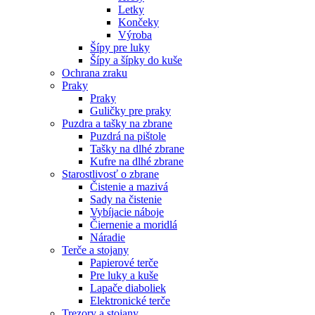
Letky
Končeky
Výroba
Šípy pre luky
Šípy a šípky do kuše
Ochrana zraku
Praky
Praky
Guličky pre praky
Puzdra a tašky na zbrane
Puzdrá na pištole
Tašky na dlhé zbrane
Kufre na dlhé zbrane
Starostlivosť o zbrane
Čistenie a mazivá
Sady na čistenie
Vybíjacie náboje
Čiernenie a moridlá
Náradie
Terče a stojany
Papierové terče
Pre luky a kuše
Lapače diaboliek
Elektronické terče
Trezory a stojany