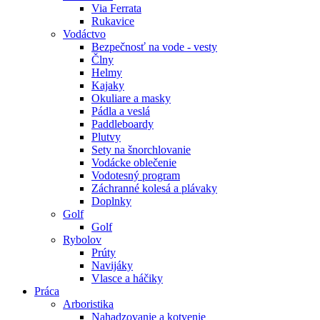
Via Ferrata
Rukavice
Vodáctvo
Bezpečnosť na vode - vesty
Člny
Helmy
Kajaky
Okuliare a masky
Pádla a veslá
Paddleboardy
Plutvy
Sety na šnorchlovanie
Vodácke oblečenie
Vodotesný program
Záchranné kolesá a plávaky
Doplnky
Golf
Golf
Rybolov
Prúty
Navijáky
Vlasce a háčiky
Práca
Arboristika
Nahadzovanie a kotvenie