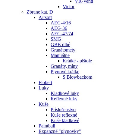
VR-Venti
Victor
Zbrane kat. D
Airsoft
AEG-4/16
AEG-36
AEG-47/74
SMG
GBB dlhé
Granátomety
Manuálne
Krátke - pištole
Granáty, míny
Plynové krátke
S Blowbackom
Flobert
Luky
Kladkové luky
Reflexné luky
Kuše
Príslušenstvo
Kuše reflexné
Kuše kladkové
Paintball
Expanzné "plynovky"