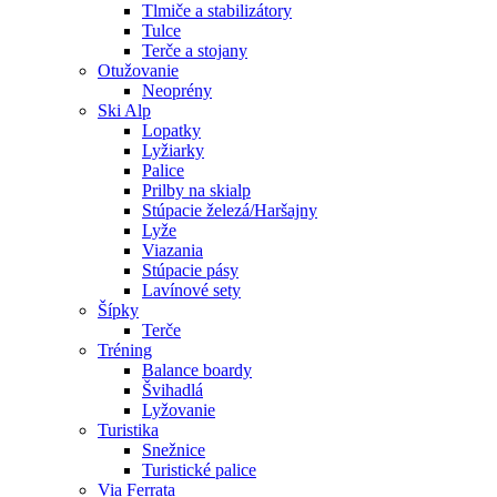
Tlmiče a stabilizátory
Tulce
Terče a stojany
Otužovanie
Neoprény
Ski Alp
Lopatky
Lyžiarky
Palice
Prilby na skialp
Stúpacie železá/Haršajny
Lyže
Viazania
Stúpacie pásy
Lavínové sety
Šípky
Terče
Tréning
Balance boardy
Švihadlá
Lyžovanie
Turistika
Snežnice
Turistické palice
Via Ferrata