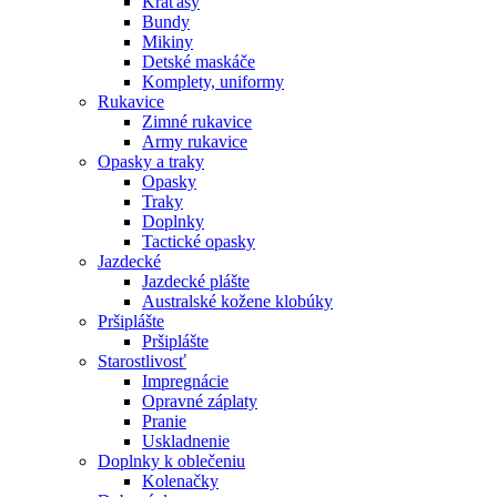
Kraťasy
Bundy
Mikiny
Detské maskáče
Komplety, uniformy
Rukavice
Zimné rukavice
Army rukavice
Opasky a traky
Opasky
Traky
Doplnky
Tactické opasky
Jazdecké
Jazdecké plášte
Australské kožene klobúky
Pršiplášte
Pršiplášte
Starostlivosť
Impregnácie
Opravné záplaty
Pranie
Uskladnenie
Doplnky k oblečeniu
Kolenačky