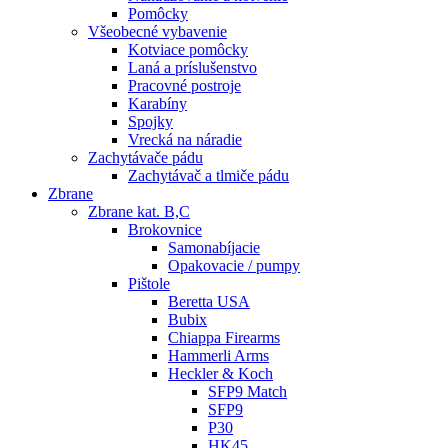
Pomôcky
Všeobecné vybavenie
Kotviace pomôcky
Laná a príslušenstvo
Pracovné postroje
Karabíny
Spojky
Vrecká na náradie
Zachytávače pádu
Zachytávač a tlmiče pádu
Zbrane
Zbrane kat. B,C
Brokovnice
Samonabíjacie
Opakovacie / pumpy
Pištole
Beretta USA
Bubix
Chiappa Firearms
Hammerli Arms
Heckler & Koch
SFP9 Match
SFP9
P30
HK45