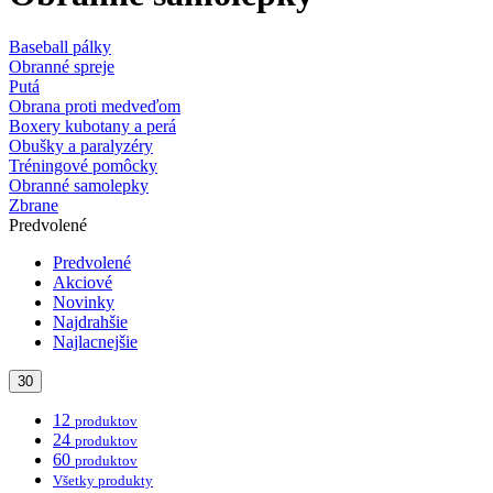
Baseball pálky
Obranné spreje
Putá
Obrana proti medveďom
Boxery kubotany a perá
Obušky a paralyzéry
Tréningové pomôcky
Obranné samolepky
Zbrane
Predvolené
Predvolené
Akciové
Novinky
Najdrahšie
Najlacnejšie
30
12
produktov
24
produktov
60
produktov
Všetky produkty