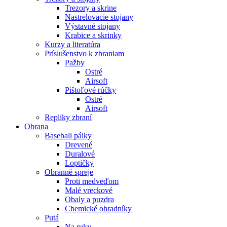
Trezory a skrine
Nastrelovacie stojany
Výstavné stojany
Krabice a skrinky
Kurzy a literatúra
Príslušenstvo k zbraniam
Pažby
Ostré
Airsoft
Pištoľové rúčky
Ostré
Airsoft
Repliky zbraní
Obrana
Baseball pálky
Drevené
Duralové
Loptičky
Obranné spreje
Proti medveďom
Malé vreckové
Obaly a puzdra
Chemické ohradníky
Putá
Na ruky