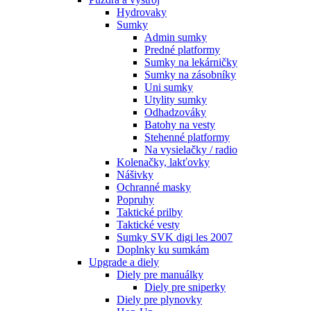
Hydrovaky
Sumky
Admin sumky
Predné platformy
Sumky na lekárničky
Sumky na zásobníky
Uni sumky
Utylity sumky
Odhadzováky
Batohy na vesty
Stehenné platformy
Na vysielačky / radio
Kolenačky, lakťovky
Nášivky
Ochranné masky
Popruhy
Taktické prilby
Taktické vesty
Sumky SVK digi les 2007
Doplnky ku sumkám
Upgrade a diely
Diely pre manuálky
Diely pre sniperky
Diely pre plynovky