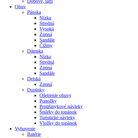
Dobové, larp
Obuv
Pánska
Nízka
Stredná
Vysoká
Zimná
Sandále
Čižmy
Dámska
Nízka
Stredná
Zimná
Sandále
Detská
Zimná
Doplnky
Ošetrenie obuvy
Ponožky
Protišmykové návleky
Šnúrky do topánok
Turistické návleky
Vložky do topánok
Vybavenie
Batérie