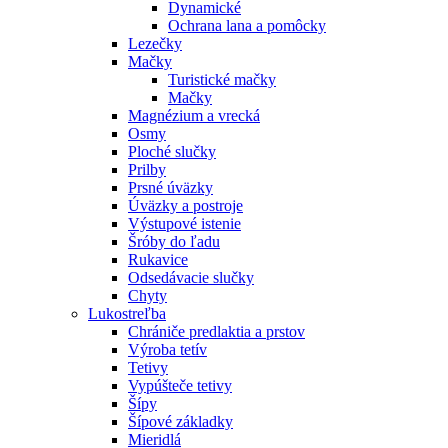
Dynamické
Ochrana lana a pomôcky
Lezečky
Mačky
Turistické mačky
Mačky
Magnézium a vrecká
Osmy
Ploché slučky
Prilby
Prsné úväzky
Úväzky a postroje
Výstupové istenie
Šróby do ľadu
Rukavice
Odsedávacie slučky
Chyty
Lukostreľba
Chrániče predlaktia a prstov
Výroba tetív
Tetivy
Vypúšteče tetivy
Šípy
Šípové základky
Mieridlá