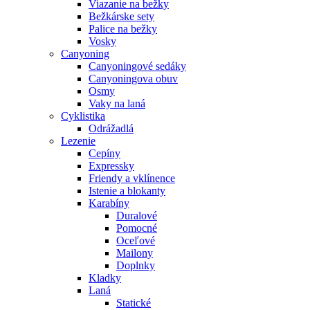
Viazanie na bežky
Bežkárske sety
Palice na bežky
Vosky
Canyoning
Canyoningové sedáky
Canyoningova obuv
Osmy
Vaky na laná
Cyklistika
Odrážadlá
Lezenie
Cepíny
Expressky
Friendy a vklínence
Istenie a blokanty
Karabíny
Duralové
Pomocné
Oceľové
Mailony
Doplnky
Kladky
Laná
Statické