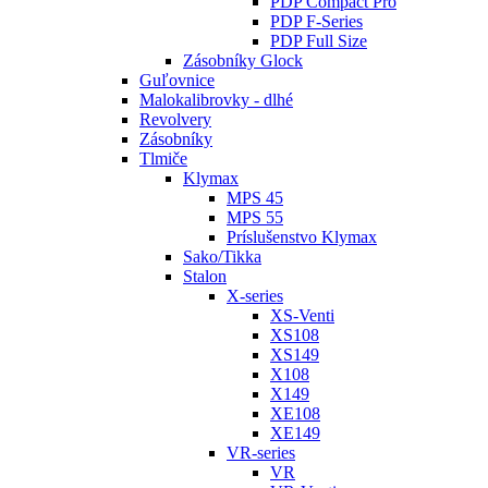
PDP Compact Pro
PDP F-Series
PDP Full Size
Zásobníky Glock
Guľovnice
Malokalibrovky - dlhé
Revolvery
Zásobníky
Tlmiče
Klymax
MPS 45
MPS 55
Príslušenstvo Klymax
Sako/Tikka
Stalon
X-series
XS-Venti
XS108
XS149
X108
X149
XE108
XE149
VR-series
VR