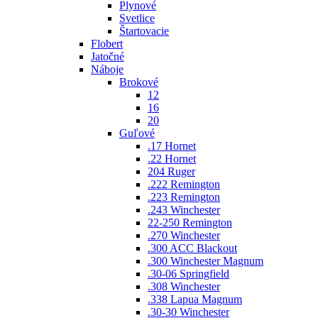
Plynové
Svetlice
Štartovacie
Flobert
Jatočné
Náboje
Brokové
12
16
20
Guľové
.17 Hornet
.22 Hornet
204 Ruger
.222 Remington
.223 Remington
.243 Winchester
22-250 Remington
.270 Winchester
.300 ACC Blackout
.300 Winchester Magnum
.30-06 Springfield
.308 Winchester
.338 Lapua Magnum
.30-30 Winchester