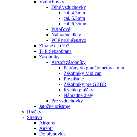
Vzduchovky
Dlhé vzduchovky
cal. 4,5mm
cal. 5,5mm
cal. 6,35mm
Pištoľové
Náhradné diely
PCP príslušenstvo
Zbrane na CO2
T4E Sebaobrana
Zásobníky
Airsoft zásobníky
Patróny do granátometov a mín
Zásobníky Mid-cap
Pre pištole
Zásobníky pre GBBR
Rýchlo plničky
Náhradné diely
Pre vzduchovky
Jatočné prístroje
Hračky
Strelivo
Airguns
Airsoft
Do plynoviek