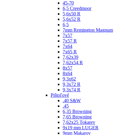
45-70
6,5 Creedmoor
5,6x50 R
5,6x52 R
6,5
7mm Remington Magnum
7x57
7x57 R
7x64
7x65 R
7,62x39
7,62x54 R
8x57
8x64
9,3x62
9,3x72 R
9,3x74 R
Pištoľové
.40 S&W
.45
6,35 Browning
7,65 Browning
7,62x25 Tokarev
9x19 mm LUGER
9mm Makarov