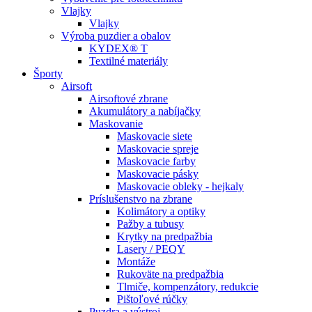
Vlajky
Vlajky
Výroba puzdier a obalov
KYDEX® T
Textilné materiály
Športy
Airsoft
Airsoftové zbrane
Akumulátory a nabíjačky
Maskovanie
Maskovacie siete
Maskovacie spreje
Maskovacie farby
Maskovacie pásky
Maskovacie obleky - hejkaly
Príslušenstvo na zbrane
Kolimátory a optiky
Pažby a tubusy
Krytky na predpažbia
Lasery / PEQY
Montáže
Rukoväte na predpažbia
Tlmiče, kompenzátory, redukcie
Pištoľové rúčky
Puzdra a výstroj