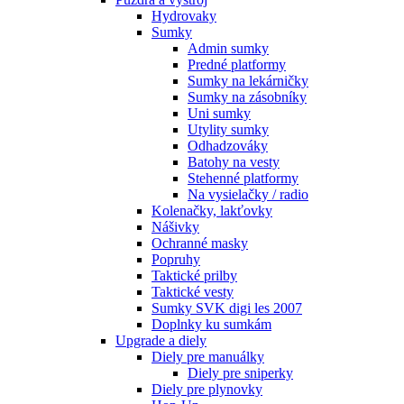
Hydrovaky
Sumky
Admin sumky
Predné platformy
Sumky na lekárničky
Sumky na zásobníky
Uni sumky
Utylity sumky
Odhadzováky
Batohy na vesty
Stehenné platformy
Na vysielačky / radio
Kolenačky, lakťovky
Nášivky
Ochranné masky
Popruhy
Taktické prilby
Taktické vesty
Sumky SVK digi les 2007
Doplnky ku sumkám
Upgrade a diely
Diely pre manuálky
Diely pre sniperky
Diely pre plynovky