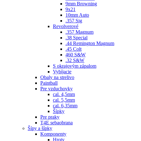
9mm Browning
9x21
10mm Auto
.357 Sig
Revolverové
.357 Magnum
.38 Special
.44 Remington Magnum
.45 Colt
460 S&W
.32 S&W
S okrajovým zápalom
Vybíjacie
Obaly na strelivo
Paintball
Pre vzduchovky
cal. 4,5mm
cal. 5,5mm
cal. 6,35mm
Šípky
Pre praky
T4E sebaobrana
Šípy a šípky
Komponenty
Hroty