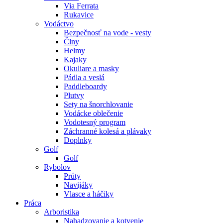
Via Ferrata
Rukavice
Vodáctvo
Bezpečnosť na vode - vesty
Člny
Helmy
Kajaky
Okuliare a masky
Pádla a veslá
Paddleboardy
Plutvy
Sety na šnorchlovanie
Vodácke oblečenie
Vodotesný program
Záchranné kolesá a plávaky
Doplnky
Golf
Golf
Rybolov
Prúty
Navijáky
Vlasce a háčiky
Práca
Arboristika
Nahadzovanie a kotvenie