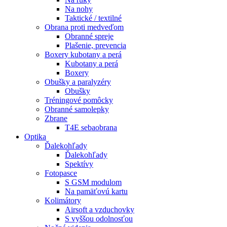
Na nohy
Taktické / textilné
Obrana proti medveďom
Obranné spreje
Plašenie, prevencia
Boxery kubotany a perá
Kubotany a perá
Boxery
Obušky a paralyzéry
Obušky
Tréningové pomôcky
Obranné samolepky
Zbrane
T4E sebaobrana
Optika
Ďalekohľady
Ďalekohľady
Spektívy
Fotopasce
S GSM modulom
Na pamäťovú kartu
Kolimátory
Airsoft a vzduchovky
S vyššou odolnosťou