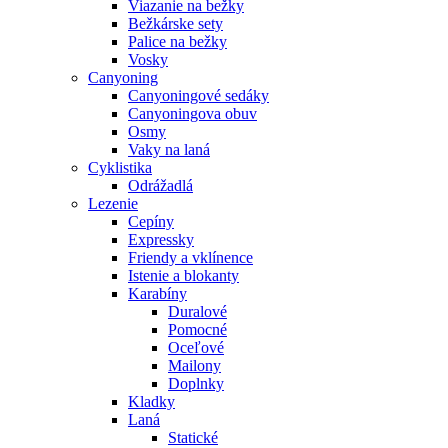
Viazanie na bežky
Bežkárske sety
Palice na bežky
Vosky
Canyoning
Canyoningové sedáky
Canyoningova obuv
Osmy
Vaky na laná
Cyklistika
Odrážadlá
Lezenie
Cepíny
Expressky
Friendy a vklínence
Istenie a blokanty
Karabíny
Duralové
Pomocné
Oceľové
Mailony
Doplnky
Kladky
Laná
Statické