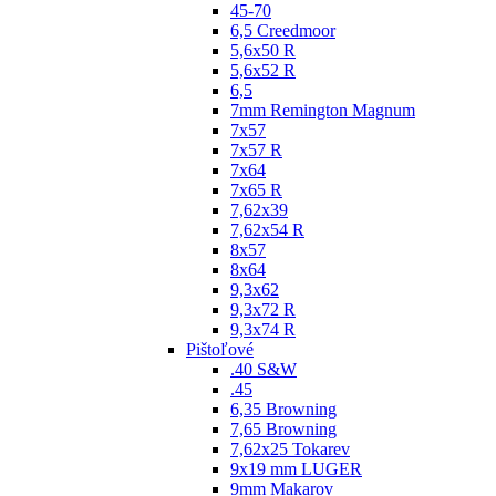
45-70
6,5 Creedmoor
5,6x50 R
5,6x52 R
6,5
7mm Remington Magnum
7x57
7x57 R
7x64
7x65 R
7,62x39
7,62x54 R
8x57
8x64
9,3x62
9,3x72 R
9,3x74 R
Pištoľové
.40 S&W
.45
6,35 Browning
7,65 Browning
7,62x25 Tokarev
9x19 mm LUGER
9mm Makarov