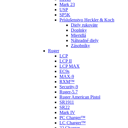
Mark 23
USP
SP5K
Príslušenstvo Heckler & Koch
Diely rukoväte
Doplnky
Mieridlá
Náhradné diely
Zásobníky
Ruger
LCP
LCP II
LCP MAX
EC9s
MAX-9
RXM™
Security-9
Ruger-5.7
Ruger American Pistol
SR1911
SR22
Mark IV
PC Charger™
LC Charger™
22 Charger