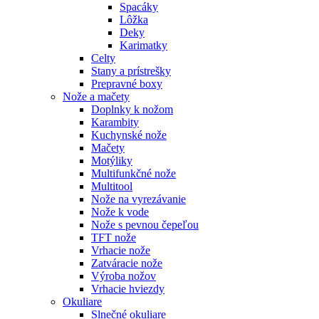
Spacáky
Lôžka
Deky
Karimatky
Celty
Stany a prístrešky
Prepravné boxy
Nože a mačety
Doplnky k nožom
Karambity
Kuchynské nože
Mačety
Motýliky
Multifunkčné nože
Multitool
Nože na vyrezávanie
Nože k vode
Nože s pevnou čepeľou
TFT nože
Vrhacie nože
Zatváracie nože
Výroba nožov
Vrhacie hviezdy
Okuliare
Slnečné okuliare