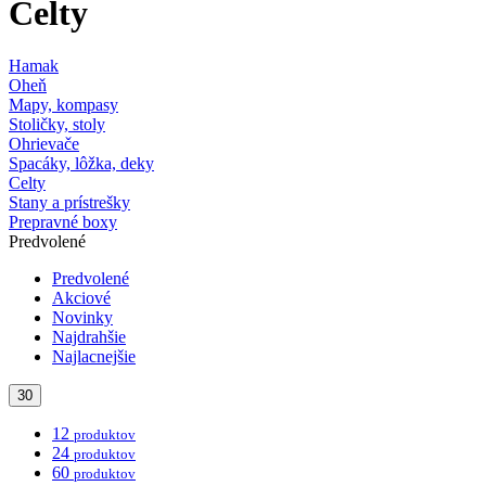
Celty
Hamak
Oheň
Mapy, kompasy
Stoličky, stoly
Ohrievače
Spacáky, lôžka, deky
Celty
Stany a prístrešky
Prepravné boxy
Predvolené
Predvolené
Akciové
Novinky
Najdrahšie
Najlacnejšie
30
12
produktov
24
produktov
60
produktov