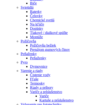
Biče
Svietidlá
Baterky
Čelovky
Chemické svetlá
Na kľúče
Doplnky
Tlakové / dialkové spúšte
Montáže
Požičovňa
Požičovňa bežiek
Prenájom gumových člnov
Peňaženky
Peňaženky
Pyro
Dymovnice
Varenie a riady
Čistenie vody
Fľaše
Termosky
Riady a príbory
Variče a príslušenstvo
Variče
Kartuše a príslušenstvo
Vybavenie pre fototechniku