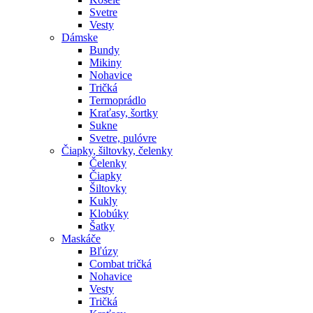
Svetre
Vesty
Dámske
Bundy
Mikiny
Nohavice
Tričká
Termoprádlo
Kraťasy, šortky
Sukne
Svetre, pulóvre
Čiapky, šiltovky, čelenky
Čelenky
Čiapky
Šiltovky
Kukly
Klobúky
Šatky
Maskáče
Bľúzy
Combat tričká
Nohavice
Vesty
Tričká