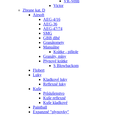
VR-Venti
Victor
Zbrane kat. D
Airsoft
AEG-4/16
AEG-36
AEG-47/74
SMG
GBB dlhé
Granátomety
Manuálne
Krátke - pištole
Granáty, míny
Plynové krátke
S Blowbackom
Flobert
Luky
Kladkové luky
Reflexné luky
Kuše
Príslušenstvo
Kuše reflexné
Kuše kladkové
Paintball
Expanzné "plynovky"