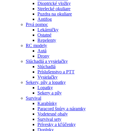
Dioptrické vložky
Strelecké okuliare
Puzdra na okuliare
Antifog
Prvá pomoc
Lekárničky
Ostatné
Repelenty
RC modely
Autá
Drony
Slúchadlá a vysielačky
Slúchadlá
Príslušenstvo a PTT
Vysielačky
Sekery, píly a lopatky
Lopatky
Sekery a píly
Survival
Karabínky
Paracord šnúry a náramky
Vodetesné obaly
Survival sety
Prívesky a kľúčenky
Doplnky