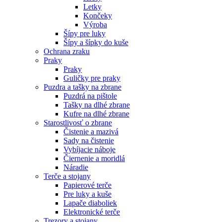
Letky
Končeky
Výroba
Šípy pre luky
Šípy a šípky do kuše
Ochrana zraku
Praky
Praky
Guličky pre praky
Puzdra a tašky na zbrane
Puzdrá na pištole
Tašky na dlhé zbrane
Kufre na dlhé zbrane
Starostlivosť o zbrane
Čistenie a mazivá
Sady na čistenie
Vybíjacie náboje
Čiernenie a moridlá
Náradie
Terče a stojany
Papierové terče
Pre luky a kuše
Lapače diaboliek
Elektronické terče
Trezory a stojany