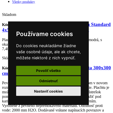
Všetky produkty
Skladom
Plachta Tarpaulin Standard
Kód: 217066
STREND PRO
4x5, zakrývacia, 80 g/m2, modrá, s okami
Používame cookies
Plachta Tarpaulin Standard 4x5, zakrývacia, 80 g/m2, modrá, s
okami
Do cookies neukladáme žiadne
7,40 €
vaše osobné údaje, ale ak chcete,
môžete niektoré z nich vypnúť.
Skladom
YATE Bivakovacia plachta 300x300
Kód: SS00857
Yate
Povoliť všetko
cm zelená
Odmietnuť
Pevná a odolná plachta na ochranu pred rosou a dažďom v novom
rozmere 300x300 cm pre ešte vyššiu ochranu a pohodlie. Plachtu je
Nastaviť cookies
možné natiahnuť medzi stromami alebo z nej urobiť prístrešok
pomocou teleskopických paličiek. Je možné ju tiež použiť pod
karimatky ako ochranu pred vlhkom, špinou a poškodením.
Vyrobené z pevného nepremokavého materiálu. Odolnosť proti
vode: 2000 mm H2O. Dodávané vrátane napínacích povrazov a