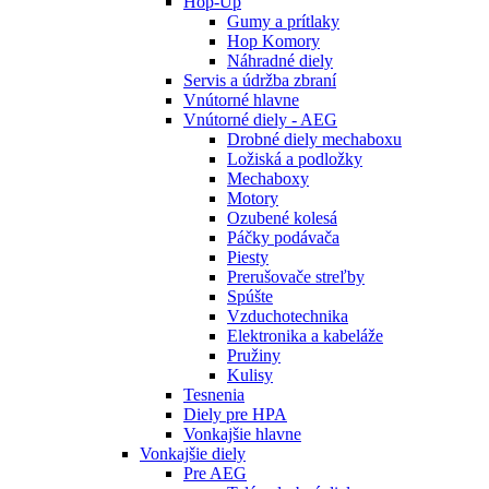
Hop-Up
Gumy a prítlaky
Hop Komory
Náhradné diely
Servis a údržba zbraní
Vnútorné hlavne
Vnútorné diely - AEG
Drobné diely mechaboxu
Ložiská a podložky
Mechaboxy
Motory
Ozubené kolesá
Páčky podávača
Piesty
Prerušovače streľby
Spúšte
Vzduchotechnika
Elektronika a kabeláže
Pružiny
Kulisy
Tesnenia
Diely pre HPA
Vonkajšie hlavne
Vonkajšie diely
Pre AEG