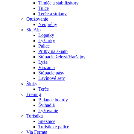
Tlmiče a stabilizátory
Tulce
Terče a stojany
Otužovanie
Neoprény
Ski Alp
Lopatky
Lyžiarky
Palice
Prilby na skialp
Stúpacie železá/Haršajny
Lyže
Viazania
Stúpacie pásy
Lavínové sety
Šípky
Terče
Tréning
Balance boardy
Švihadlá
Lyžovanie
Turistika
Snežnice
Turistické palice
Via Ferrata