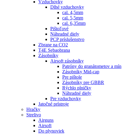
Vzduchovky
Dlhé vzduchovky
cal. 4,5mm
cal. 5,5mm
cal. 6,35mm
Pištoľové
Náhradné diely
PCP príslušenstvo
Zbrane na CO2
T4E Sebaobrana
Zásobníky
Airsoft zásobníky
Patróny do granátometov a mín
Zásobníky Mid-cap
Pre pištole
Zásobníky pre GBBR
Rýchlo plničky
Náhradné diely
Pre vzduchovky
Jatočné prístroje
Hračky
Strelivo
Airguns
Airsoft
Do plynoviek