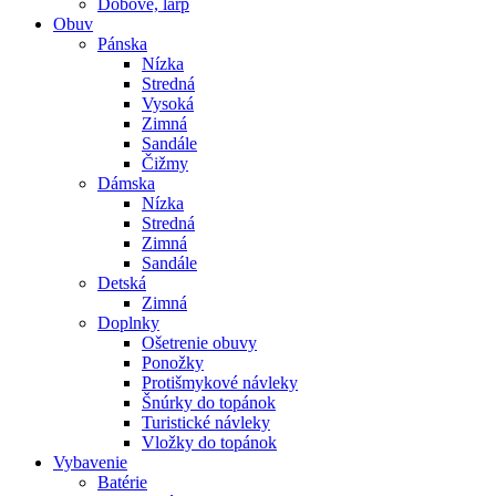
Dobové, larp
Obuv
Pánska
Nízka
Stredná
Vysoká
Zimná
Sandále
Čižmy
Dámska
Nízka
Stredná
Zimná
Sandále
Detská
Zimná
Doplnky
Ošetrenie obuvy
Ponožky
Protišmykové návleky
Šnúrky do topánok
Turistické návleky
Vložky do topánok
Vybavenie
Batérie