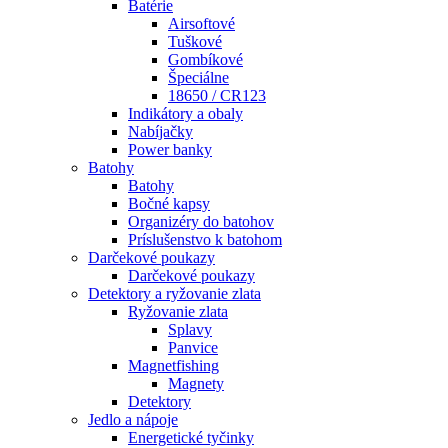
Batérie
Airsoftové
Tuškové
Gombíkové
Špeciálne
18650 / CR123
Indikátory a obaly
Nabíjačky
Power banky
Batohy
Batohy
Bočné kapsy
Organizéry do batohov
Príslušenstvo k batohom
Darčekové poukazy
Darčekové poukazy
Detektory a ryžovanie zlata
Ryžovanie zlata
Splavy
Panvice
Magnetfishing
Magnety
Detektory
Jedlo a nápoje
Energetické tyčinky