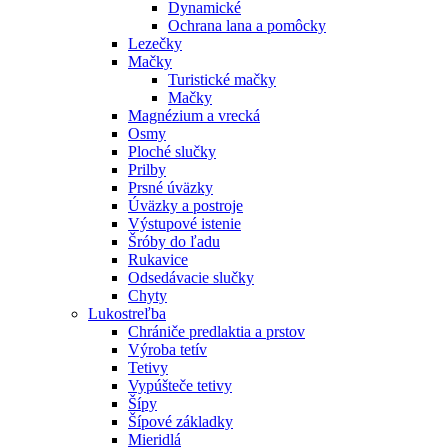
Dynamické
Ochrana lana a pomôcky
Lezečky
Mačky
Turistické mačky
Mačky
Magnézium a vrecká
Osmy
Ploché slučky
Prilby
Prsné úväzky
Úväzky a postroje
Výstupové istenie
Šróby do ľadu
Rukavice
Odsedávacie slučky
Chyty
Lukostreľba
Chrániče predlaktia a prstov
Výroba tetív
Tetivy
Vypúšteče tetivy
Šípy
Šípové základky
Mieridlá