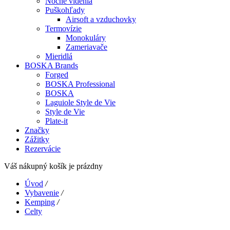
Nočné videnia
Puškohľady
Airsoft a vzduchovky
Termovízie
Monokuláry
Zameriavače
Mieridlá
BOSKA Brands
Forged
BOSKA Professional
BOSKA
Laguiole Style de Vie
Style de Vie
Plate-it
Značky
Zážitky
Rezervácie
Váš nákupný košík je prázdny
Úvod
/
Vybavenie
/
Kemping
/
Celty