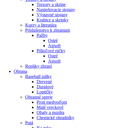
Trezory a skrine
Nastrelovacie stojany
Výstavné stojany
Krabice a skrinky
Kurzy a literatúra
Príslušenstvo k zbraniam
Pažby
Ostré
Airsoft
Pištoľové rúčky
Ostré
Airsoft
Repliky zbraní
Obrana
Baseball pálky
Drevené
Duralové
Loptičky
Obranné spreje
Proti medveďom
Malé vreckové
Obaly a puzdra
Chemické ohradníky
Putá
Na ruky