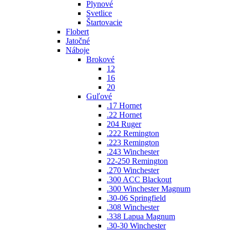
Plynové
Svetlice
Štartovacie
Flobert
Jatočné
Náboje
Brokové
12
16
20
Guľové
.17 Hornet
.22 Hornet
204 Ruger
.222 Remington
.223 Remington
.243 Winchester
22-250 Remington
.270 Winchester
.300 ACC Blackout
.300 Winchester Magnum
.30-06 Springfield
.308 Winchester
.338 Lapua Magnum
.30-30 Winchester