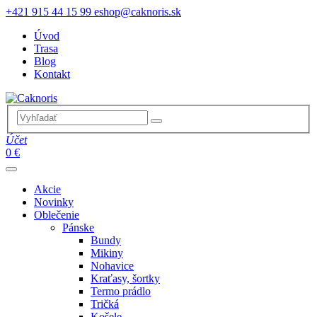
+421 915 44 15 99
eshop@caknoris.sk
Úvod
Trasa
Blog
Kontakt
Účet
0 €
Akcie
Novinky
Oblečenie
Pánske
Bundy
Mikiny
Nohavice
Kraťasy, šortky
Termo prádlo
Tričká
Košele