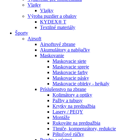
Vlajky
Vlajky
Výroba puzdier a obalov
KYDEX® T
Textilné materiály
Športy
Airsoft
Airsoftové zbrane
Akumulátory a nabíjačky
Maskovanie
Maskovacie siete
Maskovacie spreje
Maskovacie farby
Maskovacie pásky
Maskovacie obleky - hejkaly
Príslušenstvo na zbrane
Kolimátory a optiky
Pažby a tubusy
Krytky na predpažbia
Lasery / PEQY
Montáže
Rukoväte na predpažbia
Tlmiče, kompenzátory, redukcie
Pištoľové rúčky
Puzdra a výstroj