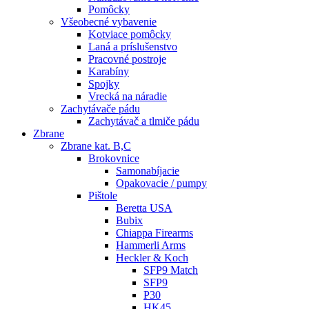
Pomôcky
Všeobecné vybavenie
Kotviace pomôcky
Laná a príslušenstvo
Pracovné postroje
Karabíny
Spojky
Vrecká na náradie
Zachytávače pádu
Zachytávač a tlmiče pádu
Zbrane
Zbrane kat. B,C
Brokovnice
Samonabíjacie
Opakovacie / pumpy
Pištole
Beretta USA
Bubix
Chiappa Firearms
Hammerli Arms
Heckler & Koch
SFP9 Match
SFP9
P30
HK45