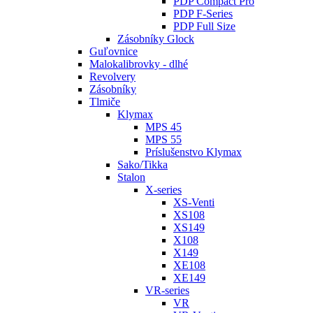
PDP Compact Pro
PDP F-Series
PDP Full Size
Zásobníky Glock
Guľovnice
Malokalibrovky - dlhé
Revolvery
Zásobníky
Tlmiče
Klymax
MPS 45
MPS 55
Príslušenstvo Klymax
Sako/Tikka
Stalon
X-series
XS-Venti
XS108
XS149
X108
X149
XE108
XE149
VR-series
VR