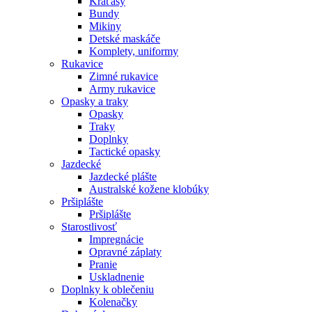
Kraťasy
Bundy
Mikiny
Detské maskáče
Komplety, uniformy
Rukavice
Zimné rukavice
Army rukavice
Opasky a traky
Opasky
Traky
Doplnky
Tactické opasky
Jazdecké
Jazdecké plášte
Australské kožene klobúky
Pršiplášte
Pršiplášte
Starostlivosť
Impregnácie
Opravné záplaty
Pranie
Uskladnenie
Doplnky k oblečeniu
Kolenačky