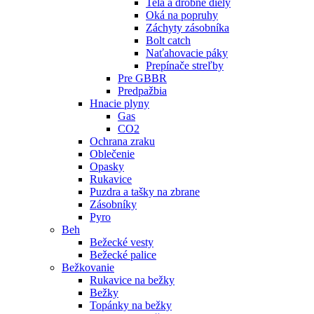
Telá a drobné diely
Oká na popruhy
Záchyty zásobníka
Bolt catch
Naťahovacie páky
Prepínače streľby
Pre GBBR
Predpažbia
Hnacie plyny
Gas
CO2
Ochrana zraku
Oblečenie
Opasky
Rukavice
Puzdra a tašky na zbrane
Zásobníky
Pyro
Beh
Bežecké vesty
Bežecké palice
Bežkovanie
Rukavice na bežky
Bežky
Topánky na bežky