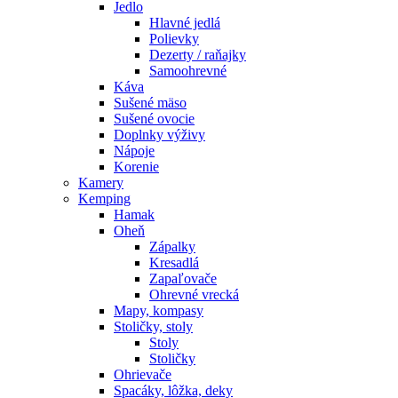
Jedlo
Hlavné jedlá
Polievky
Dezerty / raňajky
Samoohrevné
Káva
Sušené mäso
Sušené ovocie
Doplnky výživy
Nápoje
Korenie
Kamery
Kemping
Hamak
Oheň
Zápalky
Kresadlá
Zapaľovače
Ohrevné vrecká
Mapy, kompasy
Stoličky, stoly
Stoly
Stoličky
Ohrievače
Spacáky, lôžka, deky