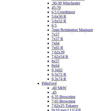
.30-30 Winchester
45-70
6,5 Creedmoor
5,6x50 R
5,6x52 R
6,5
7mm Remington Magnum
7x57
7x57 R
7x64
7x65 R
7,62x39
7,62x54 R
8x57
8x64
9,3x62
9,3x72 R
9,3x74 R
Pištoľové
.40 S&W
.45
6,35 Browning
7,65 Browning
7,62x25 Tokarev
9x19 mm LUGER