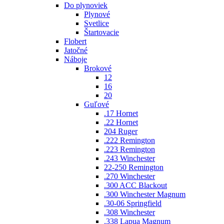
Do plynoviek
Plynové
Svetlice
Štartovacie
Flobert
Jatočné
Náboje
Brokové
12
16
20
Guľové
.17 Hornet
.22 Hornet
204 Ruger
.222 Remington
.223 Remington
.243 Winchester
22-250 Remington
.270 Winchester
.300 ACC Blackout
.300 Winchester Magnum
.30-06 Springfield
.308 Winchester
.338 Lapua Magnum