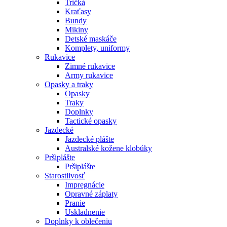
Tričká
Kraťasy
Bundy
Mikiny
Detské maskáče
Komplety, uniformy
Rukavice
Zimné rukavice
Army rukavice
Opasky a traky
Opasky
Traky
Doplnky
Tactické opasky
Jazdecké
Jazdecké plášte
Australské kožene klobúky
Pršiplášte
Pršiplášte
Starostlivosť
Impregnácie
Opravné záplaty
Pranie
Uskladnenie
Doplnky k oblečeniu