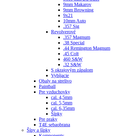
9mm Makarov
9mm Browning
9x21
10mm Auto
.357 Sig
Revolverové
.357 Magnum
.38 Special
.44 Remington Magnum
.45 Colt
460 S&W
.32 S&W
S okrajovým zápalom
Vybíjacie
Obaly na strelivo
Paintball
Pre vzduchovky
cal. 4,5mm
cal. 5,5mm
cal. 6,35mm
Šípky
Pre praky
T4E sebaobrana
Šípy a šípky
Komponenty