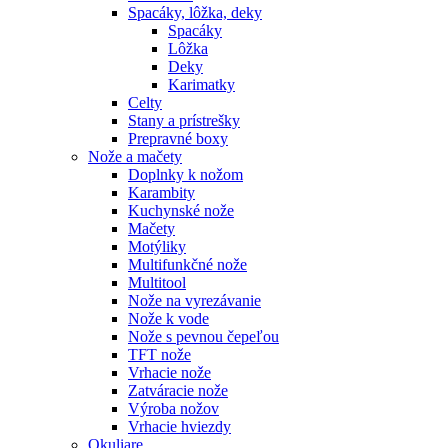
Spacáky, lôžka, deky
Spacáky
Lôžka
Deky
Karimatky
Celty
Stany a prístrešky
Prepravné boxy
Nože a mačety
Doplnky k nožom
Karambity
Kuchynské nože
Mačety
Motýliky
Multifunkčné nože
Multitool
Nože na vyrezávanie
Nože k vode
Nože s pevnou čepeľou
TFT nože
Vrhacie nože
Zatváracie nože
Výroba nožov
Vrhacie hviezdy
Okuliare