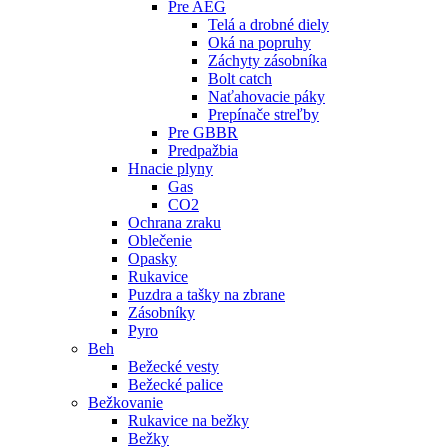
Pre AEG
Telá a drobné diely
Oká na popruhy
Záchyty zásobníka
Bolt catch
Naťahovacie páky
Prepínače streľby
Pre GBBR
Predpažbia
Hnacie plyny
Gas
CO2
Ochrana zraku
Oblečenie
Opasky
Rukavice
Puzdra a tašky na zbrane
Zásobníky
Pyro
Beh
Bežecké vesty
Bežecké palice
Bežkovanie
Rukavice na bežky
Bežky