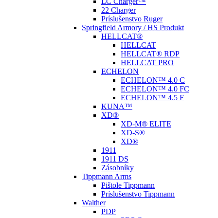
LC Charger™
22 Charger
Príslušenstvo Ruger
Springfield Armory / HS Produkt
HELLCAT®
HELLCAT
HELLCAT® RDP
HELLCAT PRO
ECHELON
ECHELON™ 4.0 C
ECHELON™ 4.0 FC
ECHELON™ 4.5 F
KUNA™
XD®
XD-M® ELITE
XD-S®
XD®
1911
1911 DS
Zásobníky
Tippmann Arms
Pištole Tippmann
Príslušenstvo Tippmann
Walther
PDP