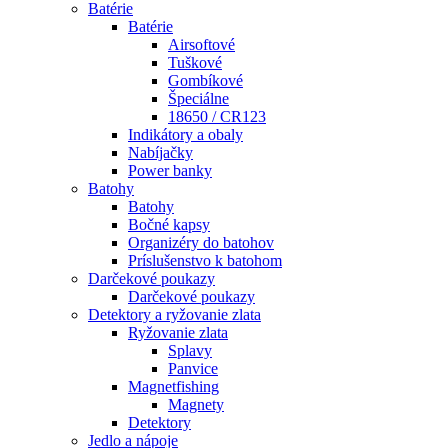
Batérie
Batérie
Airsoftové
Tuškové
Gombíkové
Špeciálne
18650 / CR123
Indikátory a obaly
Nabíjačky
Power banky
Batohy
Batohy
Bočné kapsy
Organizéry do batohov
Príslušenstvo k batohom
Darčekové poukazy
Darčekové poukazy
Detektory a ryžovanie zlata
Ryžovanie zlata
Splavy
Panvice
Magnetfishing
Magnety
Detektory
Jedlo a nápoje