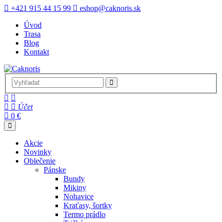
+421 915 44 15 99
eshop@caknoris.sk
Úvod
Trasa
Blog
Kontakt
Účet
0 €
Akcie
Novinky
Oblečenie
Pánske
Bundy
Mikiny
Nohavice
Kraťasy, šortky
Termo prádlo