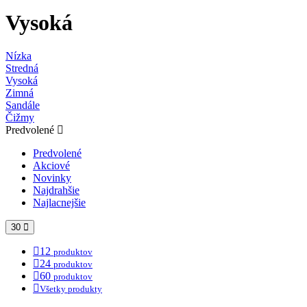
Vysoká
Nízka
Stredná
Vysoká
Zimná
Sandále
Čižmy
Predvolené
Predvolené
Akciové
Novinky
Najdrahšie
Najlacnejšie
30
12
produktov
24
produktov
60
produktov
Všetky produkty