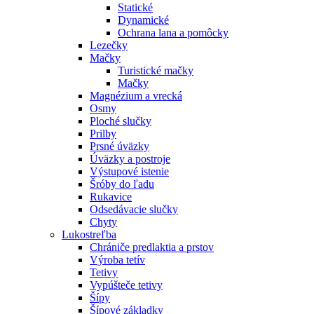
Statické
Dynamické
Ochrana lana a pomôcky
Lezečky
Mačky
Turistické mačky
Mačky
Magnézium a vrecká
Osmy
Ploché slučky
Prilby
Prsné úväzky
Úväzky a postroje
Výstupové istenie
Šróby do ľadu
Rukavice
Odsedávacie slučky
Chyty
Lukostreľba
Chrániče predlaktia a prstov
Výroba tetív
Tetivy
Vypúšteče tetivy
Šípy
Šípové základky