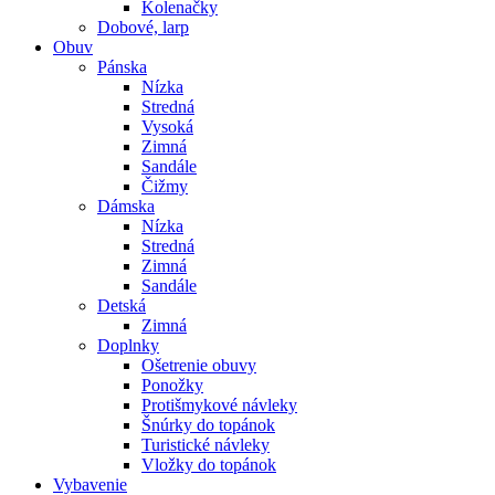
Kolenačky
Dobové, larp
Obuv
Pánska
Nízka
Stredná
Vysoká
Zimná
Sandále
Čižmy
Dámska
Nízka
Stredná
Zimná
Sandále
Detská
Zimná
Doplnky
Ošetrenie obuvy
Ponožky
Protišmykové návleky
Šnúrky do topánok
Turistické návleky
Vložky do topánok
Vybavenie