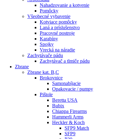
Nahadzovanie a kotvenie
Pomôcky
Všeobecné vybavenie
Kotviace pomôcky
Laná a príslušenstvo
Pracovné postroje
Karabíny
Spojky
Vrecká na náradie
Zachytávače pádu
Zachytávač a tlmiče pádu
Zbrane
Zbrane kat. B,C
Brokovnice
Samonabíjacie
Opakovacie / pumpy
Pištole
Beretta USA
Bubix
Chiappa Firearms
Hammerli Arms
Heckler & Koch
SFP9 Match
SFP9