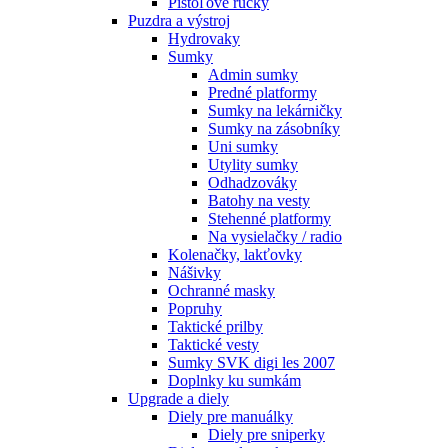
Pištoľové rúčky
Puzdra a výstroj
Hydrovaky
Sumky
Admin sumky
Predné platformy
Sumky na lekárničky
Sumky na zásobníky
Uni sumky
Utylity sumky
Odhadzováky
Batohy na vesty
Stehenné platformy
Na vysielačky / radio
Kolenačky, lakťovky
Nášivky
Ochranné masky
Popruhy
Taktické prilby
Taktické vesty
Sumky SVK digi les 2007
Doplnky ku sumkám
Upgrade a diely
Diely pre manuálky
Diely pre sniperky