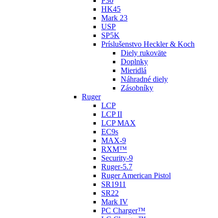
P30
HK45
Mark 23
USP
SP5K
Príslušenstvo Heckler & Koch
Diely rukoväte
Doplnky
Mieridlá
Náhradné diely
Zásobníky
Ruger
LCP
LCP II
LCP MAX
EC9s
MAX-9
RXM™
Security-9
Ruger-5.7
Ruger American Pistol
SR1911
SR22
Mark IV
PC Charger™