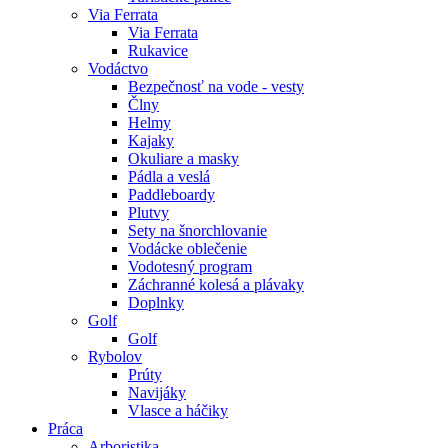
Via Ferrata
Via Ferrata
Rukavice
Vodáctvo
Bezpečnosť na vode - vesty
Člny
Helmy
Kajaky
Okuliare a masky
Pádla a veslá
Paddleboardy
Plutvy
Sety na šnorchlovanie
Vodácke oblečenie
Vodotesný program
Záchranné kolesá a plávaky
Doplnky
Golf
Golf
Rybolov
Prúty
Navijáky
Vlasce a háčiky
Práca
Arboristika