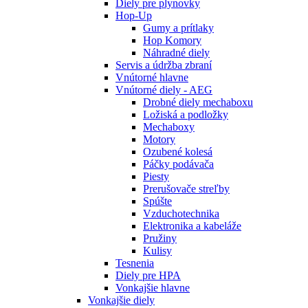
Diely pre plynovky
Hop-Up
Gumy a prítlaky
Hop Komory
Náhradné diely
Servis a údržba zbraní
Vnútorné hlavne
Vnútorné diely - AEG
Drobné diely mechaboxu
Ložiská a podložky
Mechaboxy
Motory
Ozubené kolesá
Páčky podávača
Piesty
Prerušovače streľby
Spúšte
Vzduchotechnika
Elektronika a kabeláže
Pružiny
Kulisy
Tesnenia
Diely pre HPA
Vonkajšie hlavne
Vonkajšie diely