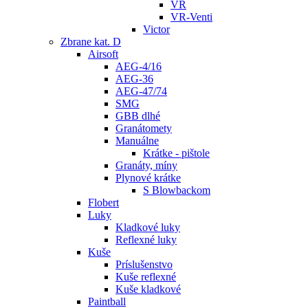
VR
VR-Venti
Victor
Zbrane kat. D
Airsoft
AEG-4/16
AEG-36
AEG-47/74
SMG
GBB dlhé
Granátomety
Manuálne
Krátke - pištole
Granáty, míny
Plynové krátke
S Blowbackom
Flobert
Luky
Kladkové luky
Reflexné luky
Kuše
Príslušenstvo
Kuše reflexné
Kuše kladkové
Paintball