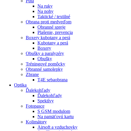
Putá
Na ruky
Na nohy
Taktické / textilné
Obrana proti medveďom
Obranné spreje
Plašenie, prevencia
Boxery kubotany a perá
Kubotany a perá
Boxery
Obušky a paralyzéry
Obušky
Tréningové pomôcky
Obranné samolepky
Zbrane
T4E sebaobrana
Optika
Ďalekohľady
Ďalekohľady
Spektívy
Fotopasce
S GSM modulom
Na pamäťovú kartu
Kolimátory
Airsoft a vzduchovky