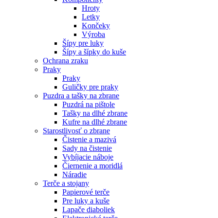
Hroty
Letky
Končeky
Výroba
Šípy pre luky
Šípy a šípky do kuše
Ochrana zraku
Praky
Praky
Guličky pre praky
Puzdra a tašky na zbrane
Puzdrá na pištole
Tašky na dlhé zbrane
Kufre na dlhé zbrane
Starostlivosť o zbrane
Čistenie a mazivá
Sady na čistenie
Vybíjacie náboje
Čiernenie a moridlá
Náradie
Terče a stojany
Papierové terče
Pre luky a kuše
Lapače diaboliek