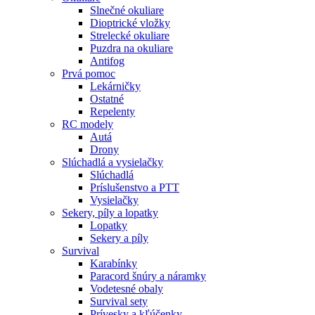
Slnečné okuliare
Dioptrické vložky
Strelecké okuliare
Puzdra na okuliare
Antifog
Prvá pomoc
Lekárničky
Ostatné
Repelenty
RC modely
Autá
Drony
Slúchadlá a vysielačky
Slúchadlá
Príslušenstvo a PTT
Vysielačky
Sekery, píly a lopatky
Lopatky
Sekery a píly
Survival
Karabínky
Paracord šnúry a náramky
Vodetesné obaly
Survival sety
Prívesky a kľúčenky