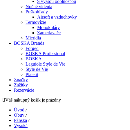
S vyššou odolnosťou
Nočné videnia
Puškohľady
Airsoft a vzduchovky
Termovízie
Monokuláry
Zameriavače
Mieridlá
BOSKA Brands
Forged
BOSKA Professional
BOSKA
Laguiole Style de Vie
Style de Vie
Plate-it
Značky
Zážitky
Rezervácie
Váš nákupný košík je prázdny
Úvod
/
Obuv
/
Pánska
/
Vysoká