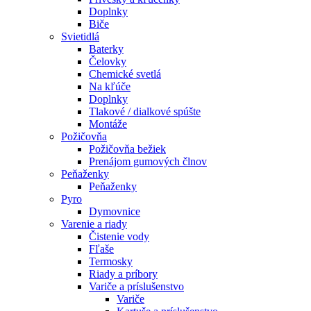
Doplnky
Biče
Svietidlá
Baterky
Čelovky
Chemické svetlá
Na kľúče
Doplnky
Tlakové / dialkové spúšte
Montáže
Požičovňa
Požičovňa bežiek
Prenájom gumových člnov
Peňaženky
Peňaženky
Pyro
Dymovnice
Varenie a riady
Čistenie vody
Fľaše
Termosky
Riady a príbory
Variče a príslušenstvo
Variče