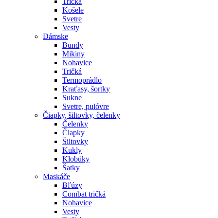
Tričká
Košele
Svetre
Vesty
Dámske
Bundy
Mikiny
Nohavice
Tričká
Termoprádlo
Kraťasy, šortky
Sukne
Svetre, pulóvre
Čiapky, šiltovky, čelenky
Čelenky
Čiapky
Šiltovky
Kukly
Klobúky
Šatky
Maskáče
Bľúzy
Combat tričká
Nohavice
Vesty