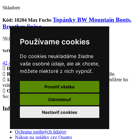
Skladom
Topánky BW Mountain Boots,
Kód: 18204
Max Fuchs
Breathex lining
59,00 €
Používame cookies
Veľkosť
Do cookies neukladáme žiadne
42
44
45
vaše osobné údaje, ale ak chcete,
Doprava zadarmo
pri objednávke nad 200€
môžete niektoré z nich vypnúť.
Rýchle dodanie
Tovar skladom odošleme do 48 hodín
14 Dní na vrátenie tovaru
Ak nebude vyhovovať, môžete ho
vrátiť
Povoliť všetko
Otvorené celý týždeň
Po - pia: 8:30 - 16:30
So: 9:00 - 12:00
Odmietnuť
Informácie
+
Nastaviť cookies
O nás
Obchodné podmienky
Ochrana osobných údajov
Nákup na splátky cez Quatro