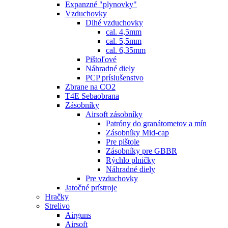
Expanzné "plynovky"
Vzduchovky
Dlhé vzduchovky
cal. 4,5mm
cal. 5,5mm
cal. 6,35mm
Pištoľové
Náhradné diely
PCP príslušenstvo
Zbrane na CO2
T4E Sebaobrana
Zásobníky
Airsoft zásobníky
Patróny do granátometov a mín
Zásobníky Mid-cap
Pre pištole
Zásobníky pre GBBR
Rýchlo plničky
Náhradné diely
Pre vzduchovky
Jatočné prístroje
Hračky
Strelivo
Airguns
Airsoft