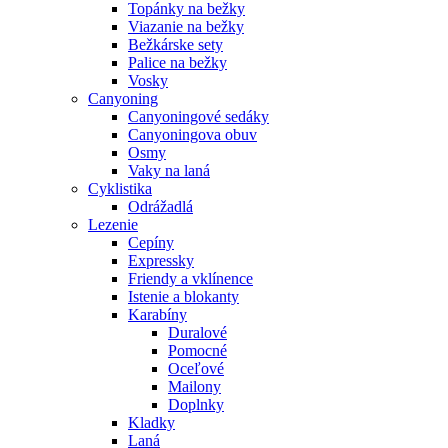
Topánky na bežky
Viazanie na bežky
Bežkárske sety
Palice na bežky
Vosky
Canyoning
Canyoningové sedáky
Canyoningova obuv
Osmy
Vaky na laná
Cyklistika
Odrážadlá
Lezenie
Cepíny
Expressky
Friendy a vklínence
Istenie a blokanty
Karabíny
Duralové
Pomocné
Oceľové
Mailony
Doplnky
Kladky
Laná