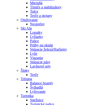
Mieridlá
Tlmiče a stabilizátory
Tulce
Terče a stojany
Otužovanie
Neoprény
Ski Alp
Lopatky
Lyžiarky
Palice
Prilby na skialp
Stúpacie železá/Haršajny
Lyže
Viazania
Stúpacie pásy
Lavínové sety
Šípky
Terče
Tréning
Balance boardy
Švihadlá
Lyžovanie
Turistika
Snežnice
Turistické palice