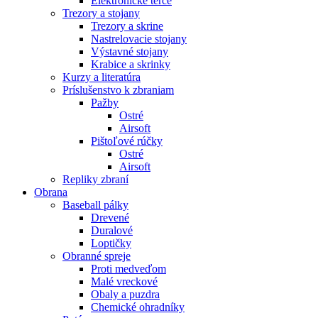
Elektronické terče
Trezory a stojany
Trezory a skrine
Nastrelovacie stojany
Výstavné stojany
Krabice a skrinky
Kurzy a literatúra
Príslušenstvo k zbraniam
Pažby
Ostré
Airsoft
Pištoľové rúčky
Ostré
Airsoft
Repliky zbraní
Obrana
Baseball pálky
Drevené
Duralové
Loptičky
Obranné spreje
Proti medveďom
Malé vreckové
Obaly a puzdra
Chemické ohradníky