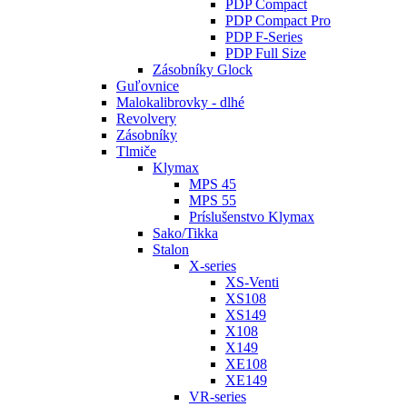
PDP Compact
PDP Compact Pro
PDP F-Series
PDP Full Size
Zásobníky Glock
Guľovnice
Malokalibrovky - dlhé
Revolvery
Zásobníky
Tlmiče
Klymax
MPS 45
MPS 55
Príslušenstvo Klymax
Sako/Tikka
Stalon
X-series
XS-Venti
XS108
XS149
X108
X149
XE108
XE149
VR-series