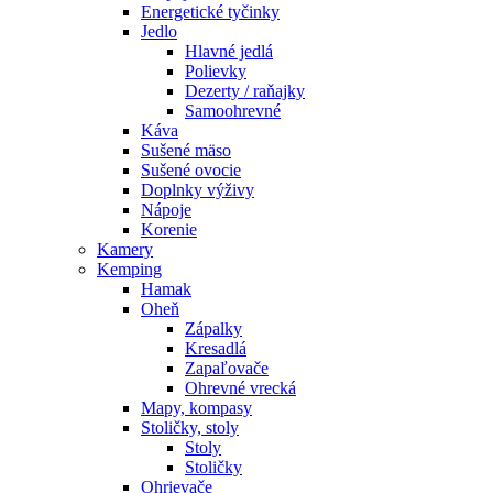
Energetické tyčinky
Jedlo
Hlavné jedlá
Polievky
Dezerty / raňajky
Samoohrevné
Káva
Sušené mäso
Sušené ovocie
Doplnky výživy
Nápoje
Korenie
Kamery
Kemping
Hamak
Oheň
Zápalky
Kresadlá
Zapaľovače
Ohrevné vrecká
Mapy, kompasy
Stoličky, stoly
Stoly
Stoličky
Ohrievače