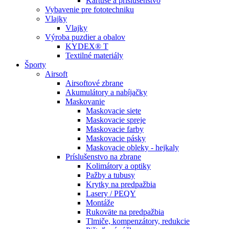
Kartuše a príslušenstvo
Vybavenie pre fototechniku
Vlajky
Vlajky
Výroba puzdier a obalov
KYDEX® T
Textilné materiály
Športy
Airsoft
Airsoftové zbrane
Akumulátory a nabíjačky
Maskovanie
Maskovacie siete
Maskovacie spreje
Maskovacie farby
Maskovacie pásky
Maskovacie obleky - hejkaly
Príslušenstvo na zbrane
Kolimátory a optiky
Pažby a tubusy
Krytky na predpažbia
Lasery / PEQY
Montáže
Rukoväte na predpažbia
Tlmiče, kompenzátory, redukcie