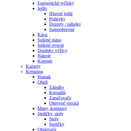
Energetické tyčinky
Jedlo
Hlavné jedlá
Polievky
Dezerty / raňajky
Samoohrevné
Káva
Sušené mäso
Sušené ovocie
Doplnky výživy
Nápoje
Korenie
Kamery
Kemping
Hamak
Oheň
Zápalky
Kresadlá
Zapaľovače
Ohrevné vrecká
Mapy, kompasy
Stoličky, stoly
Stoly
Stoličky
Ohrievače