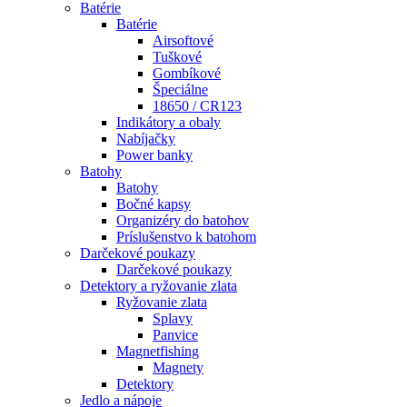
Batérie
Batérie
Airsoftové
Tuškové
Gombíkové
Špeciálne
18650 / CR123
Indikátory a obaly
Nabíjačky
Power banky
Batohy
Batohy
Bočné kapsy
Organizéry do batohov
Príslušenstvo k batohom
Darčekové poukazy
Darčekové poukazy
Detektory a ryžovanie zlata
Ryžovanie zlata
Splavy
Panvice
Magnetfishing
Magnety
Detektory
Jedlo a nápoje