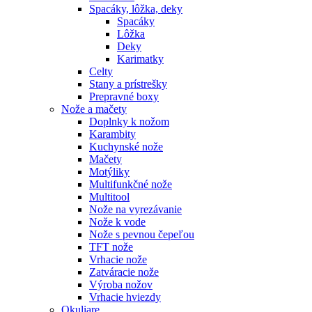
Spacáky, lôžka, deky
Spacáky
Lôžka
Deky
Karimatky
Celty
Stany a prístrešky
Prepravné boxy
Nože a mačety
Doplnky k nožom
Karambity
Kuchynské nože
Mačety
Motýliky
Multifunkčné nože
Multitool
Nože na vyrezávanie
Nože k vode
Nože s pevnou čepeľou
TFT nože
Vrhacie nože
Zatváracie nože
Výroba nožov
Vrhacie hviezdy
Okuliare