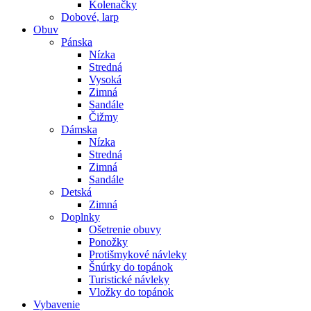
Kolenačky
Dobové, larp
Obuv
Pánska
Nízka
Stredná
Vysoká
Zimná
Sandále
Čižmy
Dámska
Nízka
Stredná
Zimná
Sandále
Detská
Zimná
Doplnky
Ošetrenie obuvy
Ponožky
Protišmykové návleky
Šnúrky do topánok
Turistické návleky
Vložky do topánok
Vybavenie