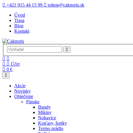
+421 915 44 15 99
eshop@caknoris.sk
Úvod
Trasa
Blog
Kontakt
Účet
0 €
Akcie
Novinky
Oblečenie
Pánske
Bundy
Mikiny
Nohavice
Kraťasy, šortky
Termo prádlo