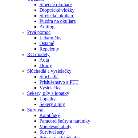
Slnečné okuliare
Dioptrické vložky
Strelecké okuliare
Puzdra na okuliare
Antifog
Prvá pomoc
Lekárničky
Ostatné
Repelenty
RC modely
Autá
Drony
Slúchadlá a vysielačky
Slúchadlá
Príslušenstvo a PTT
Vysielačky
Sekery, píly a lopatky
Lopatky
Sekery a píly
Survival
Karabínky
Paracord šnúry a náramky
Vodetesné obaly
Survival sety
Prívesky a kľúčenky