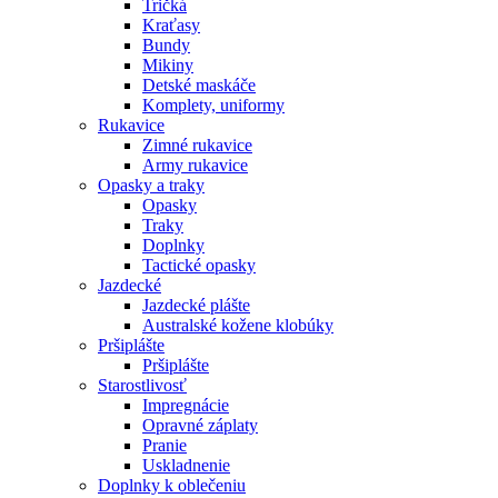
Tričká
Kraťasy
Bundy
Mikiny
Detské maskáče
Komplety, uniformy
Rukavice
Zimné rukavice
Army rukavice
Opasky a traky
Opasky
Traky
Doplnky
Tactické opasky
Jazdecké
Jazdecké plášte
Australské kožene klobúky
Pršiplášte
Pršiplášte
Starostlivosť
Impregnácie
Opravné záplaty
Pranie
Uskladnenie
Doplnky k oblečeniu