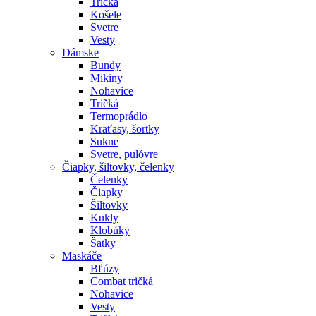
Tričká
Košele
Svetre
Vesty
Dámske
Bundy
Mikiny
Nohavice
Tričká
Termoprádlo
Kraťasy, šortky
Sukne
Svetre, pulóvre
Čiapky, šiltovky, čelenky
Čelenky
Čiapky
Šiltovky
Kukly
Klobúky
Šatky
Maskáče
Bľúzy
Combat tričká
Nohavice
Vesty